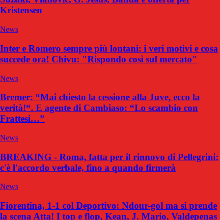
Kristensen
News
Inter e Romero sempre più lontani: i veri motivi e cosa
succede ora! Chivu: "Rispondo così sul mercato"
News
Bremer: “Mai chiesto la cessione alla Juve, ecco la
verità!“. E agente di Cambiaso: “Lo scambio con
Frattesi…”
News
BREAKING - Roma, fatta per il rinnovo di Pellegrini:
c'è l'accordo verbale, fino a quando firmerà
News
Fiorentina, 1-1 col Deportivo: Ndour-gol ma si prende
la scena Atta! I top e flop, Kean, J. Mario, Valdepenas