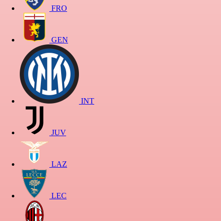
FRO
GEN
INT
JUV
LAZ
LEC