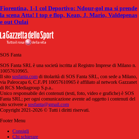
Fiorentina, 1-1 col Deportivo: Ndour-gol ma si prende
la scena Atta! I top e flop, Kean, J. Mario, Valdepenas
e out Oulai
SOS Fanta
SOS Fanta SRL è una società iscritta al Registro Imprese di Milano n.
10057610965.
Il sito
sosfanta.com
di titolarità di SOS Fanta SRL, con sede a Milano,
via Paleocapa 6, C.F./PI 10057610965 è affiliato al network Gazzanet
di RCS Mediagroup S.p.a..
Unico responsabile dei contenuti (testi, foto, video e grafiche) è SOS
Fanta SRL; per ogni comunicazione avente ad oggetto i contenuti del
sito scrivere a
sosfanta@gmail.com
Copyright 2021-2026 © Tutti i diritti riservati.
Footer Menu
Consigli
Chi schierare