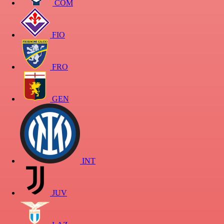
COM
FIO
FRO
GEN
INT
JUV