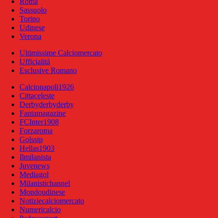
Roma
Sassuolo
Torino
Udinese
Verona
Ultimissime Calciomercato
Ufficialità
Esclusive Romano
Calcionapoli1926
Cittaceleste
Derbyderbyderby
Fantamagazine
FCInter1908
Forzaroma
Golssip
Hellas1903
Ilmilanista
Juvenews
Mediagol
Milanistichannel
Mondoudinese
Notiziecalciomercato
Numericalcio