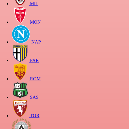
MIL
MON
NAP
PAR
ROM
SAS
TOR