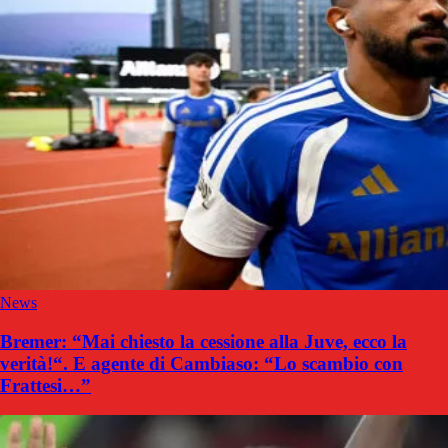
News
Bremer: “Mai chiesto la cessione alla Juve, ecco la
verità!“. E agente di Cambiaso: “Lo scambio con
Frattesi…”