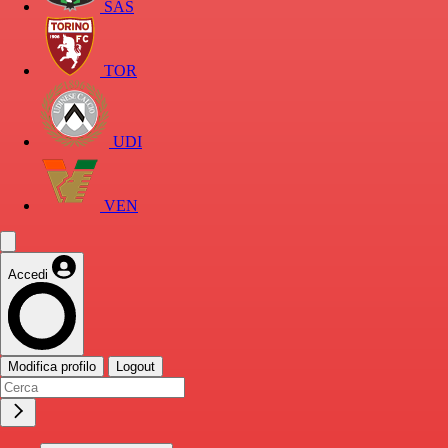
SAS
TOR
UDI
VEN
Accedi
Modifica profilo
Logout