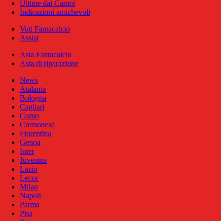
Ultime dai Campi
Indicazioni amichevoli
Voti Fantacalcio
Assist
Asta Fantacalcio
Asta di riparazione
News
Atalanta
Bologna
Cagliari
Como
Cremonese
Fiorentina
Genoa
Inter
Juventus
Lazio
Lecce
Milan
Napoli
Parma
Pisa