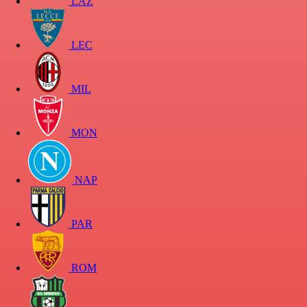
LAZ
LEC
MIL
MON
NAP
PAR
ROM