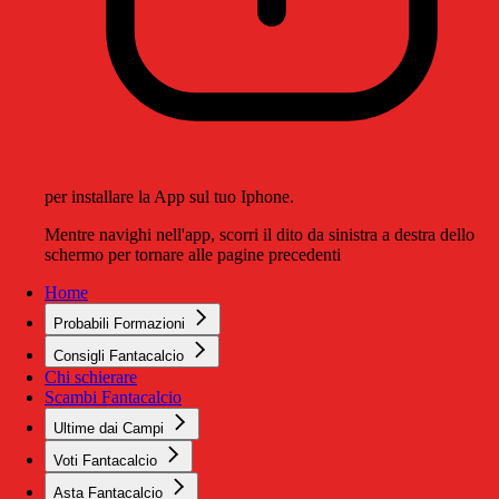
per installare la App sul tuo Iphone.
Mentre navighi nell'app, scorri il dito da sinistra a destra dello
schermo per tornare alle pagine precedenti
Home
Probabili Formazioni
Consigli Fantacalcio
Chi schierare
Scambi Fantacalcio
Ultime dai Campi
Voti Fantacalcio
Asta Fantacalcio