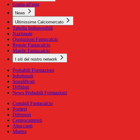
Guida all'asta
News
Ultimissime Calciomercato
Tabella Indisponibili
Nazionale
Quotazioni Fantacalcio
Regole Fantacalcio
Maglie Fantacalcio
I siti del nostro network
Probabili Formazioni
Infortunati
Squalificati
Diffidati
News Probabili Formazioni
Consigli Fantacalcio
Portieri
Difensori
Centrocampisti
Attaccanti
Mantra