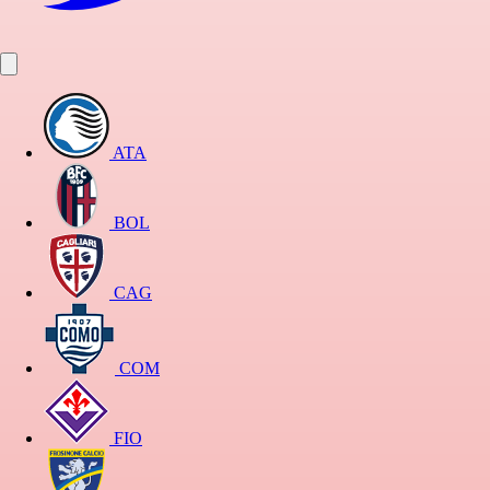
ATA
BOL
CAG
COM
FIO