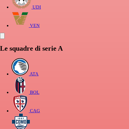
UDI
VEN
Le squadre di serie A
ATA
BOL
CAG