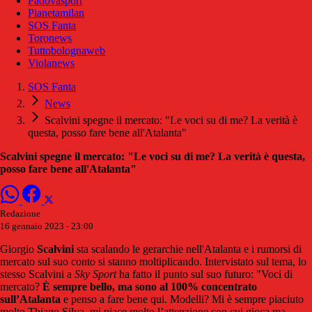
Padovasport
Pianetamilan
SOS Fanta
Toronews
Tuttobolognaweb
Violanews
SOS Fanta
News
Scalvini spegne il mercato: "Le voci su di me? La verità è
questa, posso fare bene all'Atalanta"
Scalvini spegne il mercato: "Le voci su di me? La verità è questa,
posso fare bene all'Atalanta"
Redazione
16 gennaio 2023 - 23:00
Giorgio
Scalvini
sta scalando le gerarchie nell'Atalanta e i rumorsi di
mercato sul suo conto si stanno moltiplicando. Intervistato sul tema, lo
stesso Scalvini a
Sky Sport
ha fatto il punto sul suo futuro: "Voci di
mercato?
È sempre bello, ma sono al 100% concentrato
sull’Atalanta
e penso a fare bene qui. Modelli? Mi è sempre piaciuto
molto Thiago Silva, mi piace molto l’attenzione con cui gioca ma