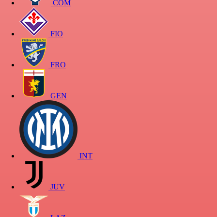
COM
FIO
FRO
GEN
INT
JUV