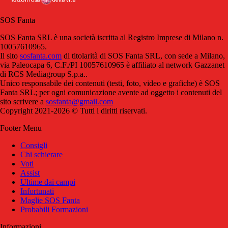
SOS Fanta
SOS Fanta SRL è una società iscritta al Registro Imprese di Milano n.
10057610965.
Il sito
sosfanta.com
di titolarità di SOS Fanta SRL, con sede a Milano,
via Paleocapa 6, C.F./PI 10057610965 è affiliato al network Gazzanet
di RCS Mediagroup S.p.a..
Unico responsabile dei contenuti (testi, foto, video e grafiche) è SOS
Fanta SRL; per ogni comunicazione avente ad oggetto i contenuti del
sito scrivere a
sosfanta@gmail.com
Copyright 2021-2026 © Tutti i diritti riservati.
Footer Menu
Consigli
Chi schierare
Voti
Assist
Ultime dai campi
Infortunati
Maglie SOS Fanta
Probabili Formazioni
Informazioni