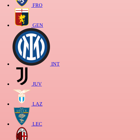
FRO
GEN
INT
JUV
LAZ
LEC