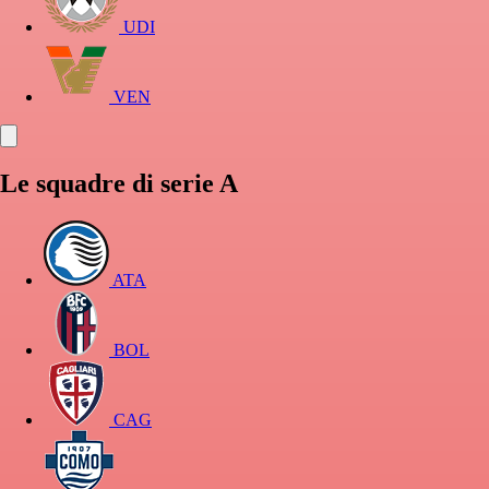
UDI
VEN
Le squadre di serie A
ATA
BOL
CAG