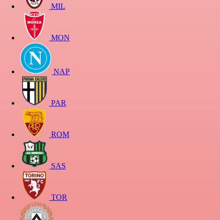
MIL
MON
NAP
PAR
ROM
SAS
TOR