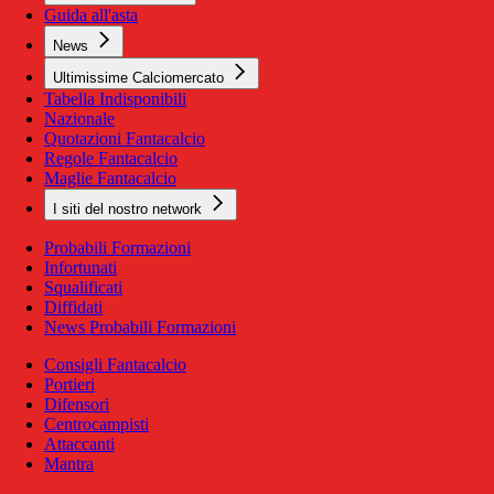
Guida all'asta
News
Ultimissime Calciomercato
Tabella Indisponibili
Nazionale
Quotazioni Fantacalcio
Regole Fantacalcio
Maglie Fantacalcio
I siti del nostro network
Probabili Formazioni
Infortunati
Squalificati
Diffidati
News Probabili Formazioni
Consigli Fantacalcio
Portieri
Difensori
Centrocampisti
Attaccanti
Mantra