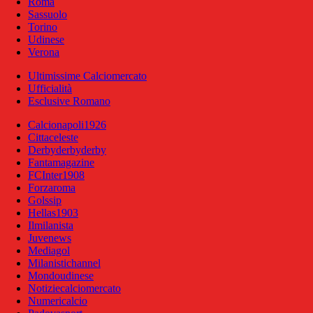
Roma
Sassuolo
Torino
Udinese
Verona
Ultimissime Calciomercato
Ufficialità
Esclusive Romano
Calcionapoli1926
Cittaceleste
Derbyderbyderby
Fantamagazine
FCInter1908
Forzaroma
Golssip
Hellas1903
Ilmilanista
Juvenews
Mediagol
Milanistichannel
Mondoudinese
Notiziecalciomercato
Numericalcio