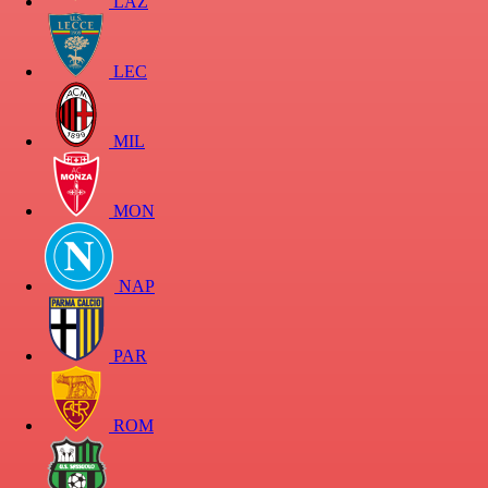
LAZ
LEC
MIL
MON
NAP
PAR
ROM