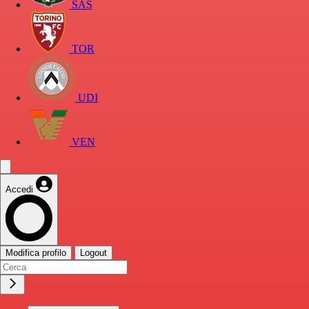
SAS
TOR
UDI
VEN
Accedi
Modifica profilo
Logout