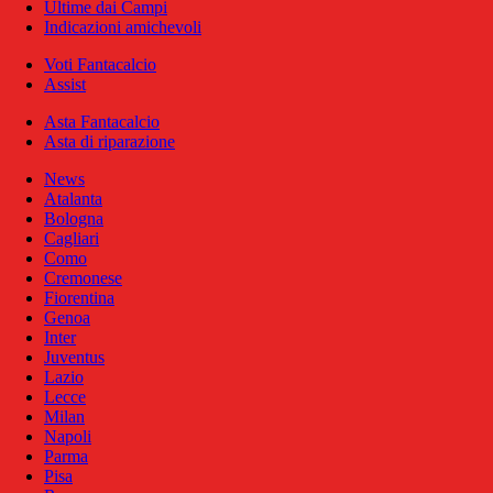
Ultime dai Campi
Indicazioni amichevoli
Voti Fantacalcio
Assist
Asta Fantacalcio
Asta di riparazione
News
Atalanta
Bologna
Cagliari
Como
Cremonese
Fiorentina
Genoa
Inter
Juventus
Lazio
Lecce
Milan
Napoli
Parma
Pisa