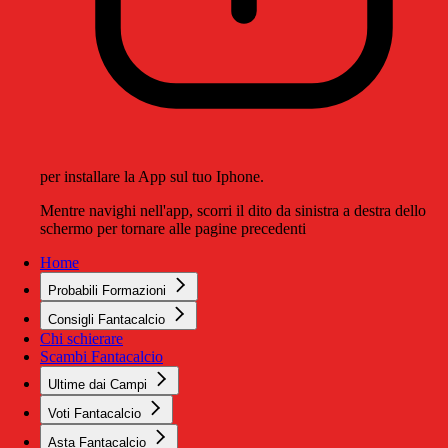
per installare la App sul tuo Iphone.
Mentre navighi nell'app, scorri il dito da sinistra a destra dello
schermo per tornare alle pagine precedenti
Home
Probabili Formazioni
Consigli Fantacalcio
Chi schierare
Scambi Fantacalcio
Ultime dai Campi
Voti Fantacalcio
Asta Fantacalcio