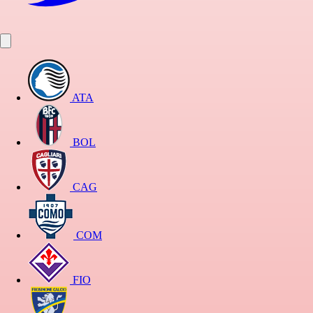
ATA
BOL
CAG
COM
FIO