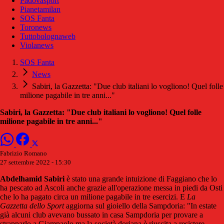
Padovasport
Pianetamilan
SOS Fanta
Toronews
Tuttobolognaweb
Violanews
SOS Fanta
News
Sabiri, la Gazzetta: "Due club italiani lo vogliono! Quel folle
milione pagabile in tre anni..."
Sabiri, la Gazzetta: "Due club italiani lo vogliono! Quel folle
milione pagabile in tre anni..."
Fabrizio Romano
27 settembre 2022 - 15:30
Abdelhamid Sabiri
è stato una grande intuizione di Faggiano che lo
ha pescato ad Ascoli anche grazie all'operazione messa in piedi da Osti
che lo ha pagato circa un milione pagabile in tre esercizi. E
La
Gazzetta dello Sport
aggiorna sul gioiello della Sampdoria: "In estate
già alcuni club avevano bussato in casa Sampdoria per provare a
strapparlo a Giampaolo ma la società doriana è riuscita a resistere