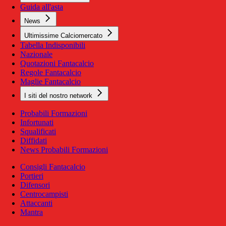
Guida all'asta
News
Ultimissime Calciomercato
Tabella Indisponibili
Nazionale
Quotazioni Fantacalcio
Regole Fantacalcio
Maglie Fantacalcio
I siti del nostro network
Probabili Formazioni
Infortunati
Squalificati
Diffidati
News Probabili Formazioni
Consigli Fantacalcio
Portieri
Difensori
Centrocampisti
Attaccanti
Mantra