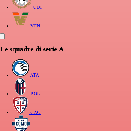
UDI
VEN
Le squadre di serie A
ATA
BOL
CAG