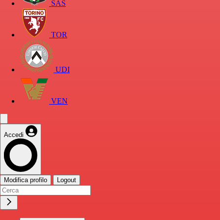
SAS
TOR
UDI
VEN
Accedi
Modifica profilo
Logout