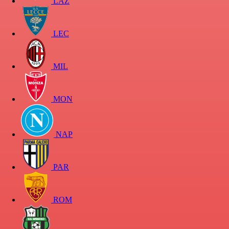
LAZ
LEC
MIL
MON
NAP
PAR
ROM