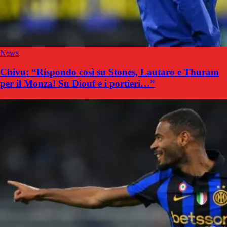
News
Chivu: “Rispondo così su Stones, Lautaro e Thuram
per il Monza! Su Diouf e i portieri…”