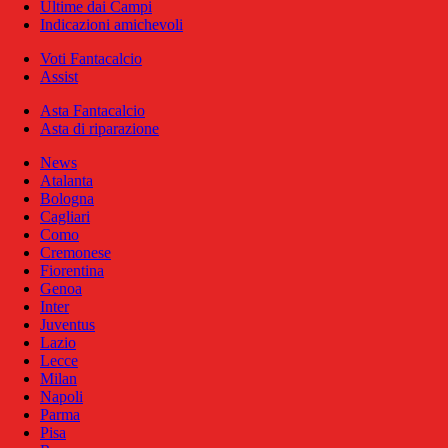
Ultime dai Campi
Indicazioni amichevoli
Voti Fantacalcio
Assist
Asta Fantacalcio
Asta di riparazione
News
Atalanta
Bologna
Cagliari
Como
Cremonese
Fiorentina
Genoa
Inter
Juventus
Lazio
Lecce
Milan
Napoli
Parma
Pisa