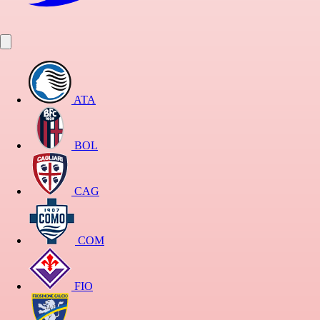
ATA
BOL
CAG
COM
FIO