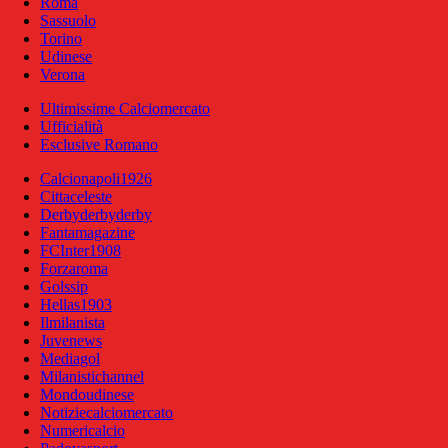
Roma
Sassuolo
Torino
Udinese
Verona
Ultimissime Calciomercato
Ufficialità
Esclusive Romano
Calcionapoli1926
Cittaceleste
Derbyderbyderby
Fantamagazine
FCInter1908
Forzaroma
Golssip
Hellas1903
Ilmilanista
Juvenews
Mediagol
Milanistichannel
Mondoudinese
Notiziecalciomercato
Numericalcio