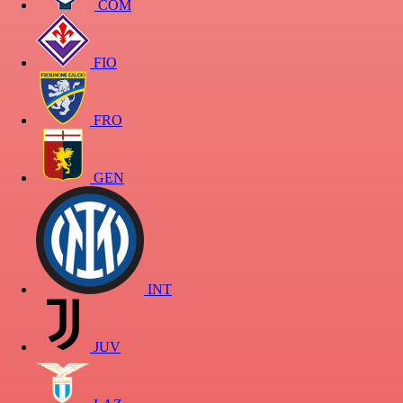
COM
FIO
FRO
GEN
INT
JUV