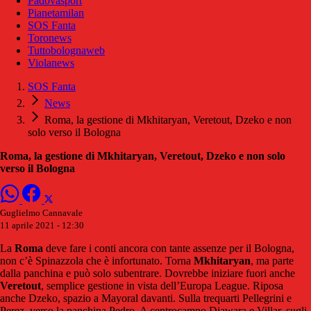
Padovasport
Pianetamilan
SOS Fanta
Toronews
Tuttobolognaweb
Violanews
SOS Fanta
News
Roma, la gestione di Mkhitaryan, Veretout, Dzeko e non
solo verso il Bologna
Roma, la gestione di Mkhitaryan, Veretout, Dzeko e non solo
verso il Bologna
Guglielmo Cannavale
11 aprile 2021 - 12:30
La
Roma
deve fare i conti ancora con tante assenze per il Bologna,
non c’è Spinazzola che è infortunato. Torna
Mkhitaryan
, ma parte
dalla panchina e può solo subentrare. Dovrebbe iniziare fuori anche
Veretout
, semplice gestione in vista dell’Europa League. Riposa
anche Dzeko, spazio a Mayoral davanti. Sulla trequarti Pellegrini e
Perez, verso la panchina Pedro. A centrocampo Diawara e Villar, sugli