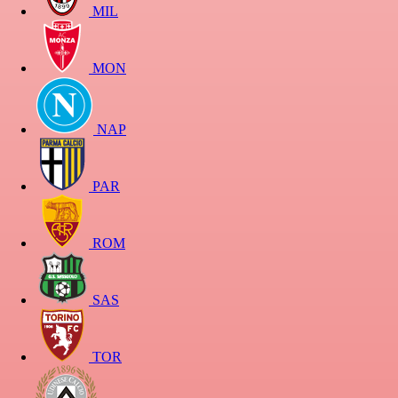
MIL
MON
NAP
PAR
ROM
SAS
TOR