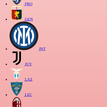
FRO
GEN
INT
JUV
LAZ
LEC