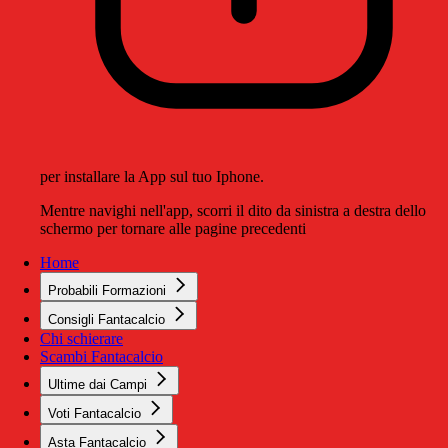
per installare la App sul tuo Iphone.
Mentre navighi nell'app, scorri il dito da sinistra a destra dello
schermo per tornare alle pagine precedenti
Home
Probabili Formazioni
Consigli Fantacalcio
Chi schierare
Scambi Fantacalcio
Ultime dai Campi
Voti Fantacalcio
Asta Fantacalcio