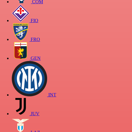
COM
FIO
FRO
GEN
INT
JUV