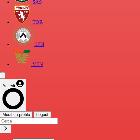
SAS
TOR
UDI
VEN
Accedi
Modifica profilo
Logout