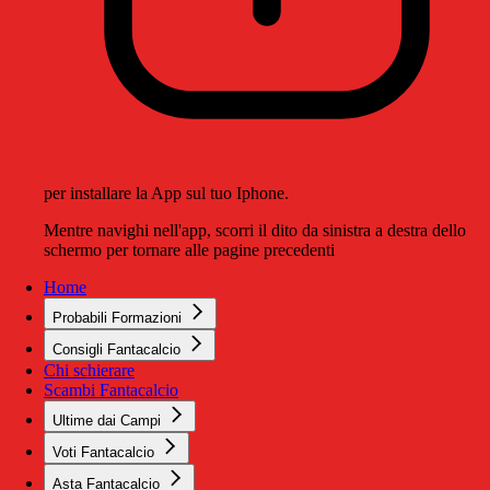
per installare la App sul tuo Iphone.
Mentre navighi nell'app, scorri il dito da sinistra a destra dello
schermo per tornare alle pagine precedenti
Home
Probabili Formazioni
Consigli Fantacalcio
Chi schierare
Scambi Fantacalcio
Ultime dai Campi
Voti Fantacalcio
Asta Fantacalcio