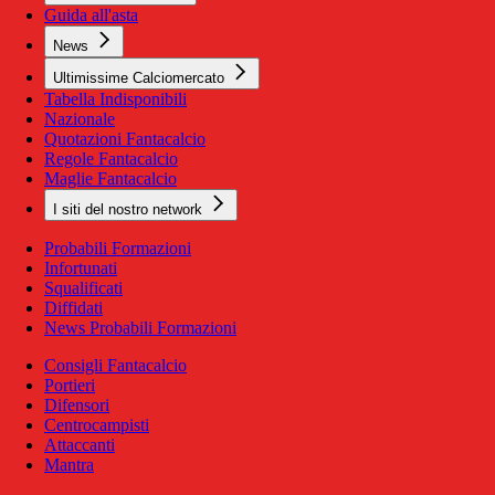
Guida all'asta
News
Ultimissime Calciomercato
Tabella Indisponibili
Nazionale
Quotazioni Fantacalcio
Regole Fantacalcio
Maglie Fantacalcio
I siti del nostro network
Probabili Formazioni
Infortunati
Squalificati
Diffidati
News Probabili Formazioni
Consigli Fantacalcio
Portieri
Difensori
Centrocampisti
Attaccanti
Mantra