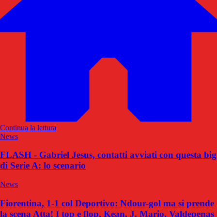
Continua la lettura
News
FLASH - Gabriel Jesus, contatti avviati con questa big
di Serie A: lo scenario
News
Fiorentina, 1-1 col Deportivo: Ndour-gol ma si prende
la scena Atta! I top e flop, Kean, J. Mario, Valdepenas