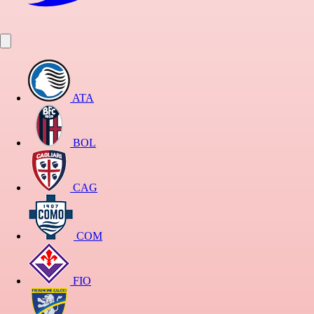
ATA
BOL
CAG
COM
FIO