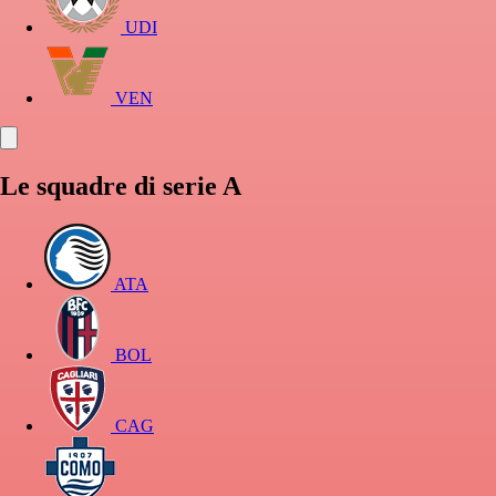
UDI
VEN
Le squadre di serie A
ATA
BOL
CAG