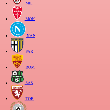
MIL
MON
NAP
PAR
ROM
SAS
TOR