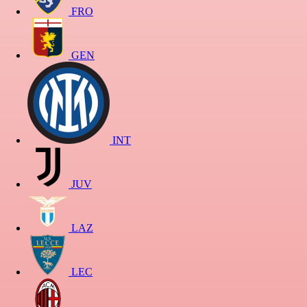
FRO
GEN
INT
JUV
LAZ
LEC