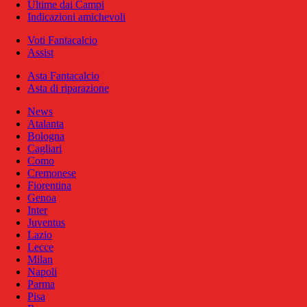
Ultime dai Campi
Indicazioni amichevoli
Voti Fantacalcio
Assist
Asta Fantacalcio
Asta di riparazione
News
Atalanta
Bologna
Cagliari
Como
Cremonese
Fiorentina
Genoa
Inter
Juventus
Lazio
Lecce
Milan
Napoli
Parma
Pisa