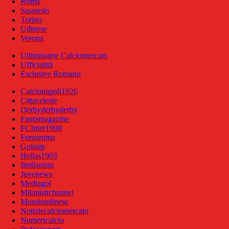
Roma
Sassuolo
Torino
Udinese
Verona
Ultimissime Calciomercato
Ufficialità
Esclusive Romano
Calcionapoli1926
Cittaceleste
Derbyderbyderby
Fantamagazine
FCInter1908
Forzaroma
Golssip
Hellas1903
Ilmilanista
Juvenews
Mediagol
Milanistichannel
Mondoudinese
Notiziecalciomercato
Numericalcio