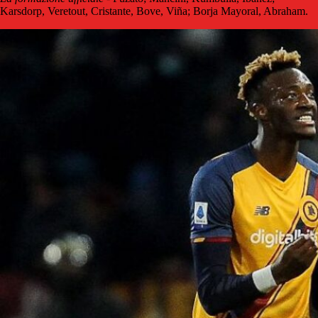
Karsdorp, Veretout, Cristante, Bove, Viña; Borja Mayoral, Abraham.