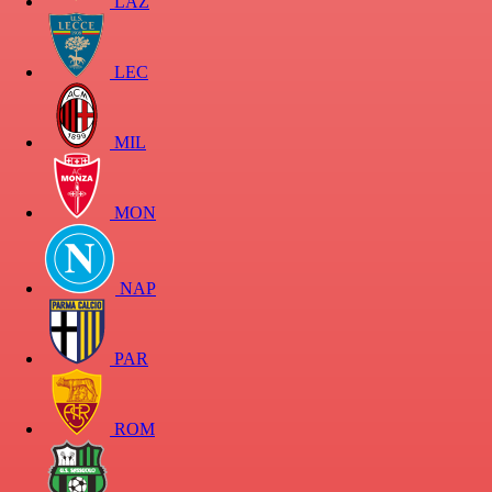
LAZ
LEC
MIL
MON
NAP
PAR
ROM