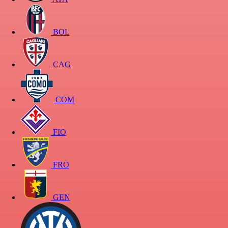
BOL
CAG
COM
FIO
FRO
GEN