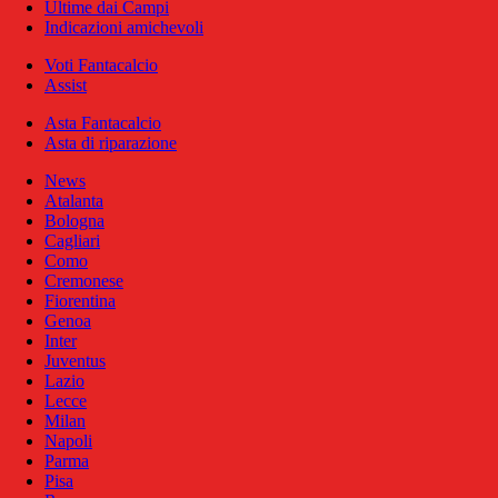
Ultime dai Campi
Indicazioni amichevoli
Voti Fantacalcio
Assist
Asta Fantacalcio
Asta di riparazione
News
Atalanta
Bologna
Cagliari
Como
Cremonese
Fiorentina
Genoa
Inter
Juventus
Lazio
Lecce
Milan
Napoli
Parma
Pisa