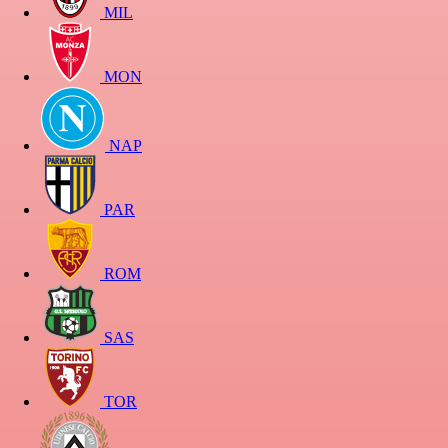
MIL
MON
NAP
PAR
ROM
SAS
TOR