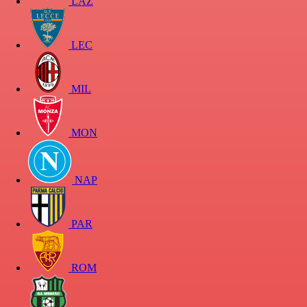
LAZ
LEC
MIL
MON
NAP
PAR
ROM