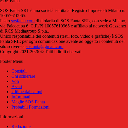
SOS Fanta
SOS Fanta SRL è una società iscritta al Registro Imprese di Milano n.
10057610965.
Il sito
sosfanta.com
di titolarità di SOS Fanta SRL, con sede a Milano,
via Paleocapa 6, C.F./PI 10057610965 è affiliato al network Gazzanet
di RCS Mediagroup S.p.a..
Unico responsabile dei contenuti (testi, foto, video e grafiche) è SOS
Fanta SRL; per ogni comunicazione avente ad oggetto i contenuti del
sito scrivere a
sosfanta@gmail.com
Copyright 2021-2026 © Tutti i diritti riservati.
Footer Menu
Consigli
Chi schierare
Voti
Assist
Ultime dai campi
Infortunati
Maglie SOS Fanta
Probabili Formazioni
Informazioni
Redazione