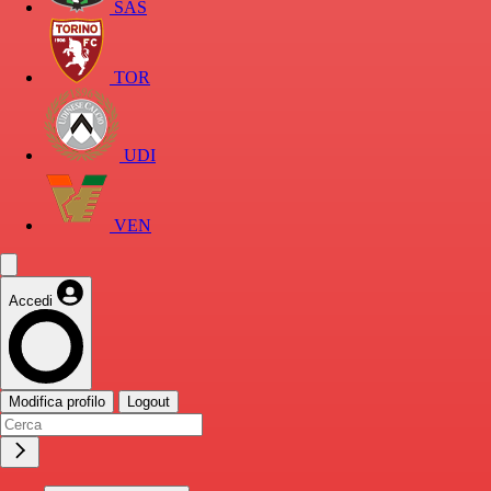
SAS
TOR
UDI
VEN
Accedi
Modifica profilo
Logout