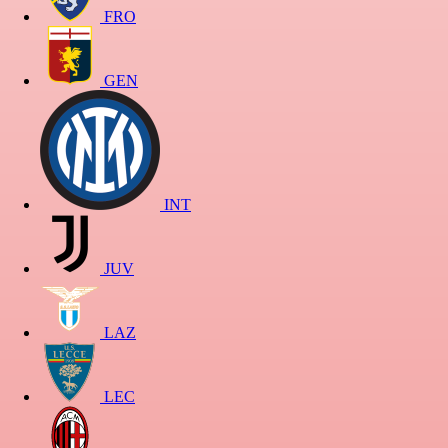
FRO
GEN
INT
JUV
LAZ
LEC