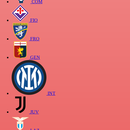
COM
FIO
FRO
GEN
INT
JUV