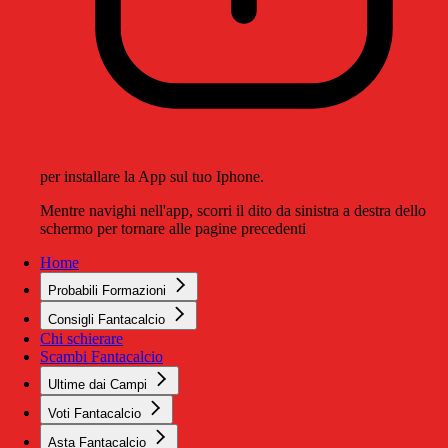
per installare la App sul tuo Iphone.
Mentre navighi nell'app, scorri il dito da sinistra a destra dello
schermo per tornare alle pagine precedenti
Home
Probabili Formazioni
Consigli Fantacalcio
Chi schierare
Scambi Fantacalcio
Ultime dai Campi
Voti Fantacalcio
Asta Fantacalcio