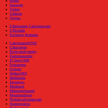
Roma
Sassuolo
Torino
Udinese
Verona
Ultimissime Calciomercato
Ufficialità
Esclusive Romano
Calcionapoli1926
Cittaceleste
Derbyderbyderby
Fantamagazine
FCInter1908
Forzaroma
Golssip
Hellas1903
Ilmilanista
Juvenews
Mediagol
Milanistichannel
Mondoudinese
Notiziecalciomercato
Numericalcio