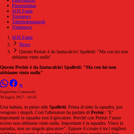
Padovasport
Pianetamilan
SOS Fanta
Toronews
Tuttobolognaweb
Violanews
SOS Fanta
News
Questo Perisic è da fantacalcio! Spalletti: "Ma con lui non
abbiamo vinto nulla"
Questo Perisic è da fantacalcio! Spalletti: "Ma con lui non
abbiamo vinto nulla"
Guglielmo Cannavale
30 luglio 2017 - 10:45
Una battuta, in pieno stile
Spalletti
. Prima di tutto la squadra, poi
vengono i singoli. Così l'allenatore ha parlato di
Perisic
: "E’
importante la squadra non il giocatore. Perché con Perisic l’anno
scorso non abbiamo vinto nulla. Importante è la squadra. Vince la
squadra, non un singolo giocatore". Eppure il croato è tra i migliori
dell'Inter, e se resta è da prendere al fantacalcio perché può fare