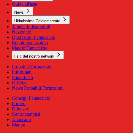
Guida all'asta
News
Ultimissime Calciomercato
Tabella Indisponibili
Nazionale
Quotazioni Fantacalcio
Regole Fantacalcio
Maglie Fantacalcio
I siti del nostro network
Probabili Formazioni
Infortunati
Squalificati
Diffidati
News Probabili Formazioni
Consigli Fantacalcio
Portieri
Difensori
Centrocampisti
Attaccanti
Mantra