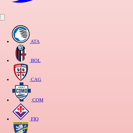
ATA
BOL
CAG
COM
FIO