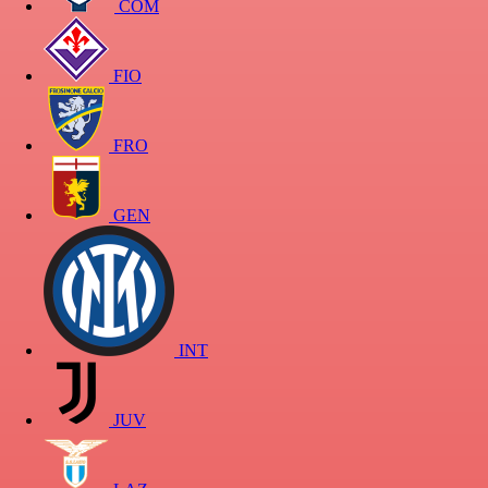
COM
FIO
FRO
GEN
INT
JUV