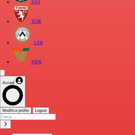
SAS
TOR
UDI
VEN
Accedi
Modifica profilo
Logout