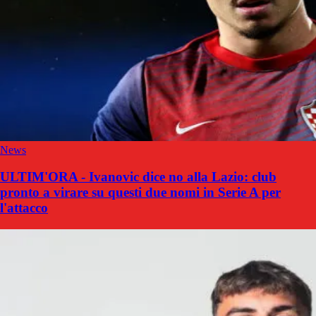
News
ULTIM'ORA - Ivanovic dice no alla Lazio: club
pronto a virare su questi due nomi in Serie A per
l'attacco