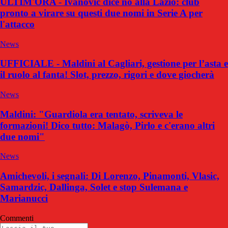
ULTIM'ORA - Ivanovic dice no alla Lazio: club
pronto a virare su questi due nomi in Serie A per
l'attacco
News
UFFICIALE - Maldini al Cagliari, gestione per l’asta e
il ruolo al fanta! Slot, prezzo, rigori e dove giocherà
News
Maldini: "Guardiola era tentato, scriveva le
formazioni! Dico tutto: Malagò, Pirlo e c'erano altri
due nomi"
News
Amichevoli, i segnali: Di Lorenzo, Pinamonti, Vlasic,
Samardzic, Dallinga, Solet e stop Sulemana e
Marianucci
Commenti