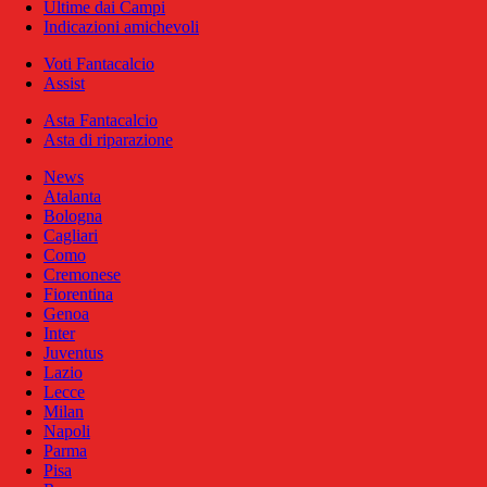
Ultime dai Campi
Indicazioni amichevoli
Voti Fantacalcio
Assist
Asta Fantacalcio
Asta di riparazione
News
Atalanta
Bologna
Cagliari
Como
Cremonese
Fiorentina
Genoa
Inter
Juventus
Lazio
Lecce
Milan
Napoli
Parma
Pisa