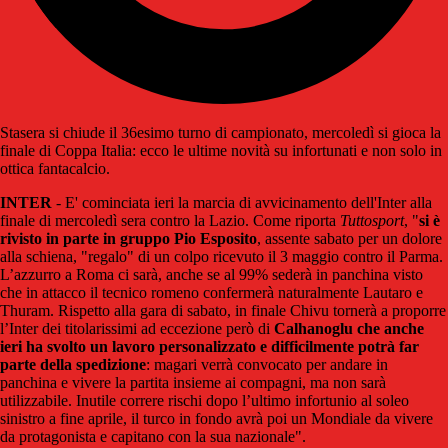
Stasera si chiude il 36esimo turno di campionato, mercoledì si gioca la
finale di Coppa Italia: ecco le ultime novità su infortunati e non solo in
ottica fantacalcio.
INTER
- E' cominciata ieri la marcia di avvicinamento dell'Inter alla
finale di mercoledì sera contro la Lazio. Come riporta
Tuttosport
, "
si è
rivisto in parte in gruppo Pio Esposito
, assente sabato per un dolore
alla schiena, "regalo" di un colpo ricevuto il 3 maggio contro il Parma.
L’azzurro a Roma ci sarà, anche se al 99% sederà in panchina visto
che in attacco il tecnico romeno confermerà naturalmente Lautaro e
Thuram. Rispetto alla gara di sabato, in finale Chivu tornerà a proporre
l’Inter dei titolarissimi ad eccezione però di
Calhanoglu che anche
ieri ha svolto un lavoro personalizzato e difficilmente potrà far
parte della spedizione
: magari verrà convocato per andare in
panchina e vivere la partita insieme ai compagni, ma non sarà
utilizzabile. Inutile correre rischi dopo l’ultimo infortunio al soleo
sinistro a fine aprile, il turco in fondo avrà poi un Mondiale da vivere
da protagonista e capitano con la sua nazionale".