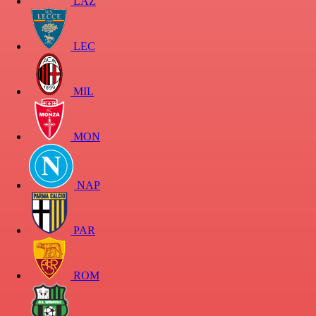
LAZ
LEC
MIL
MON
NAP
PAR
ROM