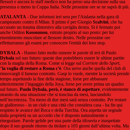
flessori e ancora lo staff medico non ha preso una decisione sulla sua
presenza o meno in Coppa Italia. Nelle prossime ore se ne saprà di più.
ATALANTA
- Due infortuni ieri sera per l'Atalanta nella gara di
campionato contro il Milan. Il primo è per Giorgio
Scalvini
, che ha
accusato un trauma distorsivo alla caviglia destra. Si è fermato poi
anche Odilon
Kossounou
, entrato proprio al suo posto: per lui
risentimento muscolare al flessore destro. Nelle prossime ore
effettueranno gli esami per conoscere l'entità dei loro stop.
DYBALA
- Hanno fatto molto rumore le parole di ieri di Paulo
Dybala
sul suo futuro: queste due potrebbero essere le ultime partite
con la maglia della Roma. Come si legge sul
Corriere dello Sport
,
"
la
voglia di restare a Roma c’è
. Ora serve anche quella del club di
rinnovargli il famoso contratto. Gasp lo vuole, mentre la società prende
tempo aspettando la fine della stagione, forse per abbassare
ulteriormente l’ingaggio della Joya, forse per avere prima un quadro
sul futuro.
Paulo Dybala, però, è stanco di aspettare
, evidentemente
stranito da una situazione che si trascina da mesi, lasciandolo
nell’incertezza. Tra meno di due mesi sarà senza contratto. Per restare
in giallorosso - in un club e una città che considera casa - ha fin qui
respinto le avance del Boca e della Turchia. Ora aspetta un segnale
dalla proprietà su un accordo che è disposto naturalmente a
rinegoziare. Parole gelide per una parte della tifoseria e inaspettate
dopo il suo grande ritorno da titolare a 105 giorni dall’ultima volta. Ma