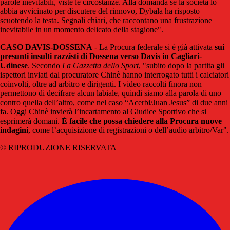
parole inevitabili, viste le circostanze. Alla domanda se la società lo
abbia avvicinato per discutere del rinnovo, Dybala ha risposto
scuotendo la testa. Segnali chiari, che raccontano una frustrazione
inevitabile in un momento delicato della stagione".
CASO DAVIS-DOSSENA
- La Procura federale si è già attivata
sui
presunti insulti razzisti di Dossena verso Davis in Cagliari-
Udinese
. Secondo
La Gazzetta dello Sport
, "subito dopo la partita gli
ispettori inviati dal procuratore Chinè hanno interrogato tutti i calciatori
coinvolti, oltre ad arbitro e dirigenti. I video raccolti finora non
permettono di decifrare alcun labiale, quindi siamo alla parola di uno
contro quella dell’altro, come nel caso “Acerbi/Juan Jesus” di due anni
fa. Oggi Chinè invierà l’incartamento al Giudice Sportivo che si
esprimerà domani.
È facile che possa chiedere alla Procura nuove
indagini
, come l’acquisizione di registrazioni o dell’audio arbitro/Var".
© RIPRODUZIONE RISERVATA