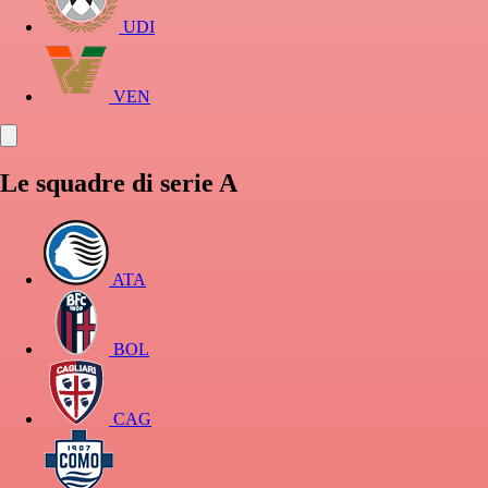
UDI
VEN
Le squadre di serie A
ATA
BOL
CAG