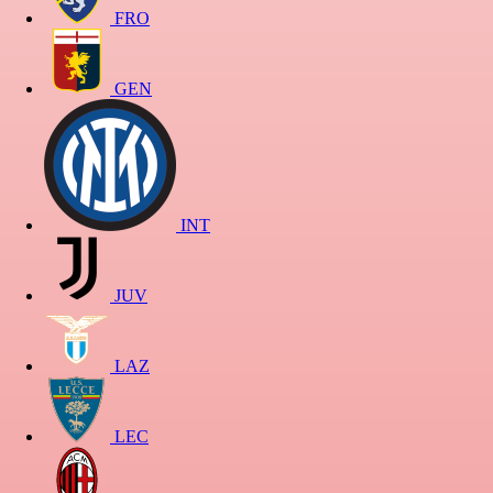
FRO
GEN
INT
JUV
LAZ
LEC