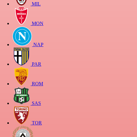
MIL
MON
NAP
PAR
ROM
SAS
TOR