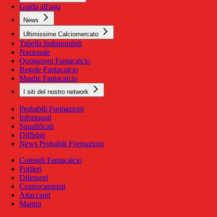
Guida all'asta
News
Ultimissime Calciomercato
Tabella Indisponibili
Nazionale
Quotazioni Fantacalcio
Regole Fantacalcio
Maglie Fantacalcio
I siti del nostro network
Probabili Formazioni
Infortunati
Squalificati
Diffidati
News Probabili Formazioni
Consigli Fantacalcio
Portieri
Difensori
Centrocampisti
Attaccanti
Mantra