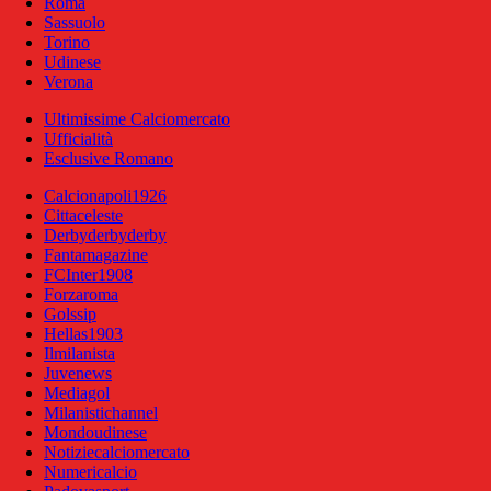
Roma
Sassuolo
Torino
Udinese
Verona
Ultimissime Calciomercato
Ufficialità
Esclusive Romano
Calcionapoli1926
Cittaceleste
Derbyderbyderby
Fantamagazine
FCInter1908
Forzaroma
Golssip
Hellas1903
Ilmilanista
Juvenews
Mediagol
Milanistichannel
Mondoudinese
Notiziecalciomercato
Numericalcio