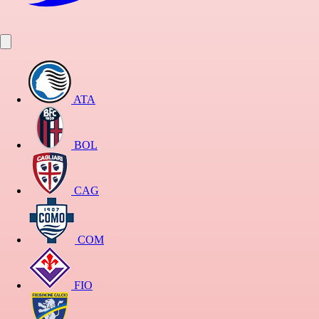
ATA
BOL
CAG
COM
FIO