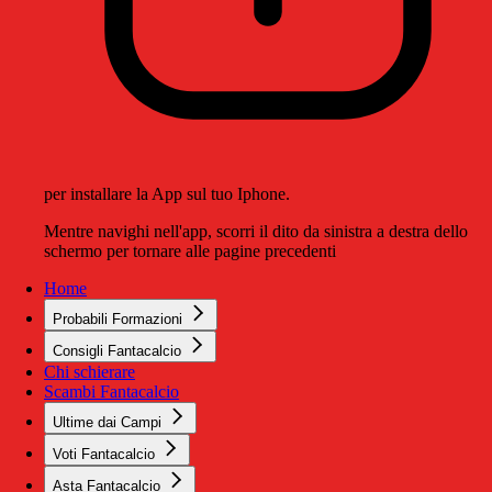
per installare la App sul tuo Iphone.
Mentre navighi nell'app, scorri il dito da sinistra a destra dello
schermo per tornare alle pagine precedenti
Home
Probabili Formazioni
Consigli Fantacalcio
Chi schierare
Scambi Fantacalcio
Ultime dai Campi
Voti Fantacalcio
Asta Fantacalcio