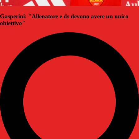
Gasperini: "Allenatore e ds devono avere un unico
obiettivo"