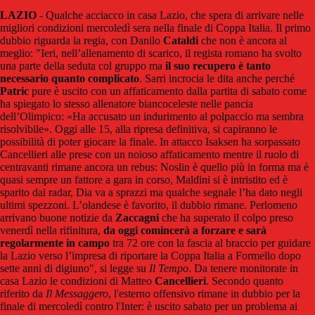
LAZIO
- Qualche acciacco in casa Lazio, che spera di arrivare nelle
migliori condizioni mercoledì sera nella finale di Coppa Italia. Il primo
dubbio riguarda la regia, con Danilo
Cataldi
che non è ancora al
meglio: "Ieri, nell’allenamento di scarico, il regista romano ha svolto
una parte della seduta col gruppo ma
il suo recupero è tanto
necessario quanto complicato
. Sarri incrocia le dita anche perché
Patric
pure è uscito con un affaticamento dalla partita di sabato come
ha spiegato lo stesso allenatore biancoceleste nelle pancia
dell’Olimpico: «Ha accusato un indurimento al polpaccio ma sembra
risolvibile». Oggi alle 15, alla ripresa definitiva, si capiranno le
possibilità di poter giocare la finale. In attacco Isaksen ha sorpassato
Cancellieri alle prese con un noioso affaticamento mentre il ruolo di
centravanti rimane ancora un rebus: Noslin è quello più in forma ma è
quasi sempre un fattore a gara in corso, Maldini si è intristito ed è
sparito dai radar, Dia va a sprazzi ma qualche segnale l’ha dato negli
ultimi spezzoni. L’olandese è favorito, il dubbio rimane. Perlomeno
arrivano buone notizie da
Zaccagni
che ha superato il colpo preso
venerdì nella rifinitura,
da oggi comincerà a forzare e sarà
regolarmente in campo
tra 72 ore con la fascia al braccio per guidare
la Lazio verso l’impresa di riportare la Coppa Italia a Formello dopo
sette anni di digiuno", si legge su
Il Tempo
. Da tenere monitorate in
casa Lazio le condizioni di Matteo
Cancellieri
. Secondo quanto
riferito da
Il Messaggero
, l'esterno offensivo rimane in dubbio per la
finale di mercoledì contro l'Inter: è uscito sabato per un problema ai