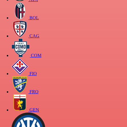
BOL
CAG
COM
FIO
FRO
GEN