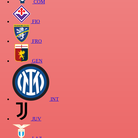
COM
FIO
FRO
GEN
INT
JUV