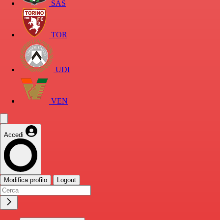
SAS
TOR
UDI
VEN
Accedi
Modifica profilo
Logout