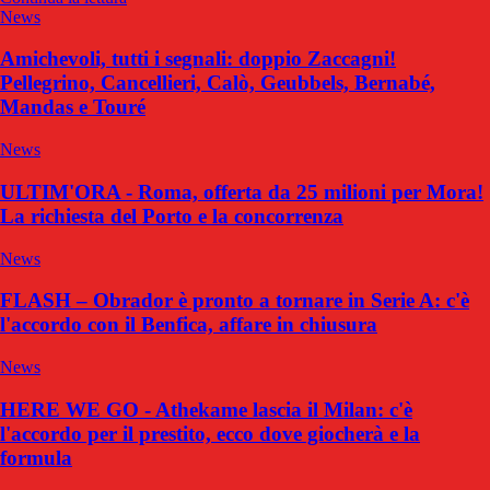
News
Amichevoli, tutti i segnali: doppio Zaccagni!
Pellegrino, Cancellieri, Calò, Geubbels, Bernabé,
Mandas e Touré
News
ULTIM'ORA - Roma, offerta da 25 milioni per Mora!
La richiesta del Porto e la concorrenza
News
FLASH – Obrador è pronto a tornare in Serie A: c'è
l'accordo con il Benfica, affare in chiusura
News
HERE WE GO - Athekame lascia il Milan: c'è
l'accordo per il prestito, ecco dove giocherà e la
formula