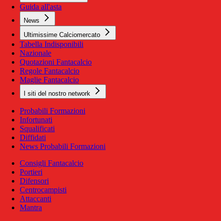
Guida all'asta
News
Ultimissime Calciomercato
Tabella Indisponibili
Nazionale
Quotazioni Fantacalcio
Regole Fantacalcio
Maglie Fantacalcio
I siti del nostro network
Probabili Formazioni
Infortunati
Squalificati
Diffidati
News Probabili Formazioni
Consigli Fantacalcio
Portieri
Difensori
Centrocampisti
Attaccanti
Mantra