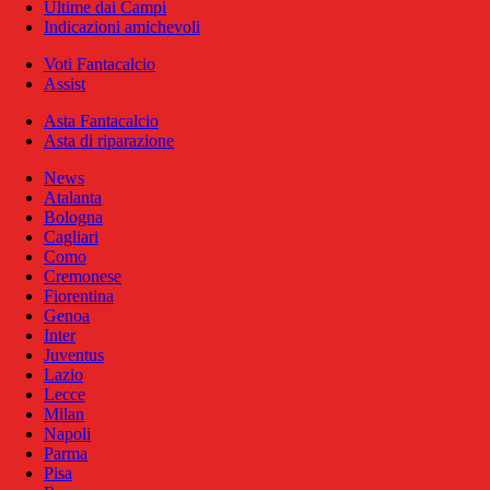
Ultime dai Campi
Indicazioni amichevoli
Voti Fantacalcio
Assist
Asta Fantacalcio
Asta di riparazione
News
Atalanta
Bologna
Cagliari
Como
Cremonese
Fiorentina
Genoa
Inter
Juventus
Lazio
Lecce
Milan
Napoli
Parma
Pisa