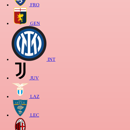
FRO
GEN
INT
JUV
LAZ
LEC