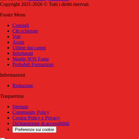
Copyright 2021-2026 © Tutti i diritti riservati.
Footer Menu
Consigli
Chi schierare
Voti
Assist
Ultime dai campi
Infortunati
Maglie SOS Fanta
Probabili Formazioni
Informazioni
Redazione
Trasparenza
Sitemap
Community Policy
Cookie Policy e Privacy
Dichiarazione di accessibilità
Preferenze sui cookie