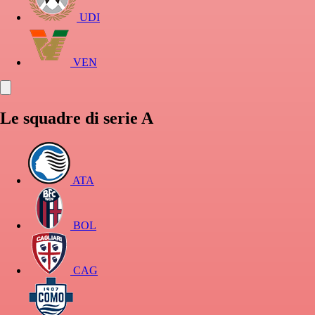
UDI
VEN
Le squadre di serie A
ATA
BOL
CAG