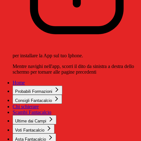
per installare la App sul tuo Iphone.
Mentre navighi nell'app, scorri il dito da sinistra a destra dello
schermo per tornare alle pagine precedenti
Home
Probabili Formazioni
Consigli Fantacalcio
Chi schierare
Scambi Fantacalcio
Ultime dai Campi
Voti Fantacalcio
Asta Fantacalcio