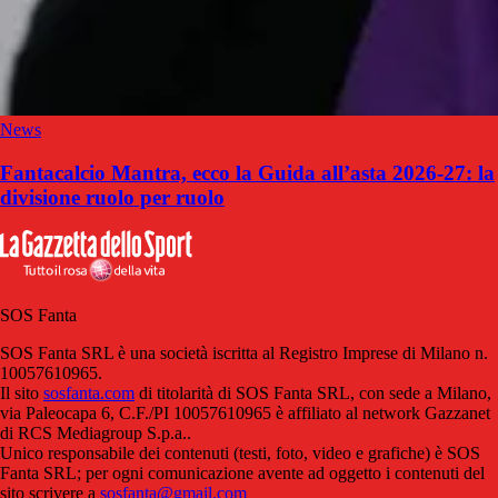
News
Fantacalcio Mantra, ecco la Guida all’asta 2026-27: la
divisione ruolo per ruolo
SOS Fanta
SOS Fanta SRL è una società iscritta al Registro Imprese di Milano n.
10057610965.
Il sito
sosfanta.com
di titolarità di SOS Fanta SRL, con sede a Milano,
via Paleocapa 6, C.F./PI 10057610965 è affiliato al network Gazzanet
di RCS Mediagroup S.p.a..
Unico responsabile dei contenuti (testi, foto, video e grafiche) è SOS
Fanta SRL; per ogni comunicazione avente ad oggetto i contenuti del
sito scrivere a
sosfanta@gmail.com