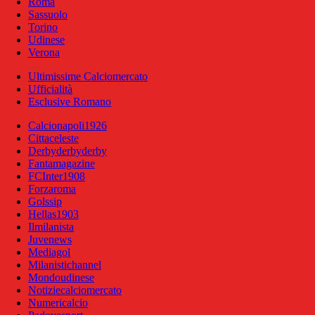
Roma
Sassuolo
Torino
Udinese
Verona
Ultimissime Calciomercato
Ufficialità
Esclusive Romano
Calcionapoli1926
Cittaceleste
Derbyderbyderby
Fantamagazine
FCInter1908
Forzaroma
Golssip
Hellas1903
Ilmilanista
Juvenews
Mediagol
Milanistichannel
Mondoudinese
Notiziecalciomercato
Numericalcio