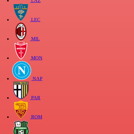
LAZ
LEC
MIL
MON
NAP
PAR
ROM