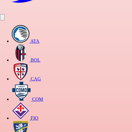
ATA
BOL
CAG
COM
FIO