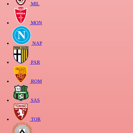
MIL
MON
NAP
PAR
ROM
SAS
TOR