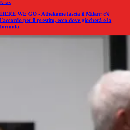
News
HERE WE GO - Athekame lascia il Milan: c'è
l'accordo per il prestito, ecco dove giocherà e la
formula