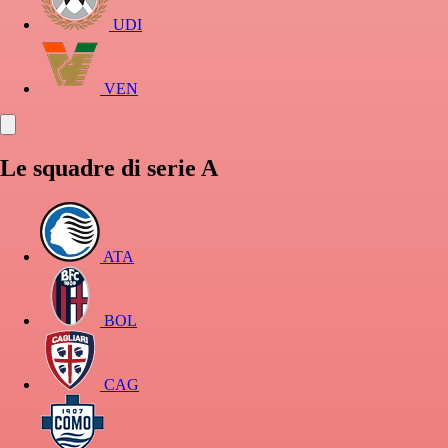
UDI
VEN
Le squadre di serie A
ATA
BOL
CAG