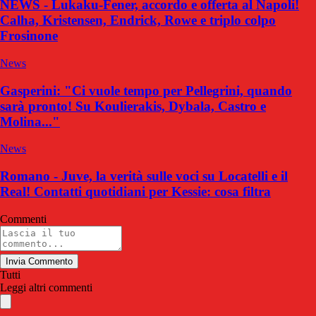
NEWS - Lukaku-Fener, accordo e offerta al Napoli!
Calha, Kristensen, Endrick, Rowe e triplo colpo
Frosinone
News
Gasperini: "Ci vuole tempo per Pellegrini, quando
sarà pronto! Su Koulierakis, Dybala, Castro e
Molina..."
News
Romano - Juve, la verità sulle voci su Locatelli e il
Real! Contatti quotidiani per Kessie: cosa filtra
Commenti
Invia Commento
Tutti
Leggi altri commenti