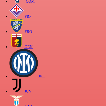
COM
FIO
FRO
GEN
INT
JUV