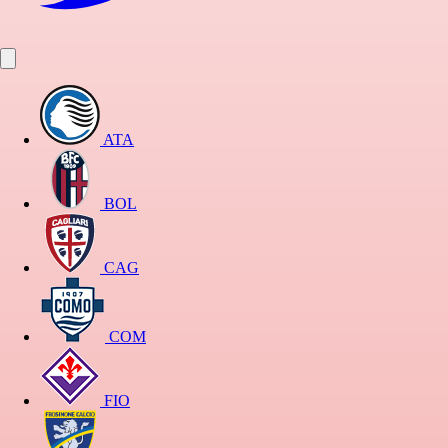
ATA
BOL
CAG
COM
FIO