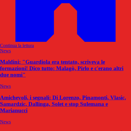
Continua la lettura
News
Maldini: "Guardiola era tentato, scriveva le
formazioni! Dico tutto: Malagò, Pirlo e c'erano altri
due nomi"
News
Amichevoli, i segnali: Di Lorenzo, Pinamonti, Vlasic,
Samardzic, Dallinga, Solet e stop Sulemana e
Marianucci
News