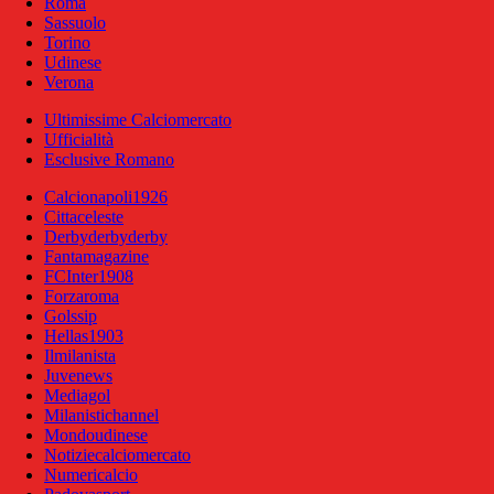
Roma
Sassuolo
Torino
Udinese
Verona
Ultimissime Calciomercato
Ufficialità
Esclusive Romano
Calcionapoli1926
Cittaceleste
Derbyderbyderby
Fantamagazine
FCInter1908
Forzaroma
Golssip
Hellas1903
Ilmilanista
Juvenews
Mediagol
Milanistichannel
Mondoudinese
Notiziecalciomercato
Numericalcio