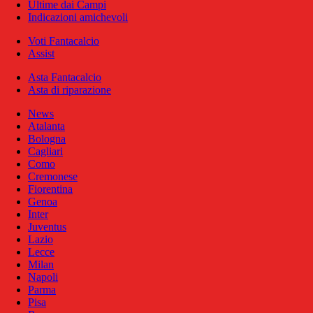
Ultime dai Campi
Indicazioni amichevoli
Voti Fantacalcio
Assist
Asta Fantacalcio
Asta di riparazione
News
Atalanta
Bologna
Cagliari
Como
Cremonese
Fiorentina
Genoa
Inter
Juventus
Lazio
Lecce
Milan
Napoli
Parma
Pisa