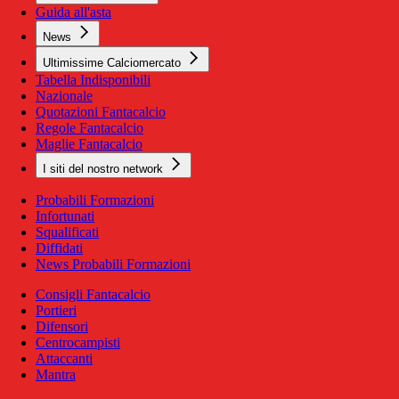
Guida all'asta
News
Ultimissime Calciomercato
Tabella Indisponibili
Nazionale
Quotazioni Fantacalcio
Regole Fantacalcio
Maglie Fantacalcio
I siti del nostro network
Probabili Formazioni
Infortunati
Squalificati
Diffidati
News Probabili Formazioni
Consigli Fantacalcio
Portieri
Difensori
Centrocampisti
Attaccanti
Mantra