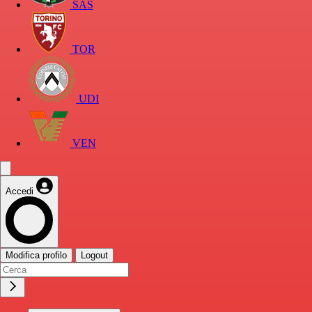
SAS
TOR
UDI
VEN
Accedi
Modifica profilo
Logout