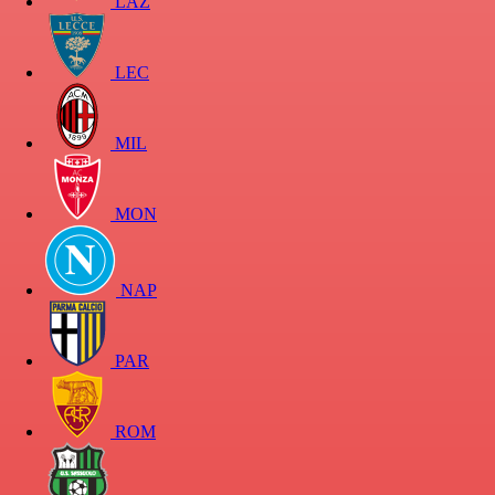
LAZ
LEC
MIL
MON
NAP
PAR
ROM