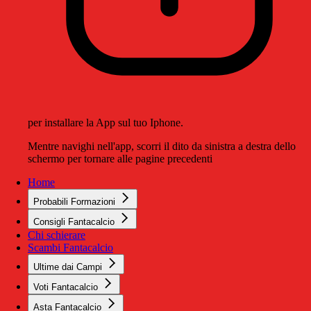
per installare la App sul tuo Iphone.
Mentre navighi nell'app, scorri il dito da sinistra a destra dello
schermo per tornare alle pagine precedenti
Home
Probabili Formazioni
Consigli Fantacalcio
Chi schierare
Scambi Fantacalcio
Ultime dai Campi
Voti Fantacalcio
Asta Fantacalcio