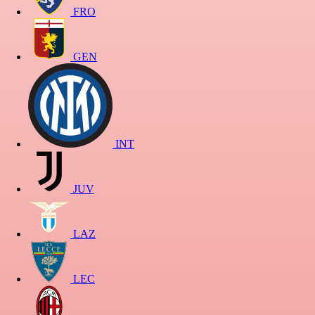
FRO
GEN
INT
JUV
LAZ
LEC