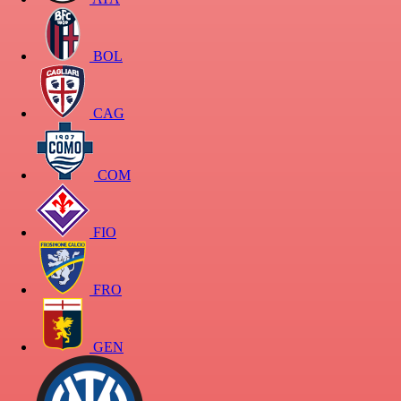
BOL
CAG
COM
FIO
FRO
GEN