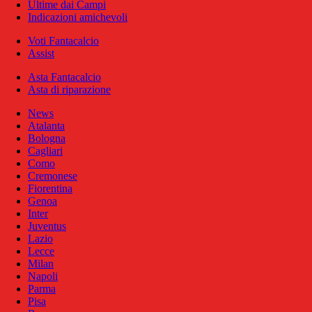
Ultime dai Campi
Indicazioni amichevoli
Voti Fantacalcio
Assist
Asta Fantacalcio
Asta di riparazione
News
Atalanta
Bologna
Cagliari
Como
Cremonese
Fiorentina
Genoa
Inter
Juventus
Lazio
Lecce
Milan
Napoli
Parma
Pisa