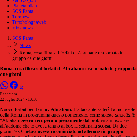
Padovasport
Pianetamilan
SOS Fanta
Toronews
Tuttobolognaweb
Violanews
SOS Fanta
News
Roma, cosa filtra sul forfait di Abraham: era tornato in
gruppo da due giorni
Roma, cosa filtra sul forfait di Abraham: era tornato in gruppo da
due giorni
Redazione
22 luglio 2024 - 13:30
Nuovo forfait per Tammy
Abraham
. L'attaccante salterà l'amichevole
della Roma in programma questo pomeriggio, come spiega
gazzetta.it
:
"Abraham
aveva recuperato pienamente
dal problema muscolare
all’addome che lo aveva tenuto ai box la settimana scorsa. Da due
giorni l’ex Chelsea
aveva ricominciato ad allenarsi in gruppo
mostrando anche una discreta forma fisica e una ritrovata lucidità sotto