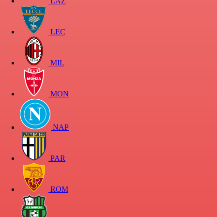
LAZ
LEC
MIL
MON
NAP
PAR
ROM