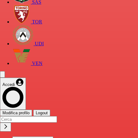
SAS
TOR
UDI
VEN
Accedi
Modifica profilo
Logout