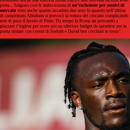
porta... Salgono così le indiscrezioni di
un’esclusione per motivi di
mercato
visto anche quanto accaduto due anni fa quando nell’ultima
di campionato Abraham si provocò la rottura del crociato complicando
non di poco il lavoro di Pinto. Da tempo la Roma sta provando a
piazzare l’inglese per avere poi un ulteriore budget da spendere per la
punta titolare con i nomi di Sorloth e David ben cerchiati in rosso".