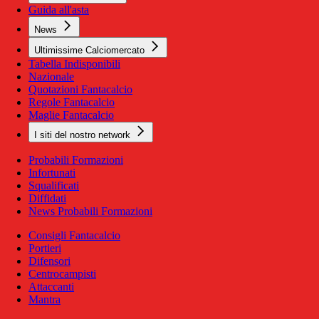
Guida all'asta
News
Ultimissime Calciomercato
Tabella Indisponibili
Nazionale
Quotazioni Fantacalcio
Regole Fantacalcio
Maglie Fantacalcio
I siti del nostro network
Probabili Formazioni
Infortunati
Squalificati
Diffidati
News Probabili Formazioni
Consigli Fantacalcio
Portieri
Difensori
Centrocampisti
Attaccanti
Mantra