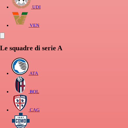
UDI
VEN
Le squadre di serie A
ATA
BOL
CAG