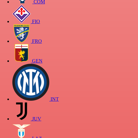
COM
FIO
FRO
GEN
INT
JUV