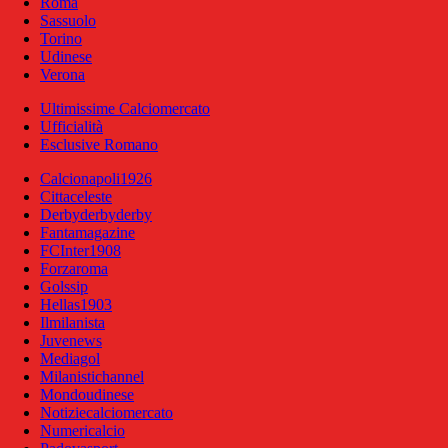
Roma
Sassuolo
Torino
Udinese
Verona
Ultimissime Calciomercato
Ufficialità
Esclusive Romano
Calcionapoli1926
Cittaceleste
Derbyderbyderby
Fantamagazine
FCInter1908
Forzaroma
Golssip
Hellas1903
Ilmilanista
Juvenews
Mediagol
Milanistichannel
Mondoudinese
Notiziecalciomercato
Numericalcio