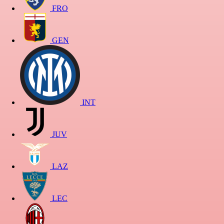
FRO
GEN
INT
JUV
LAZ
LEC