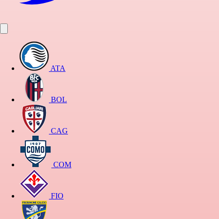
ATA
BOL
CAG
COM
FIO