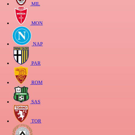
MIL
MON
NAP
PAR
ROM
SAS
TOR