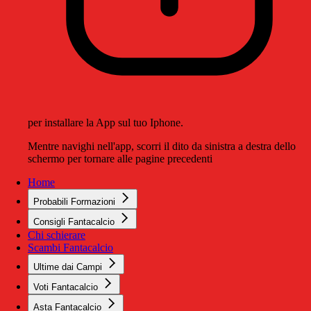
per installare la App sul tuo Iphone.
Mentre navighi nell'app, scorri il dito da sinistra a destra dello
schermo per tornare alle pagine precedenti
Home
Probabili Formazioni
Consigli Fantacalcio
Chi schierare
Scambi Fantacalcio
Ultime dai Campi
Voti Fantacalcio
Asta Fantacalcio