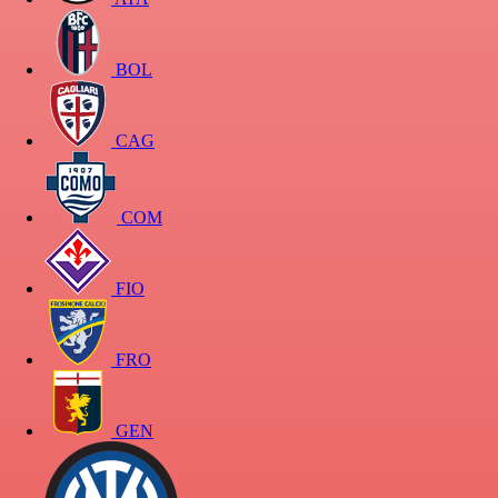
BOL
CAG
COM
FIO
FRO
GEN