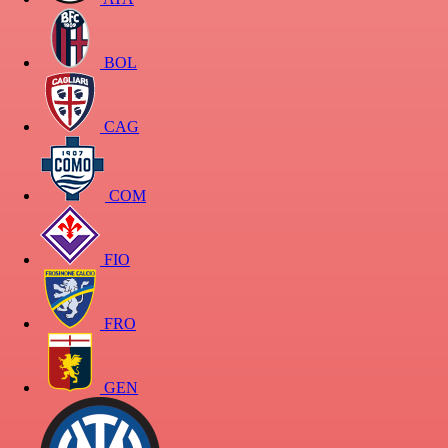
BOL
CAG
COM
FIO
FRO
GEN