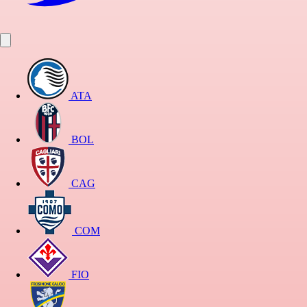
ATA
BOL
CAG
COM
FIO