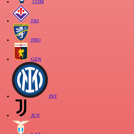
COM
FIO
FRO
GEN
INT
JUV