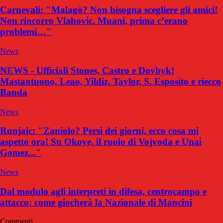
Carnevali: "Malagò? Non bisogna scegliere gli amici!
Non rincorro Vlahovic. Muani, prima c’erano
problemi…"
News
NEWS - Ufficiali Stones, Castro e Dovbyk!
Mastantuono, Leao, Yildiz, Taylor, S. Esposito e riecco
Banda
News
Runjaic: "Zaniolo? Persi dei giorni, ecco cosa mi
aspetto ora! Su Okoye, il ruolo di Vojvoda e Unai
Gomez..."
News
Dal modulo agli interpreti in difesa, centrocampo e
attacco: come giocherà la Nazionale di Mancini
Commenti