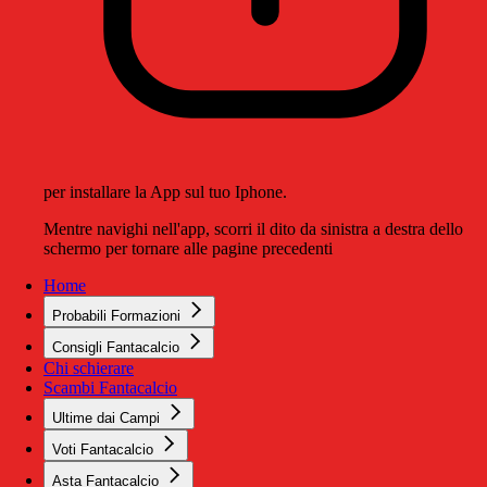
per installare la App sul tuo Iphone.
Mentre navighi nell'app, scorri il dito da sinistra a destra dello
schermo per tornare alle pagine precedenti
Home
Probabili Formazioni
Consigli Fantacalcio
Chi schierare
Scambi Fantacalcio
Ultime dai Campi
Voti Fantacalcio
Asta Fantacalcio