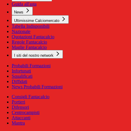
Guida all'asta
News
Ultimissime Calciomercato
Tabella Indisponibili
Nazionale
Quotazioni Fantacalcio
Regole Fantacalcio
Maglie Fantacalcio
I siti del nostro network
Probabili Formazioni
Infortunati
Squalificati
Diffidati
News Probabili Formazioni
Consigli Fantacalcio
Portieri
Difensori
Centrocampisti
Attaccanti
Mantra