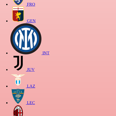
FRO
GEN
INT
JUV
LAZ
LEC