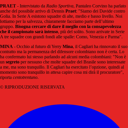
PRAET
- Intervistato da
Radio Sportiva
, Pantaleo Corvino ha parlato
anche del possibile arrivo di Dennis
Praet
: "Siamo dei Davide contro
Golia. In Serie A esistono squadre di alte, medio e basso livello. Noi
lottiamo per la salvezza, chiaramente facciamo parte dell’ultimo
gruppo.
Bisogna cercare di dare il meglio con la consapevolezza
che il campionato sarà intenso
, più del solito. Sono arrivate in Serie
A tre squadre con grandi fondi alle spalle: Como, Venezia e Parma".
MINA
- Occhio al futuro di Yerry
Mina
, il Cagliari ha rinnovato il suo
contratto ma la permanenza del difensore colombiano non è certa. Lo
ha confermato lui stesso parlando ad alcuni media colombiani: "Non è
un
segreto
per nessuno che molte squadre del Brasile sono interessate
a me, ma sono tranquillo. Il Cagliari ha esercitato l’opzione, quindi al
momento sono tranquillo in attesa capire cosa mi dirà il procuratore",
riporta
centotrentuno
.
© RIPRODUZIONE RISERVATA