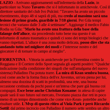
LAZIO
- Arrivano aggiornamenti sull'infermeria della
Lazio
, in
particolare su Nuno
Tavares
che si è infortunato in amichevole. Così il
direttore sanitario del club Ivo Pulcini: "
Tavares
ha avuto un piccolo
risentimento, dopo 48 si saprà di più, ma
credo al massimo sarà una
lesione di primo grado, guaribile in 7/10 giorni
. Per Gila tempi
tecnici
che variano dalle 3 alle 4 settimane". Aggiunge il medico Fabio
Rodia su Gila: "
Mario ha avuto una frattura della base della
falange dell’alluce
, sta procedendo tutto bene ma questo è un
infortunio di natura traumatica e quindi ci sono dei tempi biologici che
vanno rispettati. L’alluce è una zona molto delicata,
posso dire che sta
andando tutto nel migliore dei modi
e l’interesse nostro e del
giocatore è di tornare in campo al meglio".
FIORENTINA
- Vittoria in amichevole per la Fiorentina contro la
Reggiana e Il Corriere dello Sport segnala gli aspetti positivi: "
Qualche
indicazione (sulla condizione dei singoli che sull'amalgama del nuovo
sistema) Palladino l'ha potuta trarre.
La mira di Kean sembra buona
,
così come anche la forma fisica dell'ex Juventus, un'ora piena per lui,
almeno una dozzina di scatti in profondità, una rete, una buona
occasione cestinata da pochi passi e un'intesa che pare già buona coi
compagni.
Esce bene anche Christian Kouame
: in attesa di capire
quale sarà il suo futuro sul mercato, l'ivoriano piazza due reti in poco
meno di un tempo dimostrando che come vice-Kean- potrebbe anche
risultare utile.
L'Mvp di questo ritiro al Viola Park è però Riccardo
Sottil
: dal primo incrocio con Palladino il numero sette sembra un altro