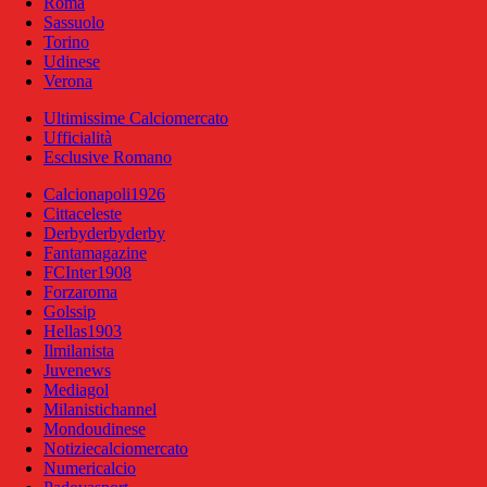
Roma
Sassuolo
Torino
Udinese
Verona
Ultimissime Calciomercato
Ufficialità
Esclusive Romano
Calcionapoli1926
Cittaceleste
Derbyderbyderby
Fantamagazine
FCInter1908
Forzaroma
Golssip
Hellas1903
Ilmilanista
Juvenews
Mediagol
Milanistichannel
Mondoudinese
Notiziecalciomercato
Numericalcio