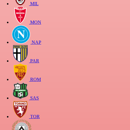
MIL
MON
NAP
PAR
ROM
SAS
TOR