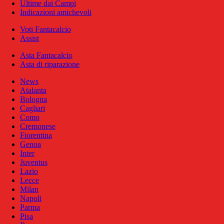
Ultime dai Campi
Indicazioni amichevoli
Voti Fantacalcio
Assist
Asta Fantacalcio
Asta di riparazione
News
Atalanta
Bologna
Cagliari
Como
Cremonese
Fiorentina
Genoa
Inter
Juventus
Lazio
Lecce
Milan
Napoli
Parma
Pisa