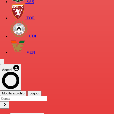
SAS
TOR
UDI
VEN
Accedi
Modifica profilo
Logout