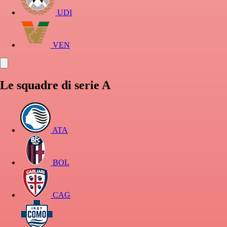
UDI
VEN
Le squadre di serie A
ATA
BOL
CAG