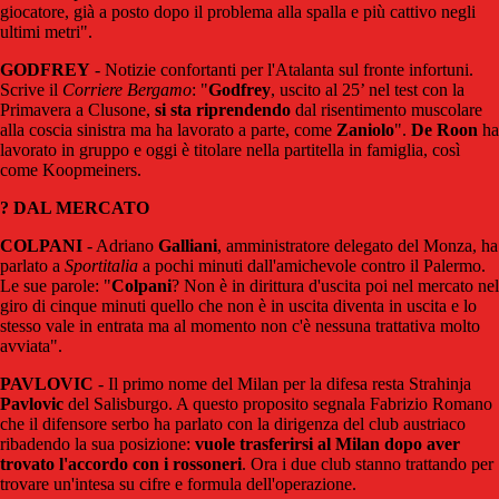
giocatore, già a posto dopo il problema alla spalla e più cattivo negli
ultimi metri".
GODFREY
- Notizie confortanti per l'Atalanta sul fronte infortuni.
Scrive il
Corriere
Bergamo
: "
Godfrey
, uscito al 25’ nel test con la
Primavera a Clusone,
si sta riprendendo
dal risentimento muscolare
alla coscia sinistra ma ha lavorato a parte, come
Zaniolo
".
De Roon
ha
lavorato in gruppo e oggi è titolare nella partitella in famiglia, così
come Koopmeiners.
? DAL MERCATO
COLPANI
- Adriano
Galliani
, amministratore delegato del Monza, ha
parlato a
Sportitalia
a pochi minuti dall'amichevole contro il Palermo.
Le sue parole: "
Colpani
? Non è in dirittura d'uscita poi nel mercato nel
giro di cinque minuti quello che non è in uscita diventa in uscita e lo
stesso vale in entrata ma al momento non c'è nessuna trattativa molto
avviata".
PAVLOVIC
- Il primo nome del Milan per la difesa resta Strahinja
Pavlovic
del Salisburgo. A questo proposito segnala Fabrizio Romano
che il difensore serbo ha parlato con la dirigenza del club austriaco
ribadendo la sua posizione:
vuole trasferirsi al Milan dopo aver
trovato l'accordo con i rossoneri
. Ora i due club stanno trattando per
trovare un'intesa su cifre e formula dell'operazione.