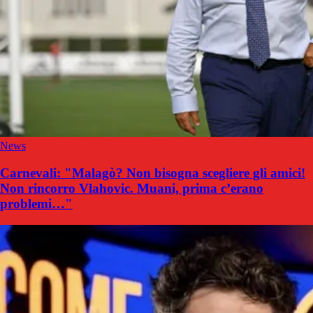
News
Carnevali: "Malagò? Non bisogna scegliere gli amici!
Non rincorro Vlahovic. Muani, prima c’erano
problemi…"