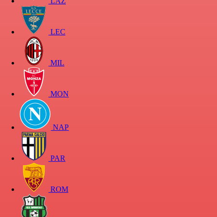
LAZ
LEC
MIL
MON
NAP
PAR
ROM