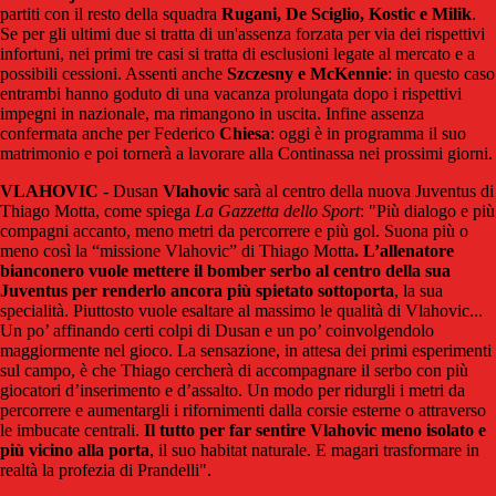
partiti con il resto della squadra
Rugani, De Sciglio, Kostic e Milik
.
Se per gli ultimi due si tratta di un'assenza forzata per via dei rispettivi
infortuni, nei primi tre casi si tratta di esclusioni legate al mercato e a
possibili cessioni. Assenti anche
Szczesny e McKennie
: in questo caso
entrambi hanno goduto di una vacanza prolungata dopo i rispettivi
impegni in nazionale, ma rimangono in uscita. Infine assenza
confermata anche per Federico
Chiesa
: oggi è in programma il suo
matrimonio e poi tornerà a lavorare alla Continassa nei prossimi giorni.
VLAHOVIC
- Dusan
Vlahovic
sarà al centro della nuova Juventus di
Thiago Motta, come spiega
La Gazzetta dello Sport
: "Più dialogo e più
compagni accanto, meno metri da percorrere e più gol. Suona più o
meno così la “missione Vlahovic” di Thiago Motta
. L’allenatore
bianconero vuole mettere il bomber serbo al centro della sua
Juventus per renderlo ancora più spietato sottoporta
, la sua
specialità. Piuttosto vuole esaltare al massimo le qualità di Vlahovic...
Un po’ affinando certi colpi di Dusan e un po’ coinvolgendolo
maggiormente nel gioco. La sensazione, in attesa dei primi esperimenti
sul campo, è che Thiago cercherà di accompagnare il serbo con più
giocatori d’inserimento e d’assalto. Un modo per ridurgli i metri da
percorrere e aumentargli i rifornimenti dalla corsie esterne o attraverso
le imbucate centrali.
Il tutto per far sentire Vlahovic meno isolato e
più vicino alla porta
, il suo habitat naturale. E magari trasformare in
realtà la profezia di Prandelli".