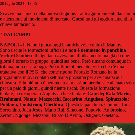
20 luglio 2024 - 18:45
Si avvicina l'inizio della nuova stagione. Tanti aggiornamenti dai campi
e attenzione ai movimenti di mercato. Questi tutti gli aggiornamenti in
chiave fantacalcio.
?
DAI CAMPI
NAPOLI
- Il Napoli gioca oggi in amichevole contro il Mantova.
Sono uscite le formazioni ufficiali e
non è nemmeno in panchina
Victor Osimhen
. Il nigeriano aveva un affaticamento ma già da due
giorni è tornato in gruppo, quindi sta bene. Però rimane comunque in
tribuna, non ci sarà oggi. Può influire il mercato, visto che c'è una
trattativa con il PSG, che come riporta Fabrizio Romano ha in
programma nuovi contatti settimana prossima per avvicinarsi alla
chiusura. E in più non è nemmeno al massimo perché si è allenato solo
per un paio di giorni, quindi niente rischi. Questa la formazione
titolare, ha recuperato Anguissa che è titolare:
Caprile; Rafa Marin,
Rrahmani, Natan; Mazzocchi, Iaccarino, Anguissa, Spinazzola;
Politano, Lindstrom; Cheddira
. Questa la panchina: Contini, Turi,
Sorrentino, Juan Jesus, Mario Rui, Simeone, Popovic, Ambrosino,
Zerbin, Ngonge, Mezzoni, Russo D'Avino, Ostigard, Gaetano.