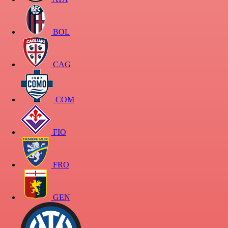
BOL
CAG
COM
FIO
FRO
GEN