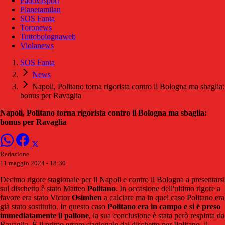
Padovasport
Pianetamilan
SOS Fanta
Toronews
Tuttobolognaweb
Violanews
SOS Fanta
News
Napoli, Politano torna rigorista contro il Bologna ma sbaglia:
bonus per Ravaglia
Napoli, Politano torna rigorista contro il Bologna ma sbaglia:
bonus per Ravaglia
Redazione
11 maggio 2024 - 18:30
Decimo rigore stagionale per il Napoli e contro il Bologna a presentarsi
sul dischetto è stato Matteo
Politano
. In occasione dell'ultimo rigore a
favore era stato Victor
Osimhen
a calciare ma in quel caso Politano era
già stato sostituito. In questo caso
Politano era in campo e si è preso
immediatamente il pallone
, la sua conclusione è stata però respinta da
Ravaglia. È il primo errore stagionale dal dischetto per Politano, il