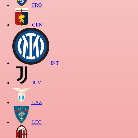
FRO
GEN
INT
JUV
LAZ
LEC