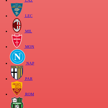
LAZ
LEC
MIL
MON
NAP
PAR
ROM