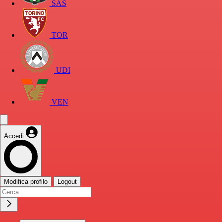
SAS
TOR
UDI
VEN
Accedi
Modifica profilo
Logout