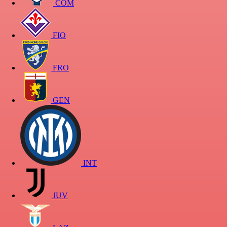
COM
FIO
FRO
GEN
INT
JUV