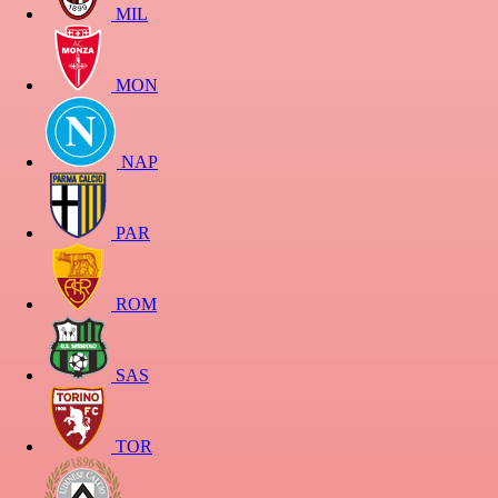
MIL
MON
NAP
PAR
ROM
SAS
TOR