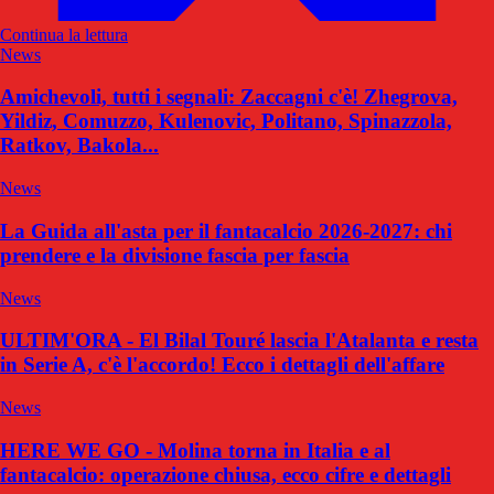
Continua la lettura
News
Amichevoli, tutti i segnali: Zaccagni c'è! Zhegrova,
Yildiz, Comuzzo, Kulenovic, Politano, Spinazzola,
Ratkov, Bakola...
News
La Guida all'asta per il fantacalcio 2026-2027: chi
prendere e la divisione fascia per fascia
News
ULTIM'ORA - El Bilal Touré lascia l'Atalanta e resta
in Serie A, c'è l'accordo! Ecco i dettagli dell'affare
News
HERE WE GO - Molina torna in Italia e al
fantacalcio: operazione chiusa, ecco cifre e dettagli