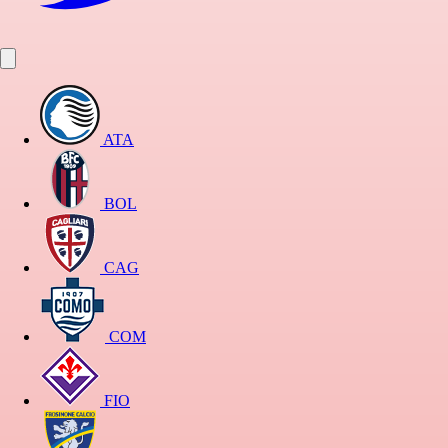
ATA
BOL
CAG
COM
FIO