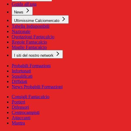
Guida all'asta
News
Ultimissime Calciomercato
Tabella Indisponibili
Nazionale
Quotazioni Fantacalcio
Regole Fantacalcio
Maglie Fantacalcio
I siti del nostro network
Probabili Formazioni
Infortunati
Squalificati
Diffidati
News Probabili Formazioni
Consigli Fantacalcio
Portieri
Difensori
Centrocampisti
Attaccanti
Mantra