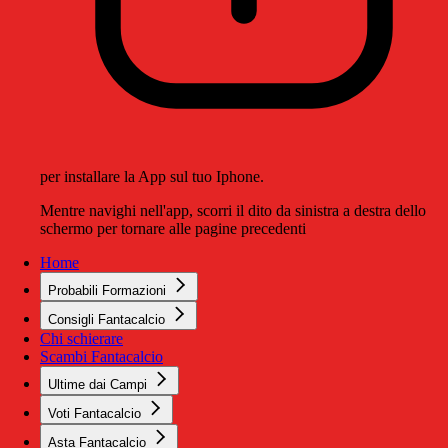
per installare la App sul tuo Iphone.
Mentre navighi nell'app, scorri il dito da sinistra a destra dello
schermo per tornare alle pagine precedenti
Home
Probabili Formazioni
Consigli Fantacalcio
Chi schierare
Scambi Fantacalcio
Ultime dai Campi
Voti Fantacalcio
Asta Fantacalcio