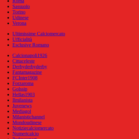
Roma
Sassuolo
Torino
Udinese
Verona
Ultimissime Calciomercato
Ufficialità
Esclusive Romano
Calcionapoli1926
Cittaceleste
Derbyderbyderby
Fantamagazine
FCInter1908
Forzaroma
Golssip
Hellas1903
Ilmilanista
Juvenews
Mediagol
Milanistichannel
Mondoudinese
Notiziecalciomercato
Numericalcio