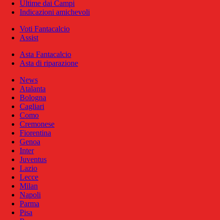
Ultime dai Campi
Indicazioni amichevoli
Voti Fantacalcio
Assist
Asta Fantacalcio
Asta di riparazione
News
Atalanta
Bologna
Cagliari
Como
Cremonese
Fiorentina
Genoa
Inter
Juventus
Lazio
Lecce
Milan
Napoli
Parma
Pisa