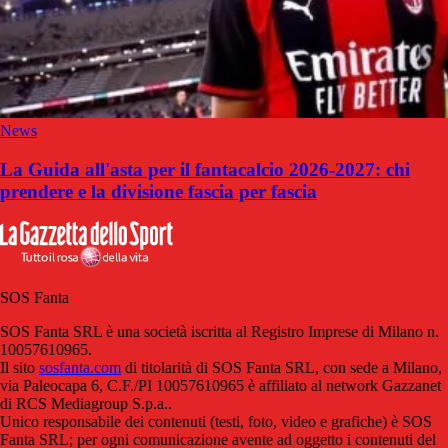
News
La Guida all'asta per il fantacalcio 2026-2027: chi
prendere e la divisione fascia per fascia
SOS Fanta
SOS Fanta SRL è una società iscritta al Registro Imprese di Milano n.
10057610965.
Il sito
sosfanta.com
di titolarità di SOS Fanta SRL, con sede a Milano,
via Paleocapa 6, C.F./PI 10057610965 è affiliato al network Gazzanet
di RCS Mediagroup S.p.a..
Unico responsabile dei contenuti (testi, foto, video e grafiche) è SOS
Fanta SRL; per ogni comunicazione avente ad oggetto i contenuti del