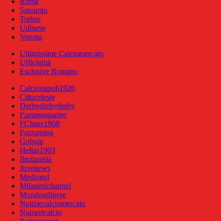
Roma
Sassuolo
Torino
Udinese
Verona
Ultimissime Calciomercato
Ufficialità
Esclusive Romano
Calcionapoli1926
Cittaceleste
Derbyderbyderby
Fantamagazine
FCInter1908
Forzaroma
Golssip
Hellas1903
Ilmilanista
Juvenews
Mediagol
Milanistichannel
Mondoudinese
Notiziecalciomercato
Numericalcio