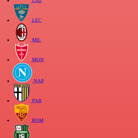
LAZ
LEC
MIL
MON
NAP
PAR
ROM