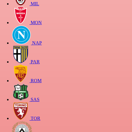
MIL
MON
NAP
PAR
ROM
SAS
TOR