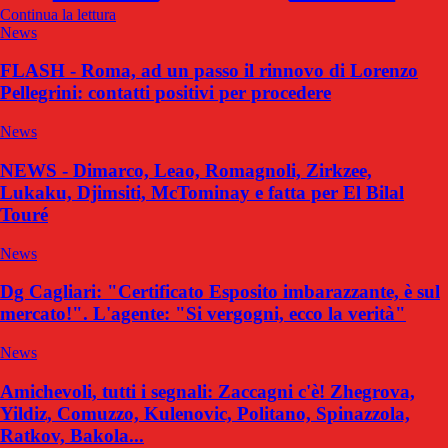
Continua la lettura
News
FLASH - Roma, ad un passo il rinnovo di Lorenzo
Pellegrini: contatti positivi per procedere
News
NEWS - Dimarco, Leao, Romagnoli, Zirkzee,
Lukaku, Djimsiti, McTominay e fatta per El Bilal
Touré
News
Dg Cagliari: "Certificato Esposito imbarazzante, è sul
mercato!". L'agente: "Si vergogni, ecco la verità"
News
Amichevoli, tutti i segnali: Zaccagni c'è! Zhegrova,
Yildiz, Comuzzo, Kulenovic, Politano, Spinazzola,
Ratkov, Bakola...