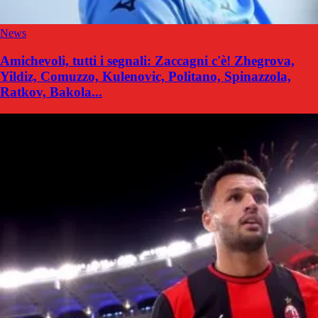
News
Amichevoli, tutti i segnali: Zaccagni c'è! Zhegrova,
Yildiz, Comuzzo, Kulenovic, Politano, Spinazzola,
Ratkov, Bakola...