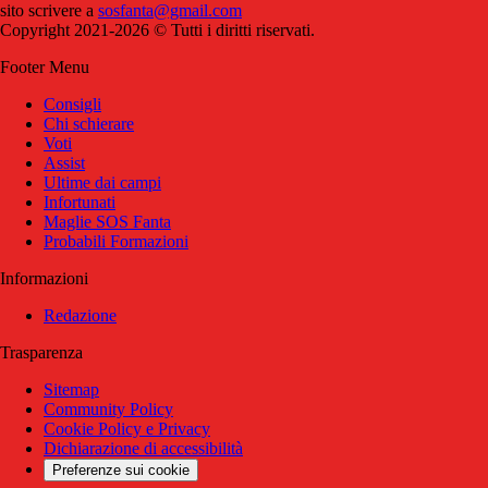
sito scrivere a
sosfanta@gmail.com
Copyright 2021-2026 © Tutti i diritti riservati.
Footer Menu
Consigli
Chi schierare
Voti
Assist
Ultime dai campi
Infortunati
Maglie SOS Fanta
Probabili Formazioni
Informazioni
Redazione
Trasparenza
Sitemap
Community Policy
Cookie Policy e Privacy
Dichiarazione di accessibilità
Preferenze sui cookie