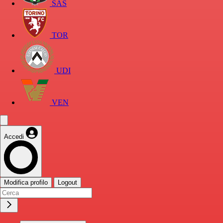
SAS
TOR
UDI
VEN
Accedi
Modifica profilo
Logout