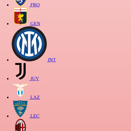
FRO
GEN
INT
JUV
LAZ
LEC