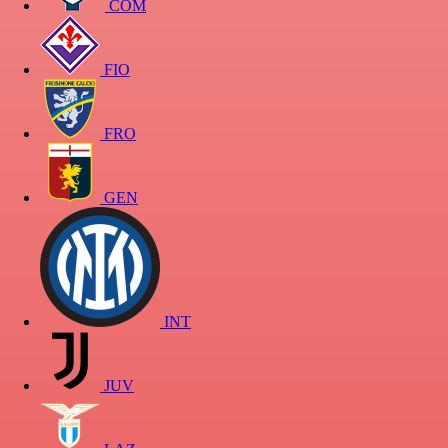
COM
FIO
FRO
GEN
INT
JUV