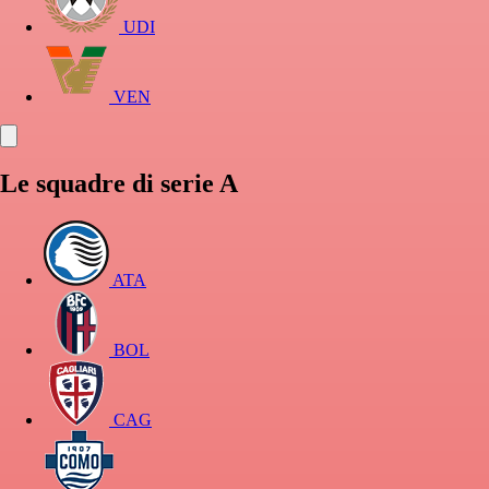
UDI
VEN
Le squadre di serie A
ATA
BOL
CAG