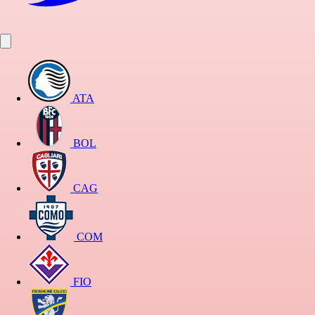
ATA
BOL
CAG
COM
FIO