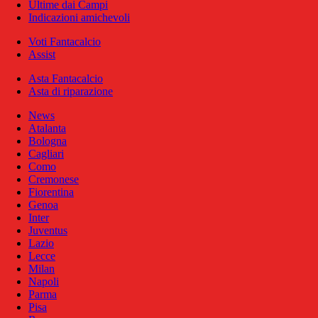
Ultime dai Campi
Indicazioni amichevoli
Voti Fantacalcio
Assist
Asta Fantacalcio
Asta di riparazione
News
Atalanta
Bologna
Cagliari
Como
Cremonese
Fiorentina
Genoa
Inter
Juventus
Lazio
Lecce
Milan
Napoli
Parma
Pisa