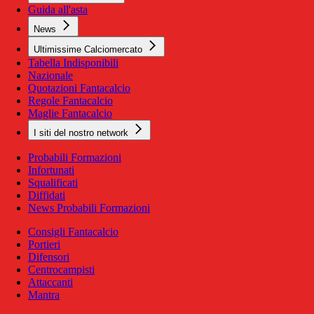
Guida all'asta
News
Ultimissime Calciomercato
Tabella Indisponibili
Nazionale
Quotazioni Fantacalcio
Regole Fantacalcio
Maglie Fantacalcio
I siti del nostro network
Probabili Formazioni
Infortunati
Squalificati
Diffidati
News Probabili Formazioni
Consigli Fantacalcio
Portieri
Difensori
Centrocampisti
Attaccanti
Mantra