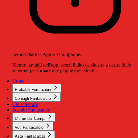
per installare la App sul tuo Iphone.
Mentre navighi nell'app, scorri il dito da sinistra a destra dello
schermo per tornare alle pagine precedenti
Home
Probabili Formazioni
Consigli Fantacalcio
Chi schierare
Scambi Fantacalcio
Ultime dai Campi
Voti Fantacalcio
Asta Fantacalcio