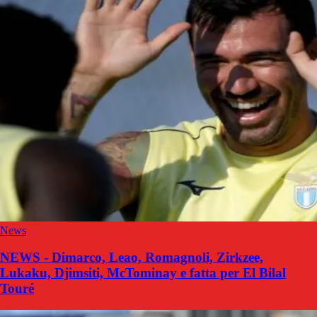
News
NEWS - Dimarco, Leao, Romagnoli, Zirkzee,
Lukaku, Djimsiti, McTominay e fatta per El Bilal
Touré