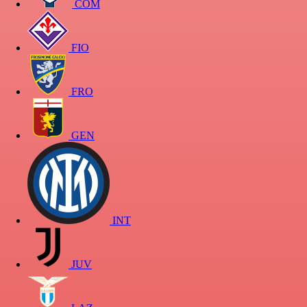
COM
FIO
FRO
GEN
INT
JUV