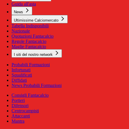
Guida all'asta
News
Ultimissime Calciomercato
Tabella Indisponibili
Nazionale
Quotazioni Fantacalcio
Regole Fantacalcio
Maglie Fantacalcio
I siti del nostro network
Probabili Formazioni
Infortunati
Squalificati
Diffidati
News Probabili Formazioni
Consigli Fantacalcio
Portieri
Difensori
Centrocampisti
Attaccanti
Mantra