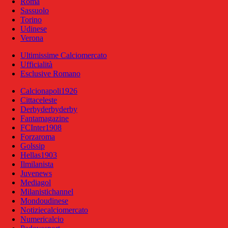
Roma
Sassuolo
Torino
Udinese
Verona
Ultimissime Calciomercato
Ufficialità
Esclusive Romano
Calcionapoli1926
Cittaceleste
Derbyderbyderby
Fantamagazine
FCInter1908
Forzaroma
Golssip
Hellas1903
Ilmilanista
Juvenews
Mediagol
Milanistichannel
Mondoudinese
Notiziecalciomercato
Numericalcio