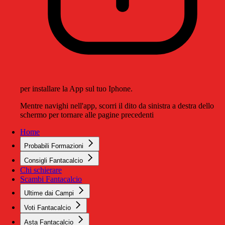
per installare la App sul tuo Iphone.
Mentre navighi nell'app, scorri il dito da sinistra a destra dello
schermo per tornare alle pagine precedenti
Home
Probabili Formazioni
Consigli Fantacalcio
Chi schierare
Scambi Fantacalcio
Ultime dai Campi
Voti Fantacalcio
Asta Fantacalcio