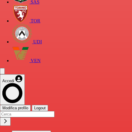
SAS
TOR
UDI
VEN
Accedi
Modifica profilo
Logout