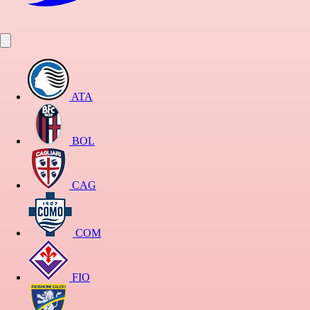
ATA
BOL
CAG
COM
FIO