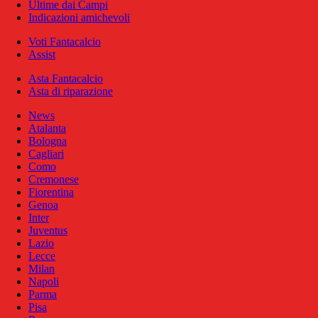
Ultime dai Campi
Indicazioni amichevoli
Voti Fantacalcio
Assist
Asta Fantacalcio
Asta di riparazione
News
Atalanta
Bologna
Cagliari
Como
Cremonese
Fiorentina
Genoa
Inter
Juventus
Lazio
Lecce
Milan
Napoli
Parma
Pisa