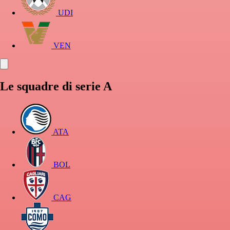
UDI
VEN
Le squadre di serie A
ATA
BOL
CAG