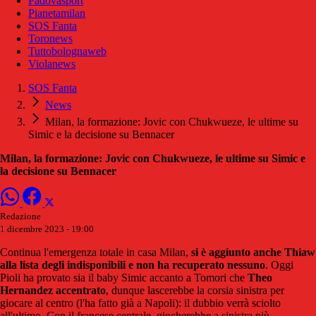
Padovasport
Pianetamilan
SOS Fanta
Toronews
Tuttobolognaweb
Violanews
SOS Fanta
News
Milan, la formazione: Jovic con Chukwueze, le ultime su
Simic e la decisione su Bennacer
Milan, la formazione: Jovic con Chukwueze, le ultime su Simic e
la decisione su Bennacer
Redazione
1 dicembre 2023 - 19:00
Continua l'emergenza totale in casa Milan,
si è aggiunto anche Thiaw
alla lista degli indisponibili e non ha recuperato nessuno
. Oggi
Pioli ha provato sia il baby Simic accanto a Tomori che
Theo
Hernandez accentrato
, dunque lascerebbe la corsia sinistra per
giocare al centro (l'ha fatto già a Napoli): il dubbio verrà sciolto
all'ultimo. Con il francese centrale, giocherebbe a sinistra più