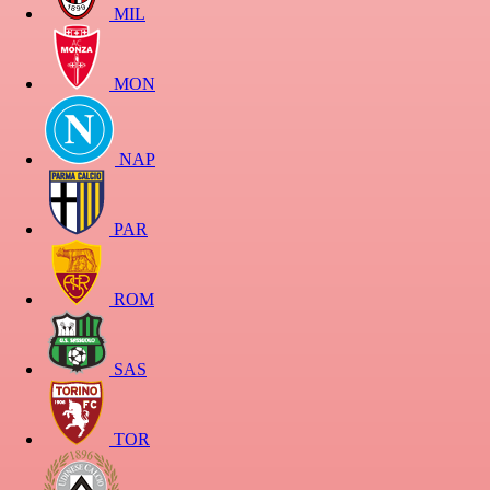
MIL
MON
NAP
PAR
ROM
SAS
TOR