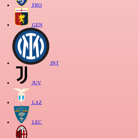
FRO
GEN
INT
JUV
LAZ
LEC