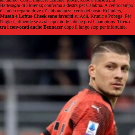
Bartesaghi di Florenzi; conferma a destra per Calabria. A centrocampo
è l'unico reparto dove c'è abbondanza: certo del posto Reijnders,
Musah e Loftus-Cheek sono favoriti
su Adli, Krunic e Pobega. Per
l'inglese, dipende se avrà superato le fatiche post Champions.
Torna
tra i convocati anche Bennacer
dopo il lungo stop per infortunio.