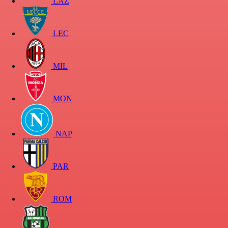
LAZ
LEC
MIL
MON
NAP
PAR
ROM