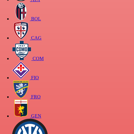
BOL
CAG
COM
FIO
FRO
GEN