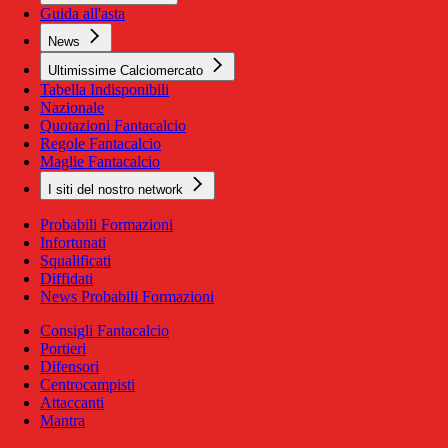
Guida all'asta
News
Ultimissime Calciomercato
Tabella Indisponibili
Nazionale
Quotazioni Fantacalcio
Regole Fantacalcio
Maglie Fantacalcio
I siti del nostro network
Probabili Formazioni
Infortunati
Squalificati
Diffidati
News Probabili Formazioni
Consigli Fantacalcio
Portieri
Difensori
Centrocampisti
Attaccanti
Mantra