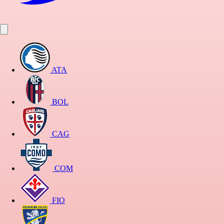
ATA
BOL
CAG
COM
FIO