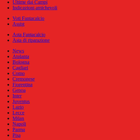
Ultime dai Campi
Indicazioni amichevoli
Voti Fantacalcio
Assist
Asta Fantacalcio
Asta di riparazione
News
Atalanta
Bologna
Cagliari
Como
Cremonese
Fiorentina
Genoa
Inter
Juventus
Lazio
Lecce
Milan
Napoli
Parma
Pisa