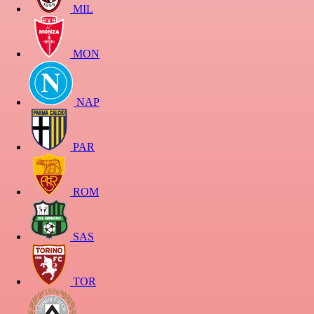
MIL
MON
NAP
PAR
ROM
SAS
TOR