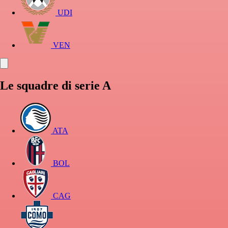
UDI
VEN
Le squadre di serie A
ATA
BOL
CAG