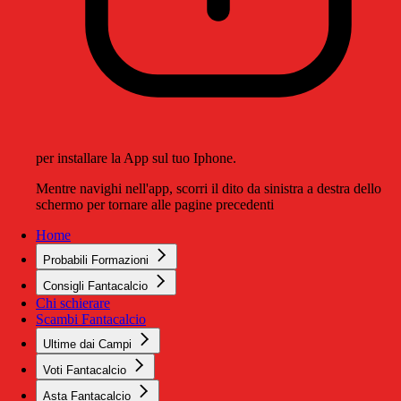
per installare la App sul tuo Iphone.
Mentre navighi nell'app, scorri il dito da sinistra a destra dello
schermo per tornare alle pagine precedenti
Home
Probabili Formazioni
Consigli Fantacalcio
Chi schierare
Scambi Fantacalcio
Ultime dai Campi
Voti Fantacalcio
Asta Fantacalcio