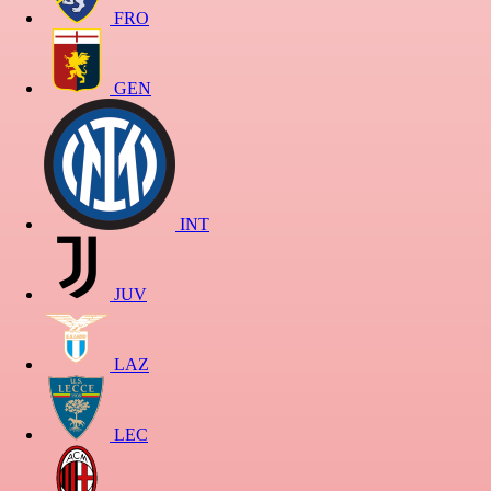
FRO
GEN
INT
JUV
LAZ
LEC