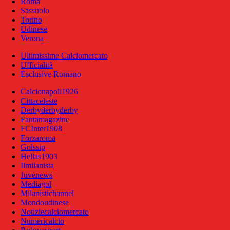
Roma
Sassuolo
Torino
Udinese
Verona
Ultimissime Calciomercato
Ufficialità
Esclusive Romano
Calcionapoli1926
Cittaceleste
Derbyderbyderby
Fantamagazine
FCInter1908
Forzaroma
Golssip
Hellas1903
Ilmilanista
Juvenews
Mediagol
Milanistichannel
Mondoudinese
Notiziecalciomercato
Numericalcio