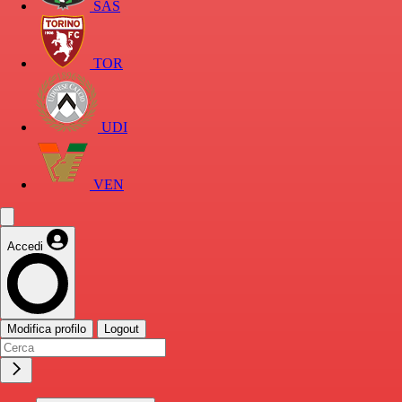
SAS
TOR
UDI
VEN
Accedi
Modifica profilo
Logout