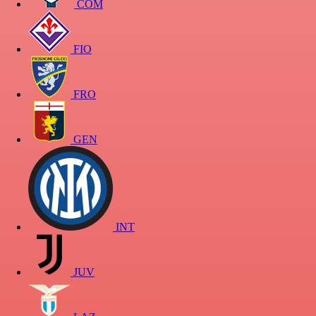
COM
FIO
FRO
GEN
INT
JUV