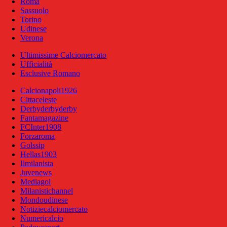
Roma
Sassuolo
Torino
Udinese
Verona
Ultimissime Calciomercato
Ufficialità
Esclusive Romano
Calcionapoli1926
Cittaceleste
Derbyderbyderby
Fantamagazine
FCInter1908
Forzaroma
Golssip
Hellas1903
Ilmilanista
Juvenews
Mediagol
Milanistichannel
Mondoudinese
Notiziecalciomercato
Numericalcio