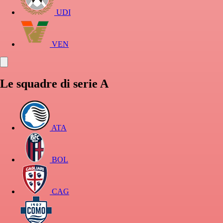
UDI
VEN
Le squadre di serie A
ATA
BOL
CAG