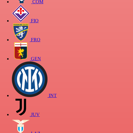
COM
FIO
FRO
GEN
INT
JUV