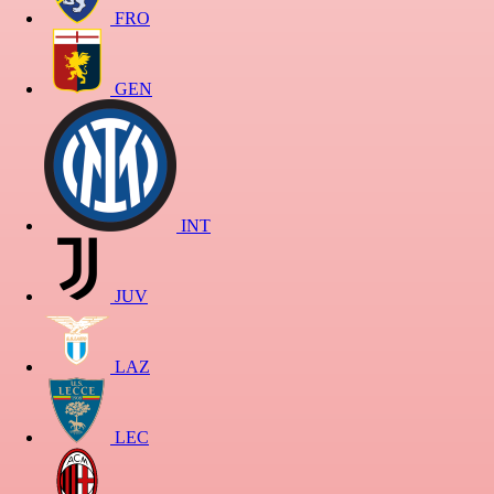
FRO
GEN
INT
JUV
LAZ
LEC