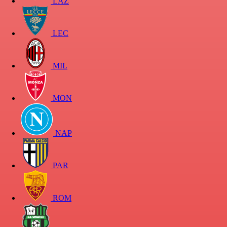
LAZ
LEC
MIL
MON
NAP
PAR
ROM