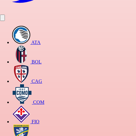
ATA
BOL
CAG
COM
FIO