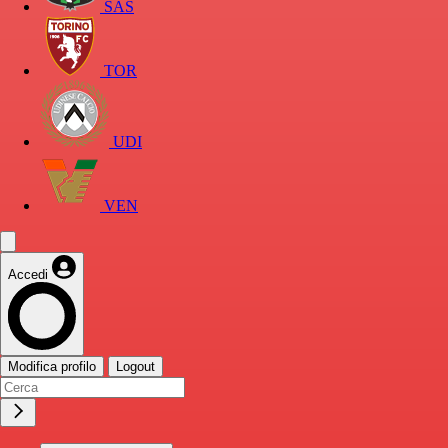
SAS
TOR
UDI
VEN
Accedi
Modifica profilo
Logout