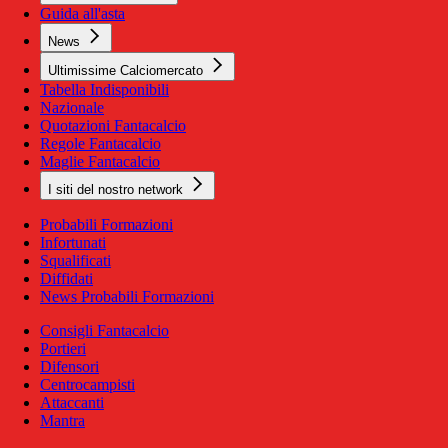
Guida all'asta
News
Ultimissime Calciomercato
Tabella Indisponibili
Nazionale
Quotazioni Fantacalcio
Regole Fantacalcio
Maglie Fantacalcio
I siti del nostro network
Probabili Formazioni
Infortunati
Squalificati
Diffidati
News Probabili Formazioni
Consigli Fantacalcio
Portieri
Difensori
Centrocampisti
Attaccanti
Mantra