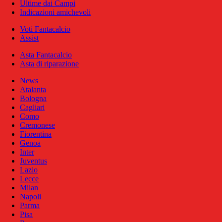
Ultime dai Campi
Indicazioni amichevoli
Voti Fantacalcio
Assist
Asta Fantacalcio
Asta di riparazione
News
Atalanta
Bologna
Cagliari
Como
Cremonese
Fiorentina
Genoa
Inter
Juventus
Lazio
Lecce
Milan
Napoli
Parma
Pisa