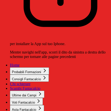
per installare la App sul tuo Iphone.
Mentre navighi nell'app, scorri il dito da sinistra a destra dello
schermo per tornare alle pagine precedenti
Home
Probabili Formazioni
Consigli Fantacalcio
Chi schierare
Scambi Fantacalcio
Ultime dai Campi
Voti Fantacalcio
Asta Fantacalcio