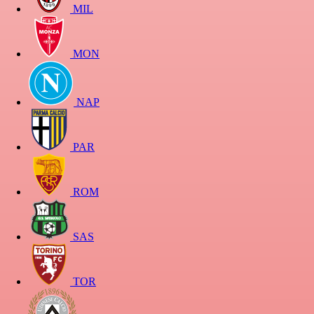
MIL
MON
NAP
PAR
ROM
SAS
TOR