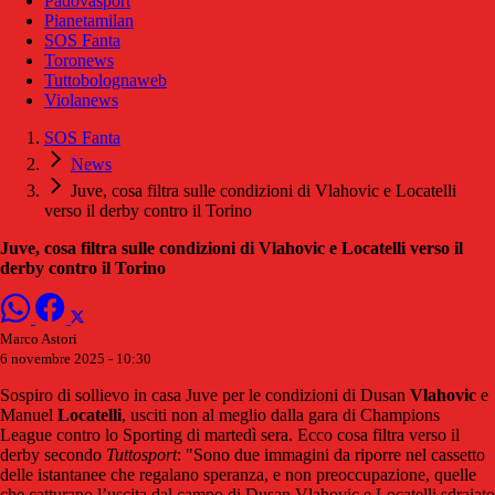
Padovasport
Pianetamilan
SOS Fanta
Toronews
Tuttobolognaweb
Violanews
SOS Fanta
News
Juve, cosa filtra sulle condizioni di Vlahovic e Locatelli
verso il derby contro il Torino
Juve, cosa filtra sulle condizioni di Vlahovic e Locatelli verso il
derby contro il Torino
Marco Astori
6 novembre 2025 - 10:30
Sospiro di sollievo in casa Juve per le condizioni di Dusan
Vlahovic
e
Manuel
Locatelli
, usciti non al meglio dalla gara di Champions
League contro lo Sporting di martedì sera. Ecco cosa filtra verso il
derby secondo
Tuttosport
: "
Sono due
immagin
i da ripo
rre nel
cassett
o
delle
istantan
ee che r
egalano
speranza, e non preoccupazione, quelle
che catturano l’uscita dal campo di Dusan Vlahovic e Locatelli sdraiato