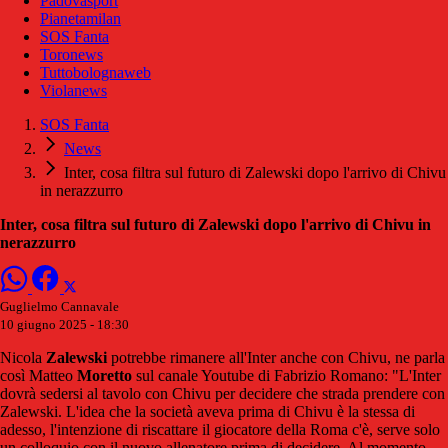
Padovasport
Pianetamilan
SOS Fanta
Toronews
Tuttobolognaweb
Violanews
SOS Fanta
News
Inter, cosa filtra sul futuro di Zalewski dopo l'arrivo di Chivu
in nerazzurro
Inter, cosa filtra sul futuro di Zalewski dopo l'arrivo di Chivu in
nerazzurro
Guglielmo Cannavale
10 giugno 2025 - 18:30
Nicola
Zalewski
potrebbe rimanere all'Inter anche con Chivu, ne parla
così Matteo
Moretto
sul canale Youtube di Fabrizio Romano: "L'Inter
dovrà sedersi al tavolo con Chivu per decidere che strada prendere con
Zalewski. L'idea che la società aveva prima di Chivu è la stessa di
adesso, l'intenzione di riscattare il giocatore della Roma c'è, serve solo
un colloquio con il nuovo allenatore prima di decidere. Al momento