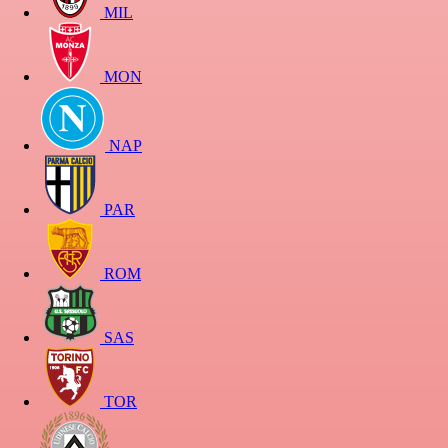
MIL
MON
NAP
PAR
ROM
SAS
TOR