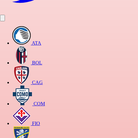
ATA
BOL
CAG
COM
FIO