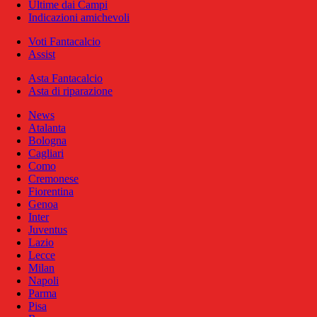
Ultime dai Campi
Indicazioni amichevoli
Voti Fantacalcio
Assist
Asta Fantacalcio
Asta di riparazione
News
Atalanta
Bologna
Cagliari
Como
Cremonese
Fiorentina
Genoa
Inter
Juventus
Lazio
Lecce
Milan
Napoli
Parma
Pisa