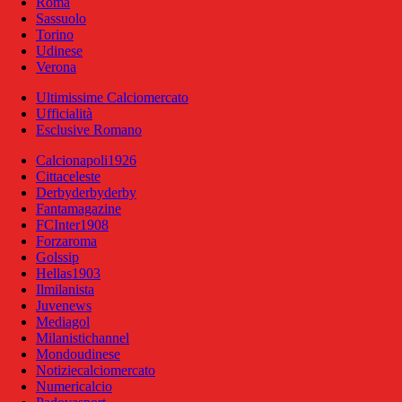
Roma
Sassuolo
Torino
Udinese
Verona
Ultimissime Calciomercato
Ufficialità
Esclusive Romano
Calcionapoli1926
Cittaceleste
Derbyderbyderby
Fantamagazine
FCInter1908
Forzaroma
Golssip
Hellas1903
Ilmilanista
Juvenews
Mediagol
Milanistichannel
Mondoudinese
Notiziecalciomercato
Numericalcio