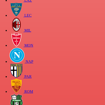
LAZ
LEC
MIL
MON
NAP
PAR
ROM