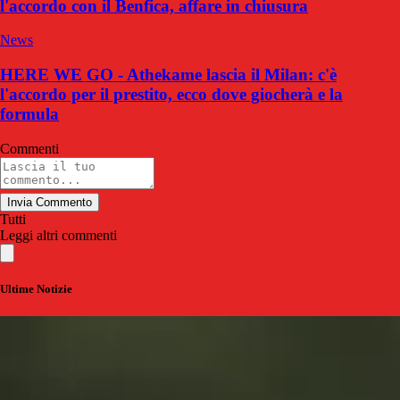
l'accordo con il Benfica, affare in chiusura
News
HERE WE GO - Athekame lascia il Milan: c'è
l'accordo per il prestito, ecco dove giocherà e la
formula
Commenti
Invia Commento
Tutti
Leggi altri commenti
Ultime Notizie