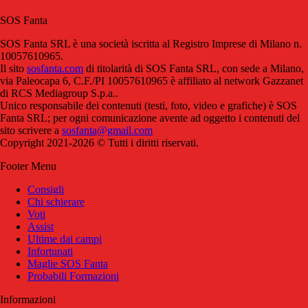
SOS Fanta
SOS Fanta SRL è una società iscritta al Registro Imprese di Milano n.
10057610965.
Il sito
sosfanta.com
di titolarità di SOS Fanta SRL, con sede a Milano,
via Paleocapa 6, C.F./PI 10057610965 è affiliato al network Gazzanet
di RCS Mediagroup S.p.a..
Unico responsabile dei contenuti (testi, foto, video e grafiche) è SOS
Fanta SRL; per ogni comunicazione avente ad oggetto i contenuti del
sito scrivere a
sosfanta@gmail.com
Copyright 2021-2026 © Tutti i diritti riservati.
Footer Menu
Consigli
Chi schierare
Voti
Assist
Ultime dai campi
Infortunati
Maglie SOS Fanta
Probabili Formazioni
Informazioni