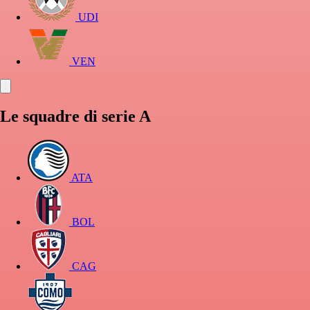
UDI
VEN
Le squadre di serie A
ATA
BOL
CAG