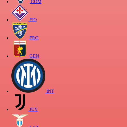
COM
FIO
FRO
GEN
INT
JUV