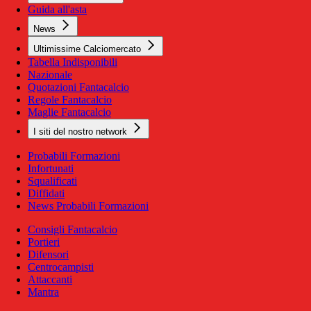
Guida all'asta
News
Ultimissime Calciomercato
Tabella Indisponibili
Nazionale
Quotazioni Fantacalcio
Regole Fantacalcio
Maglie Fantacalcio
I siti del nostro network
Probabili Formazioni
Infortunati
Squalificati
Diffidati
News Probabili Formazioni
Consigli Fantacalcio
Portieri
Difensori
Centrocampisti
Attaccanti
Mantra