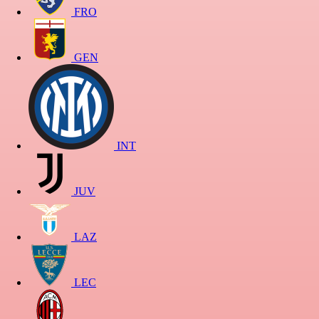
FRO
GEN
INT
JUV
LAZ
LEC