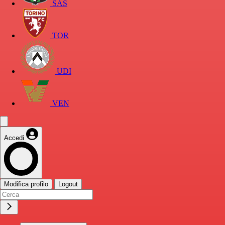
SAS
TOR
UDI
VEN
Accedi
Modifica profilo
Logout