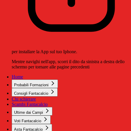
per installare la App sul tuo Iphone.
Mentre navighi nell'app, scorri il dito da sinistra a destra dello
schermo per tornare alle pagine precedenti
Home
Probabili Formazioni
Consigli Fantacalcio
Chi schierare
Scambi Fantacalcio
Ultime dai Campi
Voti Fantacalcio
Asta Fantacalcio