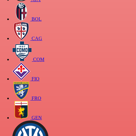
BOL
CAG
COM
FIO
FRO
GEN