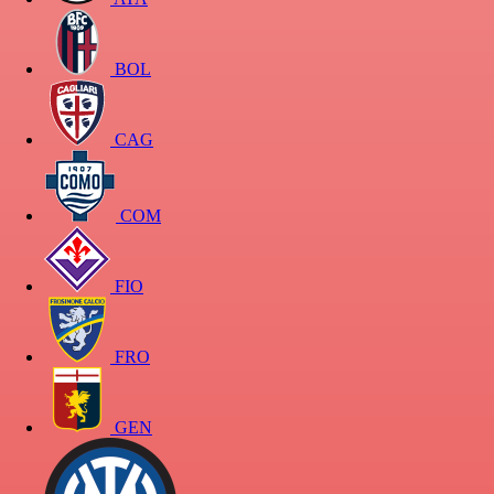
BOL
CAG
COM
FIO
FRO
GEN