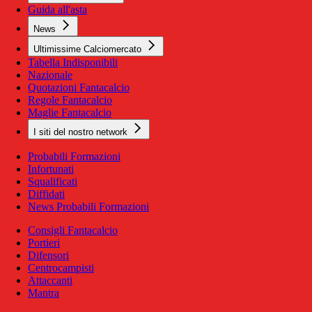
Guida all'asta
News
Ultimissime Calciomercato
Tabella Indisponibili
Nazionale
Quotazioni Fantacalcio
Regole Fantacalcio
Maglie Fantacalcio
I siti del nostro network
Probabili Formazioni
Infortunati
Squalificati
Diffidati
News Probabili Formazioni
Consigli Fantacalcio
Portieri
Difensori
Centrocampisti
Attaccanti
Mantra