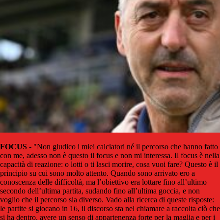
FOCUS
- "Non giudico i miei calciatori né il percorso che hanno fatto
con me, adesso non è questo il focus e non mi interessa. Il focus è nella
capacità di reazione: o lotti o ti lasci morire, cosa vuoi fare? Questo è il
principio su cui sono molto attento. Quando sono arrivato ero a
conoscenza delle difficoltà, ma l’obiettivo era lottare fino all’ultimo
secondo dell’ultima partita, sudando fino all’ultima goccia, e non
voglio che il percorso sia diverso. Vado alla ricerca di queste risposte:
le partite si giocano in 16, il discorso sta nel chiamare a raccolta ciò che
si ha dentro, avere un senso di appartenenza forte per la maglia e per i