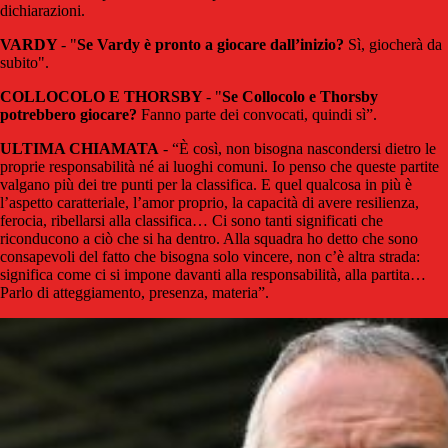
dichiarazioni.
VARDY
- "
Se Vardy è pronto a giocare dall’inizio?
Sì, giocherà da
subito".
COLLOCOLO E THORSBY
- "
Se Collocolo e Thorsby
potrebbero giocare?
Fanno parte dei convocati, quindi sì”.
ULTIMA CHIAMATA
- “È così, non bisogna nascondersi dietro le
proprie responsabilità né ai luoghi comuni. Io penso che queste partite
valgano più dei tre punti per la classifica. E quel qualcosa in più è
l’aspetto caratteriale, l’amor proprio, la capacità di avere resilienza,
ferocia, ribellarsi alla classifica… Ci sono tanti significati che
riconducono a ciò che si ha dentro. Alla squadra ho detto che sono
consapevoli del fatto che bisogna solo vincere, non c’è altra strada:
significa come ci si impone davanti alla responsabilità, alla partita…
Parlo di atteggiamento, presenza, materia”.