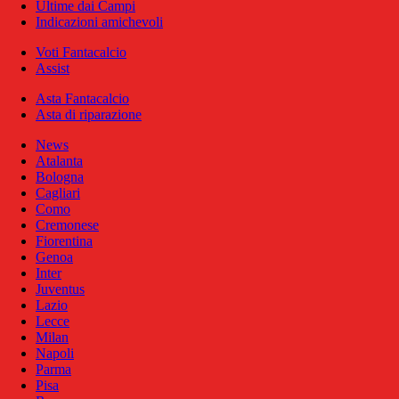
Ultime dai Campi
Indicazioni amichevoli
Voti Fantacalcio
Assist
Asta Fantacalcio
Asta di riparazione
News
Atalanta
Bologna
Cagliari
Como
Cremonese
Fiorentina
Genoa
Inter
Juventus
Lazio
Lecce
Milan
Napoli
Parma
Pisa