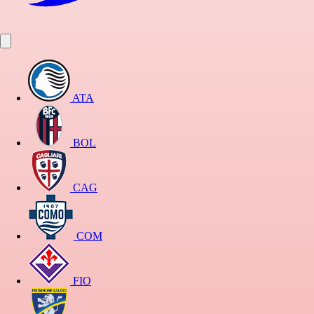
ATA
BOL
CAG
COM
FIO