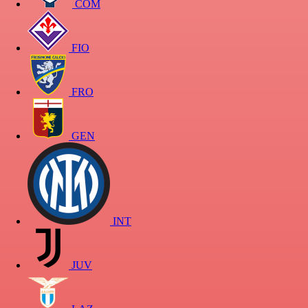
COM
FIO
FRO
GEN
INT
JUV