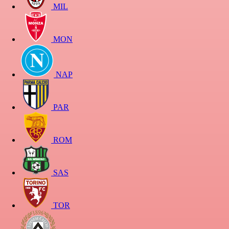
MIL
MON
NAP
PAR
ROM
SAS
TOR