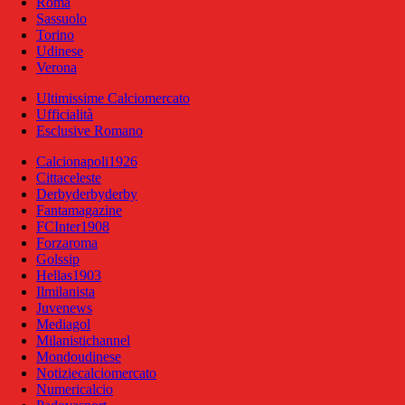
Roma
Sassuolo
Torino
Udinese
Verona
Ultimissime Calciomercato
Ufficialità
Esclusive Romano
Calcionapoli1926
Cittaceleste
Derbyderbyderby
Fantamagazine
FCInter1908
Forzaroma
Golssip
Hellas1903
Ilmilanista
Juvenews
Mediagol
Milanistichannel
Mondoudinese
Notiziecalciomercato
Numericalcio