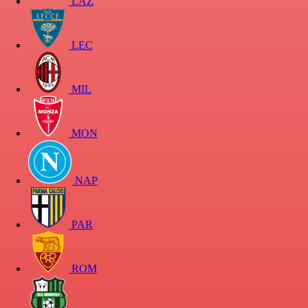
LAZ
LEC
MIL
MON
NAP
PAR
ROM