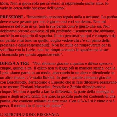
tifosi. Non si gioca solo per sé stessi, si rappresenta anche altro. Io
vado in cerca dello spessore dell’uomo”.
PRESSIONI
- “Innanzitutto nessuno regala nulla a nessuno. La partita
deve essere pesante per noi, è giusto così e ci sto dentro. Non mi
interessa del Pisa in sé, farà la sua partita com’è giusto che sia. Noi
dobbiamo cercare qualcosa di più profondo: i sentimenti che abbiamo,
anche in un rapporto di squadra. Il mio percorso sin qui è composto da
sei partite e mi baso su quello, voglio vedere chi c’è sul piano della
presenza e della responsabilità. Non ho nulla da rimproverare per la
sconfitta con la Lazio, non sto rimproverando la squadra ma la sto
chiamando per questo appuntamento”.
DIFESA A TRE
- “Noi abbiamo giocato a quattro e difeso spesso a
cinque, quindi a tre. Il calcio non si legge più in maniera statica, con la
Lazio siamo partiti in un modo, attaccando in un altro e difendendo in
un altro ancora: c’è molta fluidità. In queste partite abbiamo giocato
con Baschirotto, Terracciano e Luperto che in fase difensiva passavano
a tre mentre Floriani Mussolini, Pezzella e Zerbin difendevano a
cinque. Ma non è quello a fare la differenza, fa parte della strategia di
gara e degli aspetti tattici che sono la piccola parte dei contenuti di una
partita, che contiene miliardi di altre cose. Con il 5-3-2 si è vinto e si è
perso, il modulo in sé non vale niente”.
© RIPRODUZIONE RISERVATA