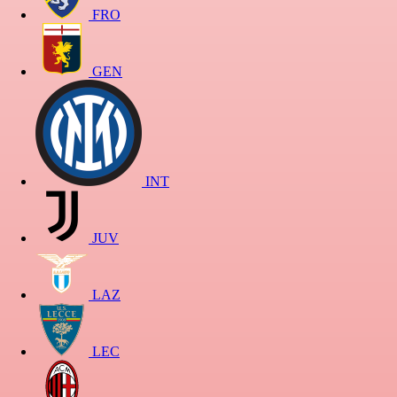
FRO
GEN
INT
JUV
LAZ
LEC