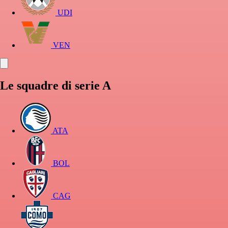
UDI
VEN
Le squadre di serie A
ATA
BOL
CAG