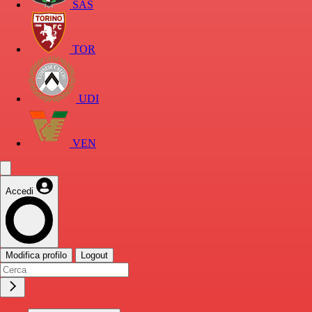
SAS
TOR
UDI
VEN
Accedi
Modifica profilo
Logout