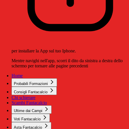
per installare la App sul tuo Iphone.
Mentre navighi nell'app, scorri il dito da sinistra a destra dello
schermo per tornare alle pagine precedenti
Home
Probabili Formazioni
Consigli Fantacalcio
Chi schierare
Scambi Fantacalcio
Ultime dai Campi
Voti Fantacalcio
Asta Fantacalcio