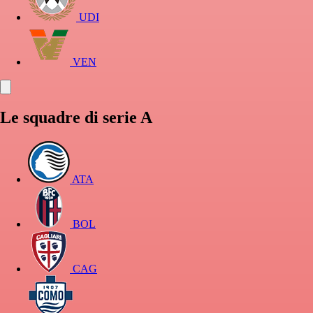
UDI
VEN
Le squadre di serie A
ATA
BOL
CAG