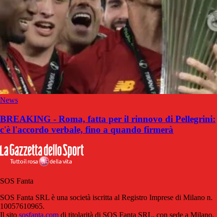
News
BREAKING - Roma, fatta per il rinnovo di Pellegrini:
c'è l'accordo verbale, fino a quando firmerà
SOS Fanta
SOS Fanta SRL è una società iscritta al Registro Imprese di Milano n.
10057610965.
Il sito
sosfanta.com
di titolarità di SOS Fanta SRL, con sede a Milano,