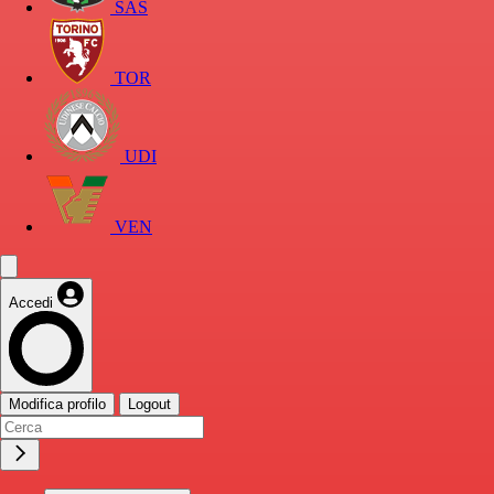
SAS
TOR
UDI
VEN
Accedi
Modifica profilo
Logout