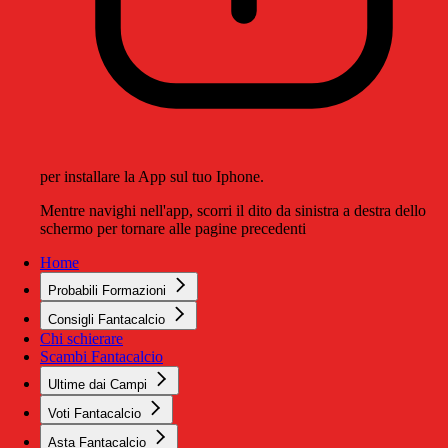
per installare la App sul tuo Iphone.
Mentre navighi nell'app, scorri il dito da sinistra a destra dello
schermo per tornare alle pagine precedenti
Home
Probabili Formazioni
Consigli Fantacalcio
Chi schierare
Scambi Fantacalcio
Ultime dai Campi
Voti Fantacalcio
Asta Fantacalcio