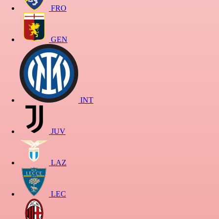
FRO
GEN
INT
JUV
LAZ
LEC