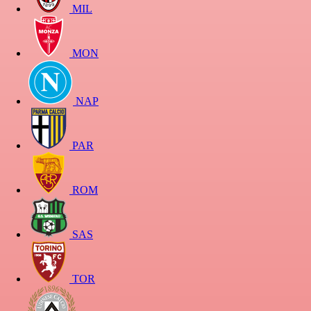
MIL
MON
NAP
PAR
ROM
SAS
TOR