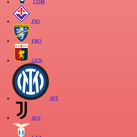
COM
FIO
FRO
GEN
INT
JUV