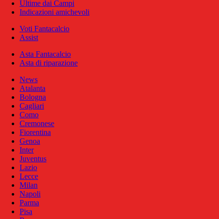
Ultime dai Campi
Indicazioni amichevoli
Voti Fantacalcio
Assist
Asta Fantacalcio
Asta di riparazione
News
Atalanta
Bologna
Cagliari
Como
Cremonese
Fiorentina
Genoa
Inter
Juventus
Lazio
Lecce
Milan
Napoli
Parma
Pisa