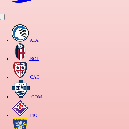
ATA
BOL
CAG
COM
FIO