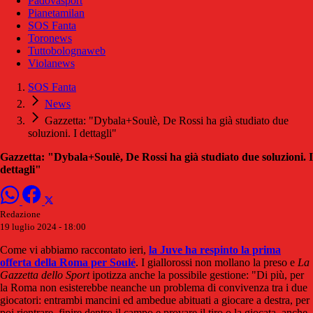
Padovasport
Pianetamilan
SOS Fanta
Toronews
Tuttobolognaweb
Violanews
SOS Fanta
News
Gazzetta: "Dybala+Soulè, De Rossi ha già studiato due
soluzioni. I dettagli"
Gazzetta: "Dybala+Soulè, De Rossi ha già studiato due soluzioni. I
dettagli"
Redazione
19 luglio 2024 - 18:00
Come vi abbiamo raccontato ieri,
la Juve ha respinto la prima
offerta della Roma per Soulé
. I giallorossi non mollano la preso e
La
Gazzetta dello Sport
ipotizza anche la possibile gestione: "Di più, per
la Roma non esisterebbe neanche un problema di convivenza tra i due
giocatori: entrambi mancini ed ambedue abituati a giocare a destra, per
poi rientrare, finire dentro il campo e provare il tiro o la giocata, anche