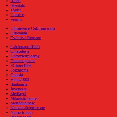
Roma
Sassuolo
Torino
Udinese
Verona
Ultimissime Calciomercato
Ufficialità
Esclusive Romano
Calcionapoli1926
Cittaceleste
Derbyderbyderby
Fantamagazine
FCInter1908
Forzaroma
Golssip
Hellas1903
Ilmilanista
Juvenews
Mediagol
Milanistichannel
Mondoudinese
Notiziecalciomercato
Numericalcio