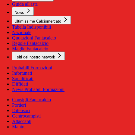
Guida all'asta
News
Ultimissime Calciomercato
Tabella Indisponibili
Nazionale
Quotazioni Fantacalcio
Regole Fantacalcio
Maglie Fantacalcio
I siti del nostro network
Probabili Formazioni
Infortunati
Squalificati
Diffidati
News Probabili Formazioni
Consigli Fantacalcio
Portieri
Difensori
Centrocampisti
Attaccanti
Mantra