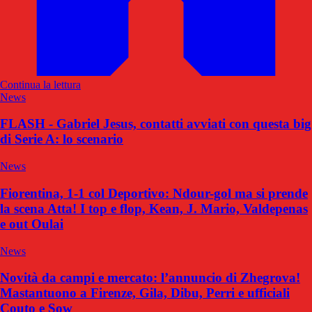
Continua la lettura
News
FLASH - Gabriel Jesus, contatti avviati con questa big
di Serie A: lo scenario
News
Fiorentina, 1-1 col Deportivo: Ndour-gol ma si prende
la scena Atta! I top e flop, Kean, J. Mario, Valdepenas
e out Oulai
News
Novità da campi e mercato: l’annuncio di Zhegrova!
Mastantuono a Firenze, Gila, Dibu, Perri e ufficiali
Couto e Sow