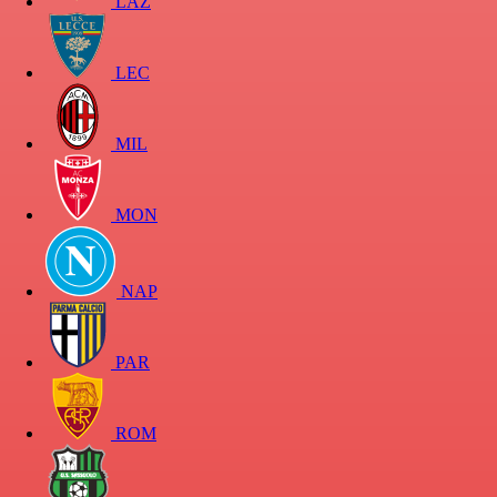
LAZ
LEC
MIL
MON
NAP
PAR
ROM