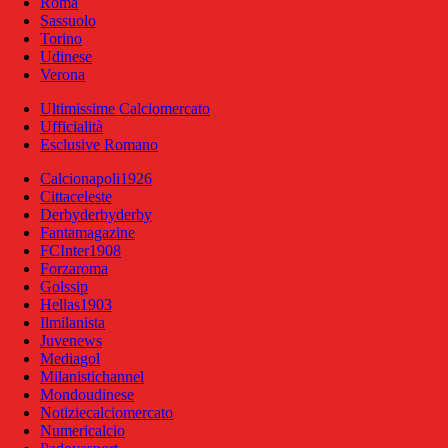
Roma
Sassuolo
Torino
Udinese
Verona
Ultimissime Calciomercato
Ufficialità
Esclusive Romano
Calcionapoli1926
Cittaceleste
Derbyderbyderby
Fantamagazine
FCInter1908
Forzaroma
Golssip
Hellas1903
Ilmilanista
Juvenews
Mediagol
Milanistichannel
Mondoudinese
Notiziecalciomercato
Numericalcio