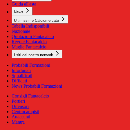
Guida all'asta
News
Ultimissime Calciomercato
Tabella Indisponibili
Nazionale
Quotazioni Fantacalcio
Regole Fantacalcio
Maglie Fantacalcio
I siti del nostro network
Probabili Formazioni
Infortunati
Squalificati
Diffidati
News Probabili Formazioni
Consigli Fantacalcio
Portieri
Difensori
Centrocampisti
Attaccanti
Mantra