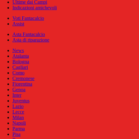
Ultime dai Campi
Indicazioni amichevoli
Voti Fantacalcio
Assist
Asta Fantacalcio
Asta di riparazione
News
Atalanta
Bologna
Cagliari
Como
Cremonese
Fiorentina
Genoa
Inter
Juventus
Lazio
Lecce
Milan
Napoli
Parma
Pisa