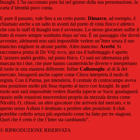
Inzaghi. L’ha raccontato pure lui nel giorno della sua presentazione, la
carta d’identità poco conta.
E pure il passato, vale fino a un certo punto.
Dimarco
, ad esempio, è
chiamato anche a un salto in avanti dal punto di vista fisico e atletico
che con lo staff di Inzaghi non è avvenuto. Lo stesso giocatore soffre il
fatto di essere sempre sostituito dopo un’ora. È un passaggio che dovrà
avvenire, altrimenti non sarà impossibile vedere un’Inter senza il suo
mancino migliore in alcune partite. Altro mancino:
Acerbi
. Si
raccontava prima di De Vrij: ecco, qui ora il ballottaggio è aperto.
L’azzurro andrà gestito, sul piano fisico. Ci sarà un’alternanza più
marcata tra i due, che pure hanno caratteristiche diverse e interpretano
il ruolo in una maniera differente. Infine
Calhanoglu
: al di là del
mercato, bisognerà anche capire come Chivu interpreta il ruolo di
regista. Con il Parma, per intendersi, il centrale di centrocampo aveva
una posizione molto più fissa rispetto al turco con Inzaghi. In quel
ruolo non sarà impossibile vedere Barella (specie se Sucic guadagnerà
spazio nelle rotazioni muovendosi proprio da mezzala destra come
Nicolò). O, chissà, un altro giocatore che arriverà dal mercato, e in
questo senso Asllani è destinato a perdere altre posizioni: il club
potrebbe cederlo senza più aspettarlo come ha fatto per tre stagioni.
Quel che è certo è che l’Inter sta cambiando".
© RIPRODUZIONE RISERVATA