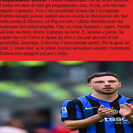
l’addio era stato di fatto già programmato, anzi, di più, solo rinviato
rispetto a gennaio. Non c’era possibilità alcuna che l’accoppiata
Frattesi-Inzaghi potesse andare ancora avanti, la discussione alla fine
della partita di Monaco col Psg era solo l’ultima dimostrazione del
malessere del centrocampista. Che ora vuole fermarsi e capire. Perché
all’Inter sta bene, dentro il gruppo sta bene. E, almeno a parole, ha
capito che con Chivu si riparte da zero e che può giocarsi le sue
possibilità. Insomma, il discorso è nuovamente aperto. Per la gioia del
club. L’estate dirà: se le prime (buone) sensazioni saranno confermate,
Frattesi non spingerà più per l’addio.