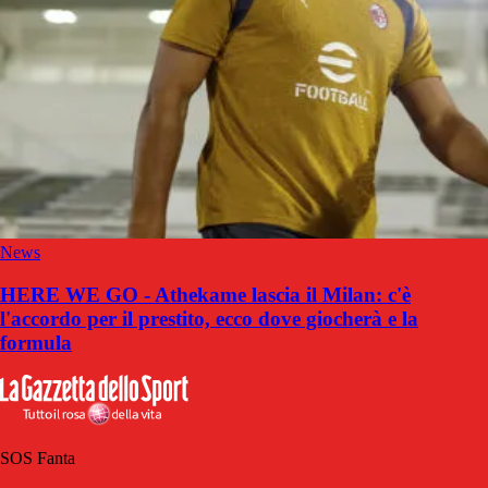
News
HERE WE GO - Athekame lascia il Milan: c'è
l'accordo per il prestito, ecco dove giocherà e la
formula
SOS Fanta