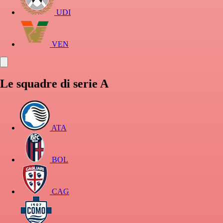
UDI
VEN
Le squadre di serie A
ATA
BOL
CAG