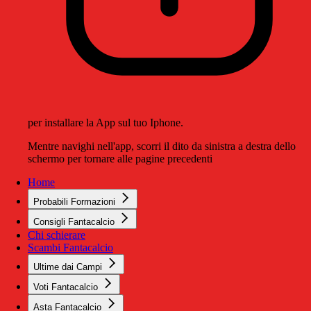
per installare la App sul tuo Iphone.
Mentre navighi nell'app, scorri il dito da sinistra a destra dello
schermo per tornare alle pagine precedenti
Home
Probabili Formazioni
Consigli Fantacalcio
Chi schierare
Scambi Fantacalcio
Ultime dai Campi
Voti Fantacalcio
Asta Fantacalcio