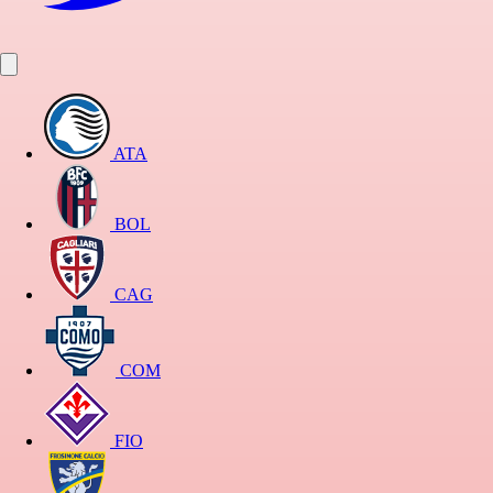
ATA
BOL
CAG
COM
FIO