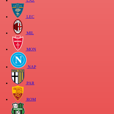
LAZ
LEC
MIL
MON
NAP
PAR
ROM