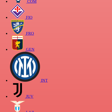
COM
FIO
FRO
GEN
INT
JUV