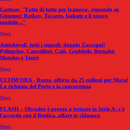
Gattuso: "Fatto di tutto per Ivanovic, rispondo su
Gimenez! Ratkov, Tavares, Isaksen e il nuovo
modulo..."
News
Amichevoli, tutti i segnali: doppio Zaccagni!
Pellegrino, Cancellieri, Calò, Geubbels, Bernabé,
Mandas e Touré
News
ULTIM'ORA - Roma, offerta da 25 milioni per Mora!
La richiesta del Porto e la concorrenza
News
FLASH – Obrador è pronto a tornare in Serie A: c'è
l'accordo con il Benfica, affare in chiusura
News