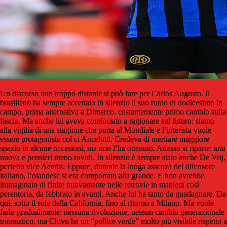
Un discorso non troppo distante si può fare per Carlos Augusto. Il
brasiliano ha sempre accettato in silenzio il suo ruolo di dodicesimo in
campo, prima alternativa a Dimarco, costantemente primo cambio sulla
fascia. Ma anche lui aveva cominciato a ragionare sul futuro: siamo
alla vigilia di una stagione che porta al Mondiale e l’interista vuole
essere protagonista col ct Ancelotti. Credeva di meritare maggiore
spazio in alcune occasioni, ma non l’ha ottenuto. Adesso si riparte: aria
nuova e pensieri meno ruvidi. In silenzio è sempre stato anche De Vrij,
perfetto vice Acerbi. Eppure, durante la lunga assenza del difensore
italiano, l’olandese si era comportato alla grande. E non avrebbe
immaginato di finire nuovamente nelle retrovie in maniera così
perentoria, da febbraio in avanti. Anche lui ha tanto da guadagnare. Da
qui, sotto il sole della California, fino al ritorno a Milano. Ma vuole
farlo gradualmente: nessuna rivoluzione, nessun cambio generazionale
traumatico, ma Chivu ha un “pollice verde” molto più visibile rispetto a