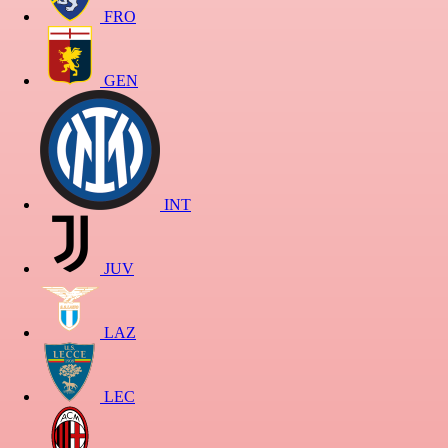
FRO
GEN
INT
JUV
LAZ
LEC