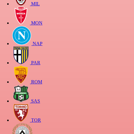
MIL
MON
NAP
PAR
ROM
SAS
TOR