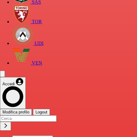
SAS
TOR
UDI
VEN
Accedi
Modifica profilo
Logout