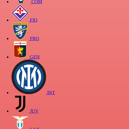
COM
FIO
FRO
GEN
INT
JUV