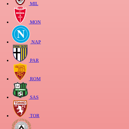
MIL
MON
NAP
PAR
ROM
SAS
TOR