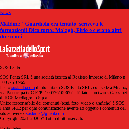
News
Maldini: "Guardiola era tentato, scriveva le
formazioni! Dico tutto: Malagò, Pirlo e c'erano altri
due nomi"
SOS Fanta
SOS Fanta SRL è una società iscritta al Registro Imprese di Milano n.
10057610965.
Il sito
sosfanta.com
di titolarità di SOS Fanta SRL, con sede a Milano,
via Paleocapa 6, C.F./PI 10057610965 è affiliato al network Gazzanet
di RCS Mediagroup S.p.a..
Unico responsabile dei contenuti (testi, foto, video e grafiche) è SOS
Fanta SRL; per ogni comunicazione avente ad oggetto i contenuti del
sito scrivere a
sosfanta@gmail.com
Copyright 2021-2026 © Tutti i diritti riservati.
Footer Menu