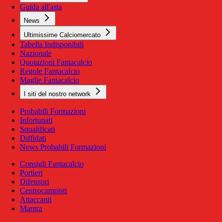
Guida all'asta
News
Ultimissime Calciomercato
Tabella Indisponibili
Nazionale
Quotazioni Fantacalcio
Regole Fantacalcio
Maglie Fantacalcio
I siti del nostro network
Probabili Formazioni
Infortunati
Squalificati
Diffidati
News Probabili Formazioni
Consigli Fantacalcio
Portieri
Difensori
Centrocampisti
Attaccanti
Mantra