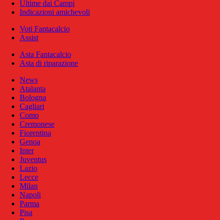
Ultime dai Campi
Indicazioni amichevoli
Voti Fantacalcio
Assist
Asta Fantacalcio
Asta di riparazione
News
Atalanta
Bologna
Cagliari
Como
Cremonese
Fiorentina
Genoa
Inter
Juventus
Lazio
Lecce
Milan
Napoli
Parma
Pisa