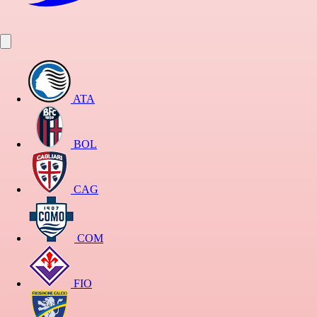
ATA
BOL
CAG
COM
FIO