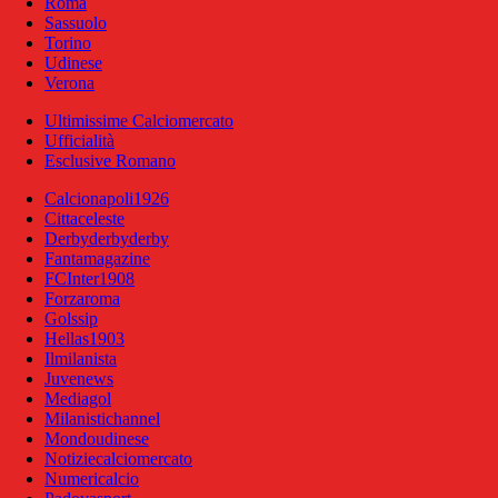
Roma
Sassuolo
Torino
Udinese
Verona
Ultimissime Calciomercato
Ufficialità
Esclusive Romano
Calcionapoli1926
Cittaceleste
Derbyderbyderby
Fantamagazine
FCInter1908
Forzaroma
Golssip
Hellas1903
Ilmilanista
Juvenews
Mediagol
Milanistichannel
Mondoudinese
Notiziecalciomercato
Numericalcio