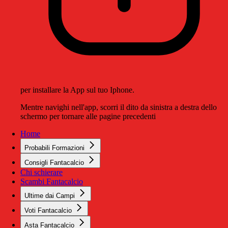
per installare la App sul tuo Iphone.
Mentre navighi nell'app, scorri il dito da sinistra a destra dello
schermo per tornare alle pagine precedenti
Home
Probabili Formazioni
Consigli Fantacalcio
Chi schierare
Scambi Fantacalcio
Ultime dai Campi
Voti Fantacalcio
Asta Fantacalcio