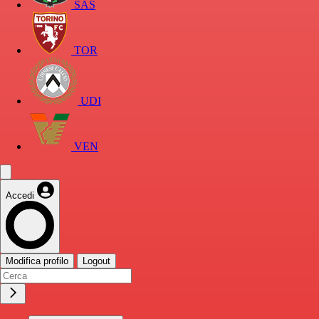
SAS
TOR
UDI
VEN
Accedi
Modifica profilo
Logout