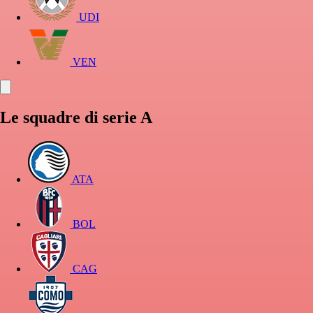
UDI
VEN
Le squadre di serie A
ATA
BOL
CAG