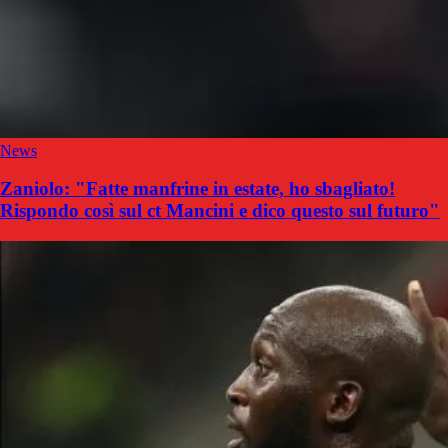
News
Zaniolo: "Fatte manfrine in estate, ho sbagliato!
Rispondo così sul ct Mancini e dico questo sul futuro"