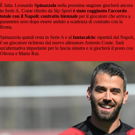
È fatta: Leonardo
Spinazzola
nella prossima stagione giocherà ancora
in Serie A. Come riferito da
Sky Sport
è stato raggiunto l'accordo
totale con il Napoli:
contratto biennale
per il giocatore che arriva a
parametro zero dopo essere andato a scadenza di contratto con la
Roma.
Spinazzola quindi resta in Serie A e al
fantacalcio
: ripartirà dal Napoli,
è un giocatore richiesto dal nuovo allenatore Antonio Conte. Sarà
un'alternativa importante per la fascia sinistra e si giocherà il posto con
Olivera e Mario Rui.