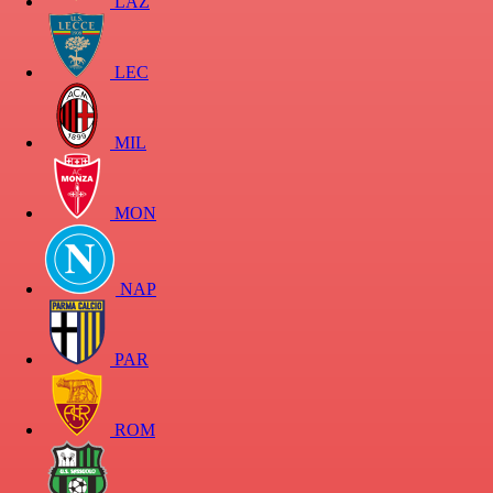
LAZ
LEC
MIL
MON
NAP
PAR
ROM