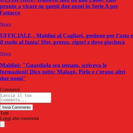
pronto a virare su questi due nomi in Serie A per
l'attacco
News
UFFICIALE - Maldini al Cagliari, gestione per l’asta e
il ruolo al fanta! Slot, prezzo, rigori e dove giocherà
News
Maldini: "Guardiola era tentato, scriveva le
formazioni! Dico tutto: Malagò, Pirlo e c'erano altri
due nomi"
Commenti
Invia Commento
Tutti
Leggi altri commenti