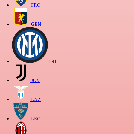
FRO
GEN
INT
JUV
LAZ
LEC