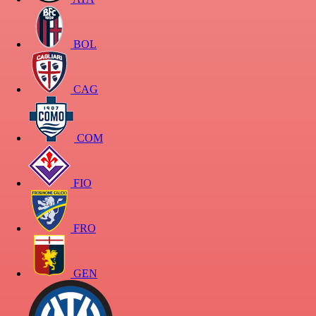
BOL
CAG
COM
FIO
FRO
GEN