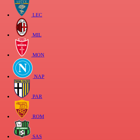
LEC
MIL
MON
NAP
PAR
ROM
SAS