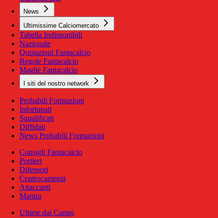
News
Ultimissime Calciomercato
Tabella Indisponibili
Nazionale
Quotazioni Fantacalcio
Regole Fantacalcio
Maglie Fantacalcio
I siti del nostro network
Probabili Formazioni
Infortunati
Squalificati
Diffidati
News Probabili Formazioni
Consigli Fantacalcio
Portieri
Difensori
Centrocampisti
Attaccanti
Mantra
Ultime dai Campi