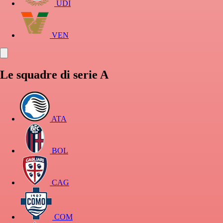
UDI
VEN
Le squadre di serie A
ATA
BOL
CAG
COM