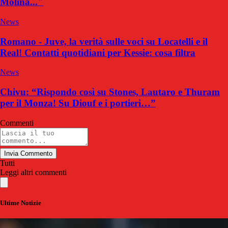
Molina..."
News
Romano - Juve, la verità sulle voci su Locatelli e il
Real! Contatti quotidiani per Kessie: cosa filtra
News
Chivu: “Rispondo così su Stones, Lautaro e Thuram
per il Monza! Su Diouf e i portieri…”
Commenti
Invia Commento
Tutti
Leggi altri commenti
Ultime Notizie