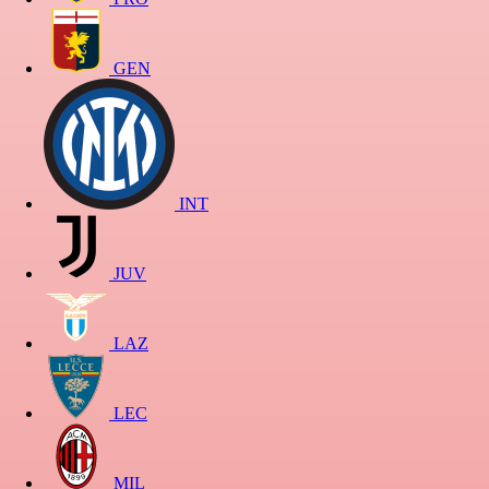
GEN
INT
JUV
LAZ
LEC
MIL