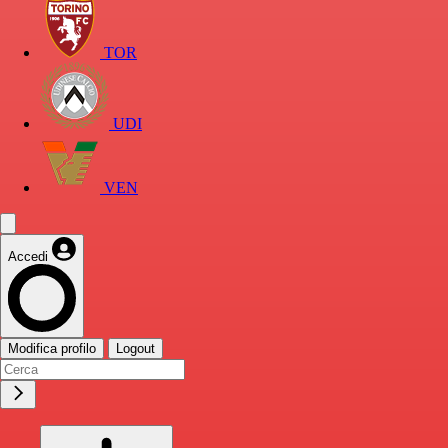
TOR
UDI
VEN
Accedi
Modifica profilo
Logout