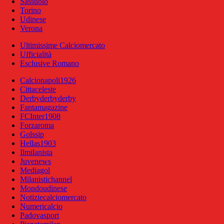
Sassuolo
Torino
Udinese
Verona
Ultimissime Calciomercato
Ufficialità
Esclusive Romano
Calcionapoli1926
Cittaceleste
Derbyderbyderby
Fantamagazine
FCInter1908
Forzaroma
Golssip
Hellas1903
Ilmilanista
Juvenews
Mediagol
Milanistichannel
Mondoudinese
Notiziecalciomercato
Numericalcio
Padovasport