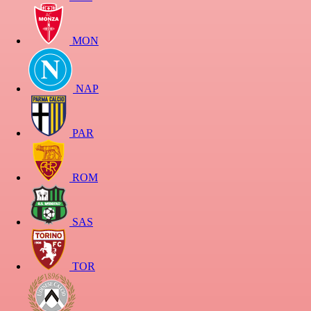
MON
NAP
PAR
ROM
SAS
TOR