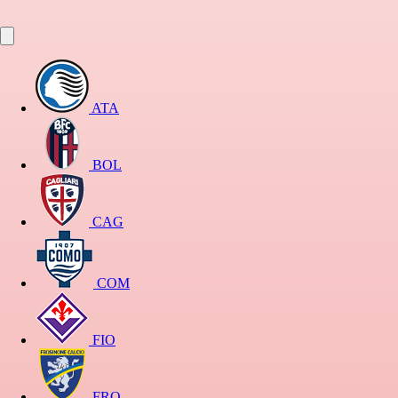
ATA
BOL
CAG
COM
FIO
FRO