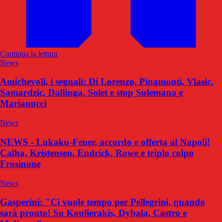
Continua la lettura
News
Amichevoli, i segnali: Di Lorenzo, Pinamonti, Vlasic,
Samardzic, Dallinga, Solet e stop Sulemana e
Marianucci
News
NEWS - Lukaku-Fener, accordo e offerta al Napoli!
Calha, Kristensen, Endrick, Rowe e triplo colpo
Frosinone
News
Gasperini: "Ci vuole tempo per Pellegrini, quando
sarà pronto! Su Koulierakis, Dybala, Castro e