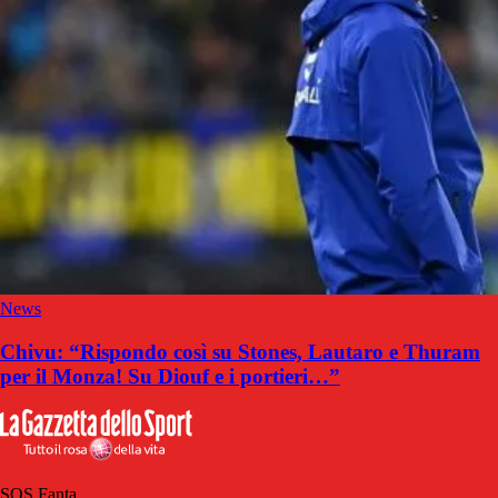
News
Chivu: “Rispondo così su Stones, Lautaro e Thuram
per il Monza! Su Diouf e i portieri…”
SOS Fanta