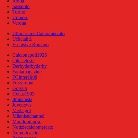
Roma
Sassuolo
Torino
Udinese
Verona
Ultimissime Calciomercato
Ufficialità
Esclusive Romano
Calcionapoli1926
Cittaceleste
Derbyderbyderby
Fantamagazine
FCInter1908
Forzaroma
Golssip
Hellas1903
Ilmilanista
Juvenews
Mediagol
Milanistichannel
Mondoudinese
Notiziecalciomercato
Numericalcio