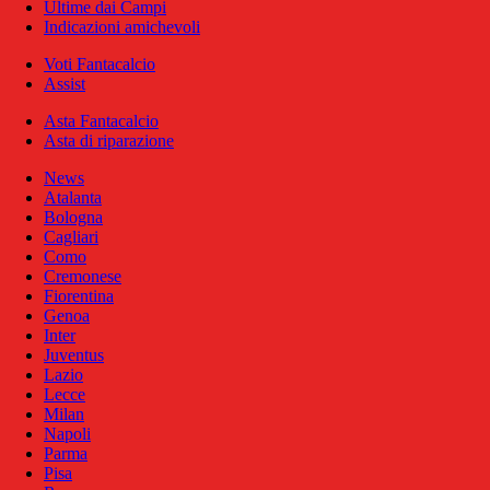
Ultime dai Campi
Indicazioni amichevoli
Voti Fantacalcio
Assist
Asta Fantacalcio
Asta di riparazione
News
Atalanta
Bologna
Cagliari
Como
Cremonese
Fiorentina
Genoa
Inter
Juventus
Lazio
Lecce
Milan
Napoli
Parma
Pisa