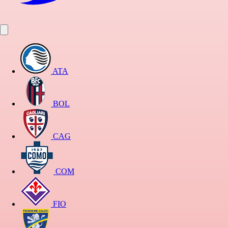
ATA
BOL
CAG
COM
FIO