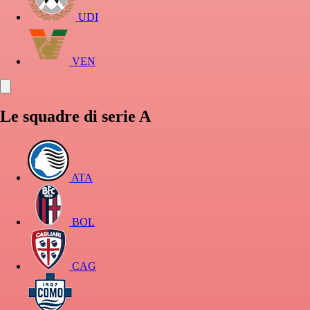
UDI
VEN
Le squadre di serie A
ATA
BOL
CAG