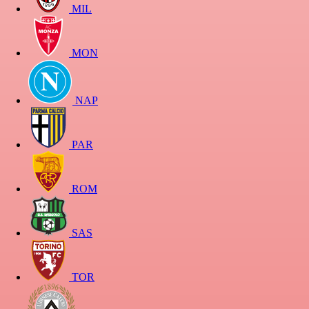
MIL
MON
NAP
PAR
ROM
SAS
TOR