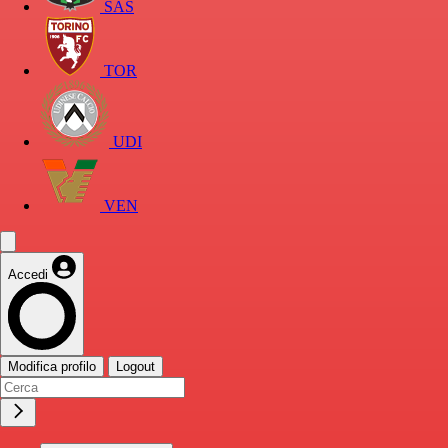
SAS
TOR
UDI
VEN
Accedi
Modifica profilo
Logout