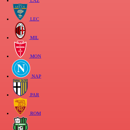
LAZ
LEC
MIL
MON
NAP
PAR
ROM