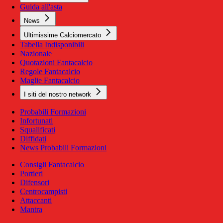
Guida all'asta
News
Ultimissime Calciomercato
Tabella Indisponibili
Nazionale
Quotazioni Fantacalcio
Regole Fantacalcio
Maglie Fantacalcio
I siti del nostro network
Probabili Formazioni
Infortunati
Squalificati
Diffidati
News Probabili Formazioni
Consigli Fantacalcio
Portieri
Difensori
Centrocampisti
Attaccanti
Mantra