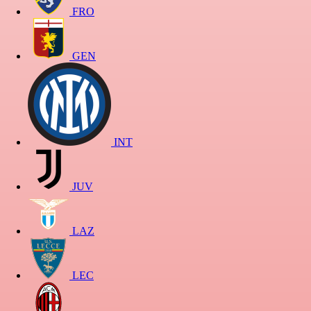
FRO
GEN
INT
JUV
LAZ
LEC