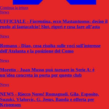
Continua la lettura
News
UFFICIALE - Fiorentina, ecco Mastantuono: deciso il
ruolo al fantacalcio! Slot, rigori e cosa fare all’asta
News
Romano - Diao, cosa risulta sulle voci sull'interesse
dell'Atalanta e la posizione del Como
News
Moretto - Juan Musso può tornare in Serie A: è
un'idea concreta in porta per questo club
News
NEWS - Riecco Neres! Romagnoli, Gila, Esposito,
Suzuki, Vlahovic, G. Jesus, Banda e offerta per
Kristensen