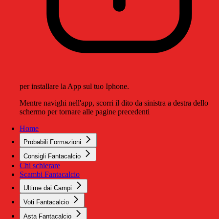
per installare la App sul tuo Iphone.
Mentre navighi nell'app, scorri il dito da sinistra a destra dello
schermo per tornare alle pagine precedenti
Home
Probabili Formazioni
Consigli Fantacalcio
Chi schierare
Scambi Fantacalcio
Ultime dai Campi
Voti Fantacalcio
Asta Fantacalcio