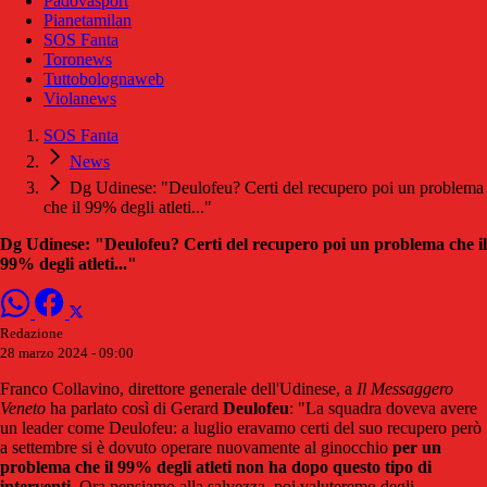
Padovasport
Pianetamilan
SOS Fanta
Toronews
Tuttobolognaweb
Violanews
SOS Fanta
News
Dg Udinese: "Deulofeu? Certi del recupero poi un problema
che il 99% degli atleti..."
Dg Udinese: "Deulofeu? Certi del recupero poi un problema che il
99% degli atleti..."
Redazione
28 marzo 2024 - 09:00
Franco Collavino, direttore generale dell'Udinese, a
Il Messaggero
Veneto
ha parlato così di Gerard
Deulofeu
: "La squadra doveva avere
un leader come Deulofeu: a luglio eravamo certi del suo recupero però
a settembre si è dovuto operare nuovamente al ginocchio
per un
problema che il 99% degli atleti non ha dopo questo tipo di
interventi
. Ora pensiamo alla salvezza, poi valuteremo degli