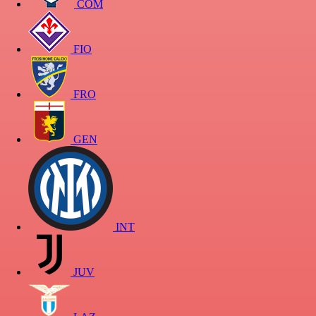
COM
FIO
FRO
GEN
INT
JUV