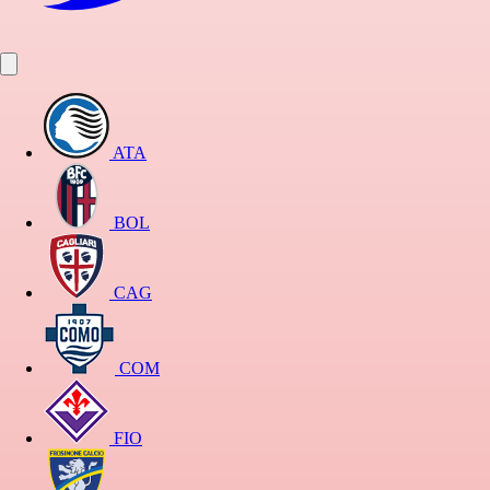
ATA
BOL
CAG
COM
FIO