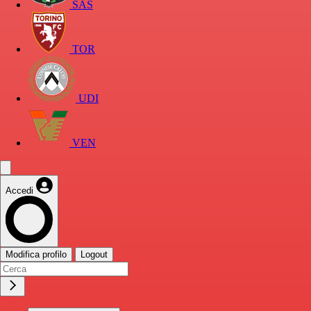
SAS
TOR
UDI
VEN
Accedi
Modifica profilo
Logout