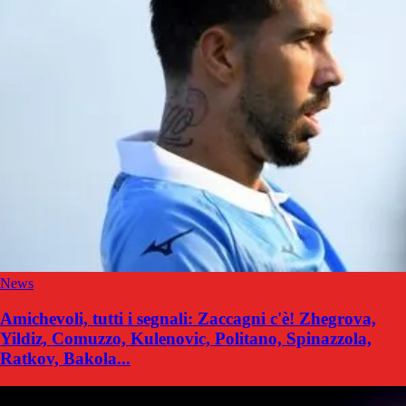
News
Amichevoli, tutti i segnali: Zaccagni c'è! Zhegrova,
Yildiz, Comuzzo, Kulenovic, Politano, Spinazzola,
Ratkov, Bakola...