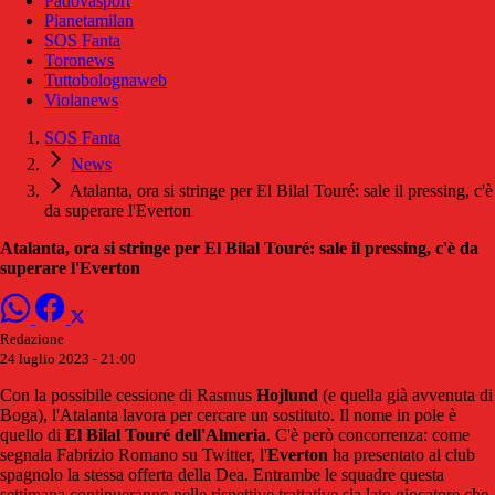
Padovasport
Pianetamilan
SOS Fanta
Toronews
Tuttobolognaweb
Violanews
SOS Fanta
News
Atalanta, ora si stringe per El Bilal Touré: sale il pressing, c'è
da superare l'Everton
Atalanta, ora si stringe per El Bilal Touré: sale il pressing, c'è da
superare l'Everton
Redazione
24 luglio 2023 - 21:00
Con la possibile cessione di Rasmus
Hojlund
(e quella già avvenuta di
Boga), l'Atalanta lavora per cercare un sostituto. Il nome in pole è
quello di
El Bilal Touré dell'Almeria
. C'è però concorrenza: come
segnala Fabrizio Romano su Twitter, l'
Everton
ha presentato al club
spagnolo la stessa offerta della Dea. Entrambe le squadre questa
settimana continueranno nelle rispettive trattative sia lato giocatore che