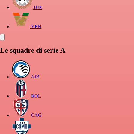
UDI
VEN
Le squadre di serie A
ATA
BOL
CAG