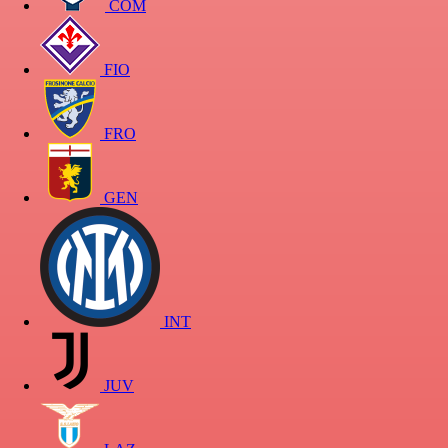
COM
FIO
FRO
GEN
INT
JUV