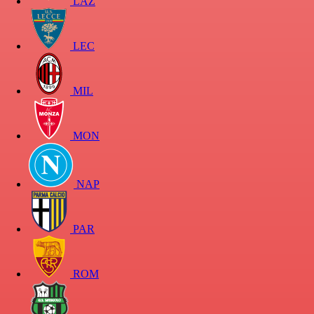
LAZ
LEC
MIL
MON
NAP
PAR
ROM