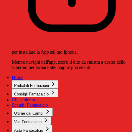
per installare la App sul tuo Iphone.
Mentre navighi nell'app, scorri il dito da sinistra a destra dello
schermo per tornare alle pagine precedenti
Home
Probabili Formazioni
Consigli Fantacalcio
Chi schierare
Scambi Fantacalcio
Ultime dai Campi
Voti Fantacalcio
Asta Fantacalcio