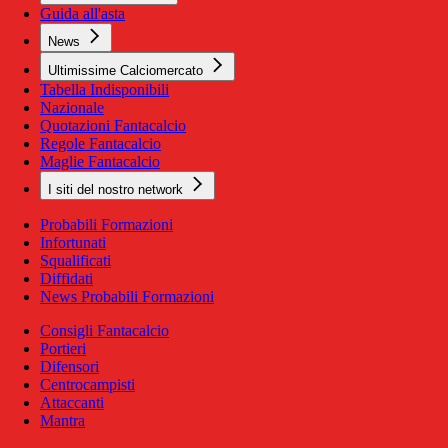
Guida all'asta
News
Ultimissime Calciomercato
Tabella Indisponibili
Nazionale
Quotazioni Fantacalcio
Regole Fantacalcio
Maglie Fantacalcio
I siti del nostro network
Probabili Formazioni
Infortunati
Squalificati
Diffidati
News Probabili Formazioni
Consigli Fantacalcio
Portieri
Difensori
Centrocampisti
Attaccanti
Mantra