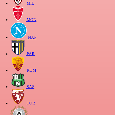
MIL
MON
NAP
PAR
ROM
SAS
TOR