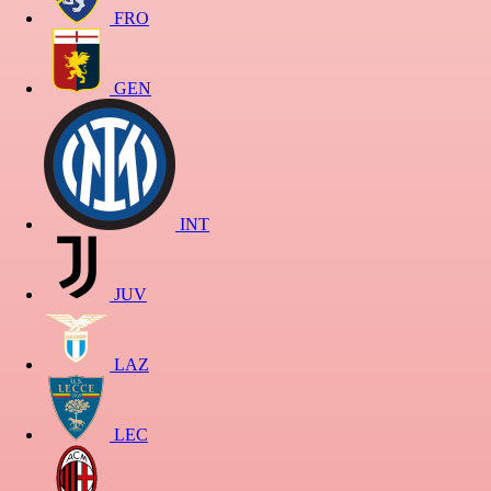
FRO
GEN
INT
JUV
LAZ
LEC