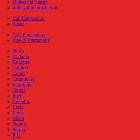
Ultime dai Campi
Indicazioni amichevoli
Voti Fantacalcio
Assist
Asta Fantacalcio
Asta di riparazione
News
Atalanta
Bologna
Cagliari
Como
Cremonese
Fiorentina
Genoa
Inter
Juventus
Lazio
Lecce
Milan
Napoli
Parma
Pisa