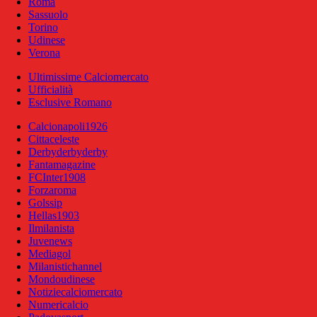
Roma
Sassuolo
Torino
Udinese
Verona
Ultimissime Calciomercato
Ufficialità
Esclusive Romano
Calcionapoli1926
Cittaceleste
Derbyderbyderby
Fantamagazine
FCInter1908
Forzaroma
Golssip
Hellas1903
Ilmilanista
Juvenews
Mediagol
Milanistichannel
Mondoudinese
Notiziecalciomercato
Numericalcio