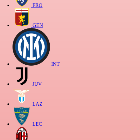
FRO
GEN
INT
JUV
LAZ
LEC