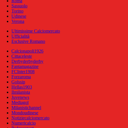
Roma
Sassuolo
Torino
Udinese
Verona
Ultimissime Calciomercato
Ufficialità
Esclusive Romano
Calcionapoli1926
Cittaceleste
Derbyderbyderby
Fantamagazine
FCInter1908
Forzaroma
Golssip
Hellas1903
Ilmilanista
Juvenews
Mediagol
Milanistichannel
Mondoudinese
Notiziecalciomercato
Numericalcio