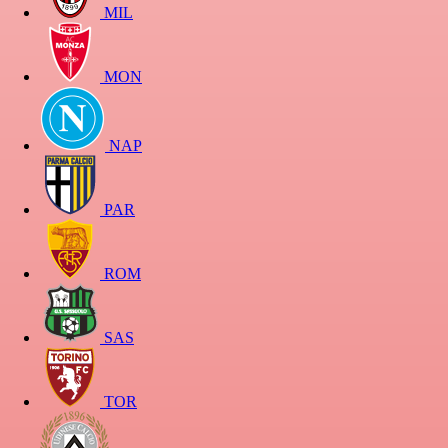
MIL
MON
NAP
PAR
ROM
SAS
TOR