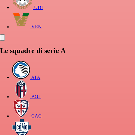
UDI
VEN
Le squadre di serie A
ATA
BOL
CAG