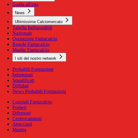
Guida all'asta
News
Ultimissime Calciomercato
Tabella Indisponibili
Nazionale
Quotazioni Fantacalcio
Regole Fantacalcio
Maglie Fantacalcio
I siti del nostro network
Probabili Formazioni
Infortunati
Squalificati
Diffidati
News Probabili Formazioni
Consigli Fantacalcio
Portieri
Difensori
Centrocampisti
Attaccanti
Mantra