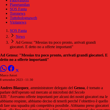
Padovasport
Pianetamilan
SOS Fanta
Toronews
Tuttobolognaweb
Violanews
SOS Fanta
News
Ad Genoa: "Messias tra poco pronto, arrivati grandi
giocatori. E detto no a offerte importanti"
Ad Genoa: "Messias tra poco pronto, arrivati grandi giocatori. E
detto no a offerte importanti"
Marco Astori
8 settembre 2023 - 11:30
Andres Blazquez
, amministratore delegato del
Genoa
, è tornato a
parlare dell'operato sul mercato ai microfoni del
Secolo
XIX
: "Avevamo offerte importanti per alcuni dei nostri giocatori ma le
abbiamo respinte, abbiamo deciso di tenerli perché l’obiettivo è quello
di fare una squadra più competitiva possibile. Abbiamo preso giocatori
forti, alla fine non siamo riusciti a fare alcuni investimenti che avevamo