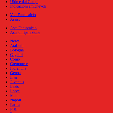
Ultime dai Campi
Indicazioni amichevoli
Voti Fantacalcio
Assist
Asta Fantacalcio
Asta di riparazione
News
Atalanta
Bologna
Cagliari
Como
Cremonese
Fiorentina
Genoa
Inter
Juventus
Lazio
Lecce
Milan
Napoli
Parma
Pisa