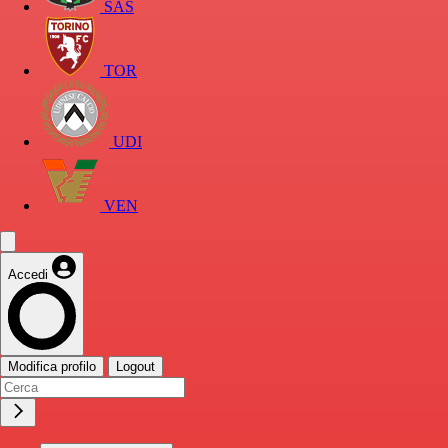
SAS
TOR
UDI
VEN
Accedi
Modifica profilo
Logout