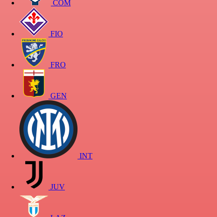
COM
FIO
FRO
GEN
INT
JUV