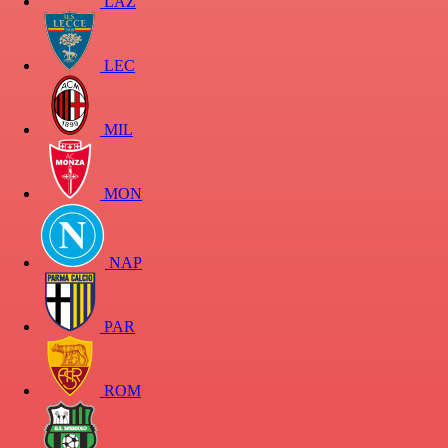
LAZ
LEC
MIL
MON
NAP
PAR
ROM