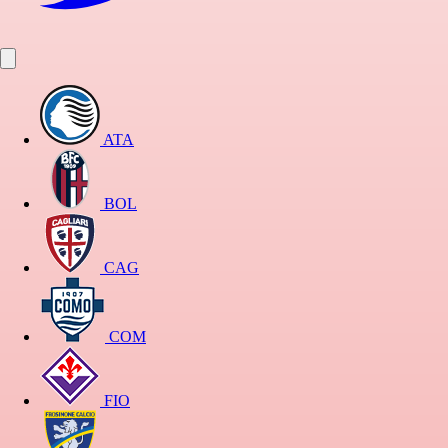
ATA
BOL
CAG
COM
FIO