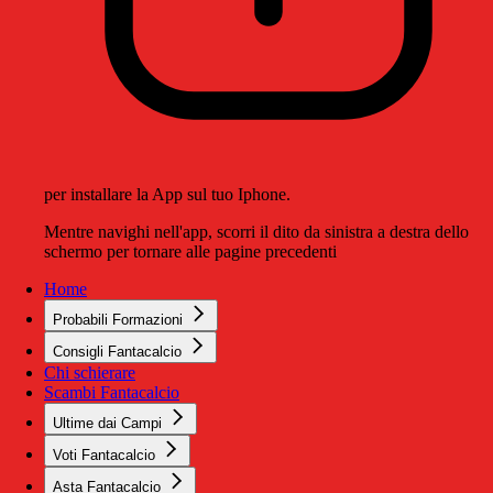
per installare la App sul tuo Iphone.
Mentre navighi nell'app, scorri il dito da sinistra a destra dello
schermo per tornare alle pagine precedenti
Home
Probabili Formazioni
Consigli Fantacalcio
Chi schierare
Scambi Fantacalcio
Ultime dai Campi
Voti Fantacalcio
Asta Fantacalcio