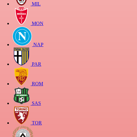
MIL
MON
NAP
PAR
ROM
SAS
TOR