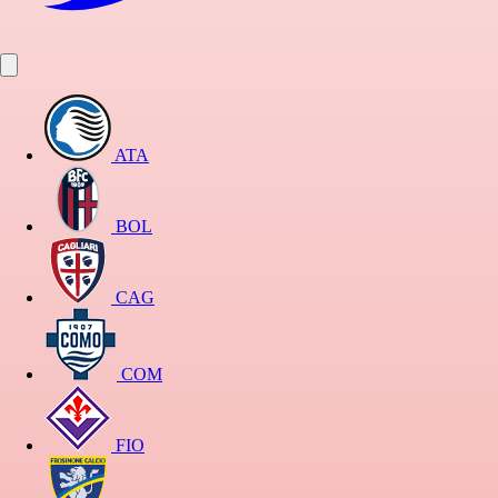
ATA
BOL
CAG
COM
FIO