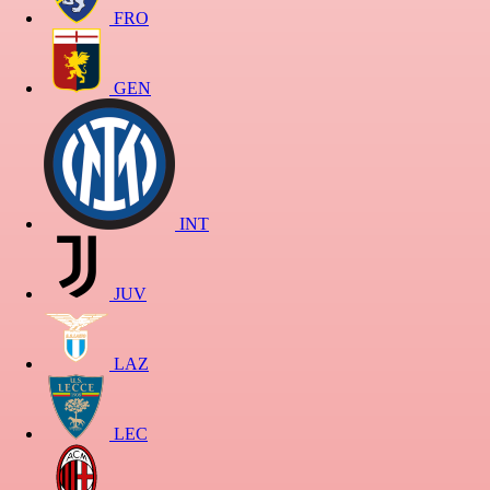
FRO
GEN
INT
JUV
LAZ
LEC