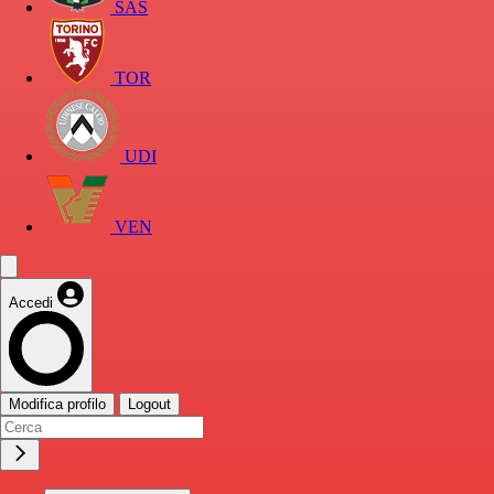
SAS
TOR
UDI
VEN
Accedi
Modifica profilo
Logout