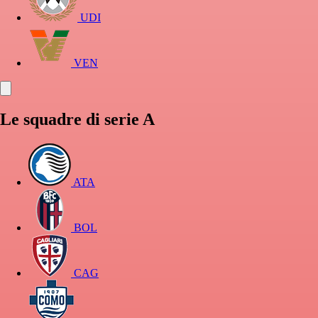
UDI
VEN
Le squadre di serie A
ATA
BOL
CAG