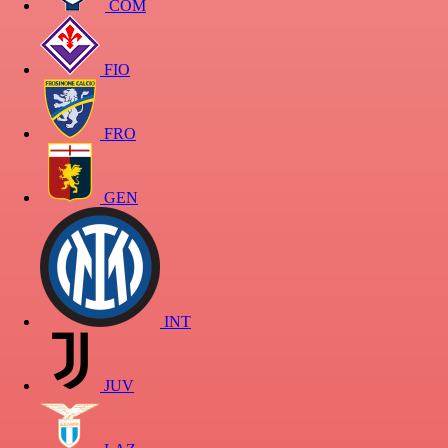
COM
FIO
FRO
GEN
INT
JUV