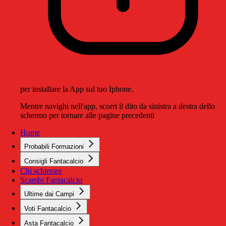
per installare la App sul tuo Iphone.
Mentre navighi nell'app, scorri il dito da sinistra a destra dello
schermo per tornare alle pagine precedenti
Home
Probabili Formazioni
Consigli Fantacalcio
Chi schierare
Scambi Fantacalcio
Ultime dai Campi
Voti Fantacalcio
Asta Fantacalcio