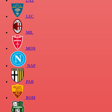
LAZ
LEC
MIL
MON
NAP
PAR
ROM