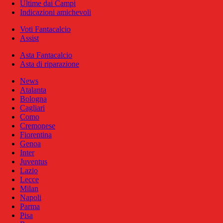
Ultime dai Campi
Indicazioni amichevoli
Voti Fantacalcio
Assist
Asta Fantacalcio
Asta di riparazione
News
Atalanta
Bologna
Cagliari
Como
Cremonese
Fiorentina
Genoa
Inter
Juventus
Lazio
Lecce
Milan
Napoli
Parma
Pisa