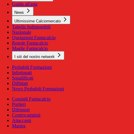
Guida all'asta
News
Ultimissime Calciomercato
Tabella Indisponibili
Nazionale
Quotazioni Fantacalcio
Regole Fantacalcio
Maglie Fantacalcio
I siti del nostro network
Probabili Formazioni
Infortunati
Squalificati
Diffidati
News Probabili Formazioni
Consigli Fantacalcio
Portieri
Difensori
Centrocampisti
Attaccanti
Mantra