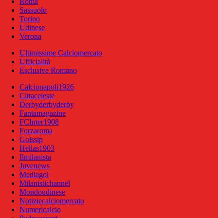
Roma
Sassuolo
Torino
Udinese
Verona
Ultimissime Calciomercato
Ufficialità
Esclusive Romano
Calcionapoli1926
Cittaceleste
Derbyderbyderby
Fantamagazine
FCInter1908
Forzaroma
Golssip
Hellas1903
Ilmilanista
Juvenews
Mediagol
Milanistichannel
Mondoudinese
Notiziecalciomercato
Numericalcio