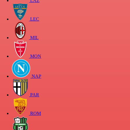
LAZ
LEC
MIL
MON
NAP
PAR
ROM