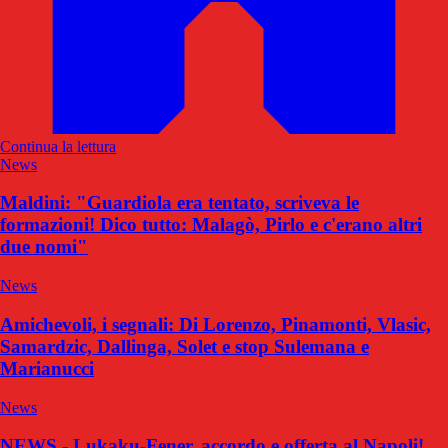
Continua la lettura
News
Maldini: "Guardiola era tentato, scriveva le
formazioni! Dico tutto: Malagò, Pirlo e c'erano altri
due nomi"
News
Amichevoli, i segnali: Di Lorenzo, Pinamonti, Vlasic,
Samardzic, Dallinga, Solet e stop Sulemana e
Marianucci
News
NEWS - Lukaku-Fener, accordo e offerta al Napoli!