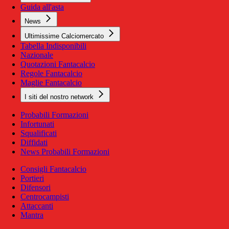
Guida all'asta
News
Ultimissime Calciomercato
Tabella Indisponibili
Nazionale
Quotazioni Fantacalcio
Regole Fantacalcio
Maglie Fantacalcio
I siti del nostro network
Probabili Formazioni
Infortunati
Squalificati
Diffidati
News Probabili Formazioni
Consigli Fantacalcio
Portieri
Difensori
Centrocampisti
Attaccanti
Mantra