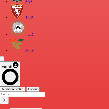
SAS
TOR
UDI
VEN
Accedi
Modifica profilo
Logout