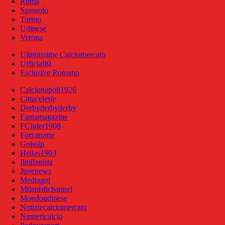
Roma
Sassuolo
Torino
Udinese
Verona
Ultimissime Calciomercato
Ufficialità
Esclusive Romano
Calcionapoli1926
Cittaceleste
Derbyderbyderby
Fantamagazine
FCInter1908
Forzaroma
Golssip
Hellas1903
Ilmilanista
Juvenews
Mediagol
Milanistichannel
Mondoudinese
Notiziecalciomercato
Numericalcio