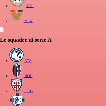
UDI
VEN
Le squadre di serie A
ATA
BOL
CAG