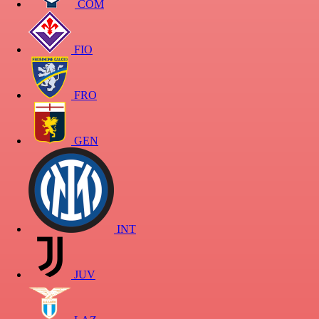
COM
FIO
FRO
GEN
INT
JUV