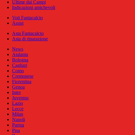
Ultime dai Campi
Indicazioni amichevoli
Voti Fantacalcio
Assist
Asta Fantacalcio
Asta di riparazione
News
Atalanta
Bologna
Cagliari
Como
Cremonese
Fiorentina
Genoa
Inter
Juventus
Lazio
Lecce
Milan
Napoli
Parma
Pisa