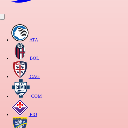
ATA
BOL
CAG
COM
FIO