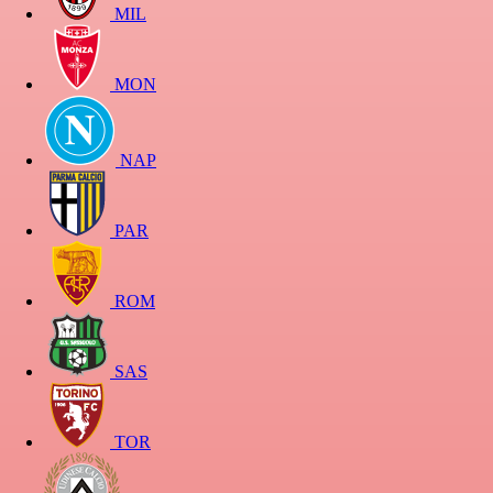
MIL
MON
NAP
PAR
ROM
SAS
TOR