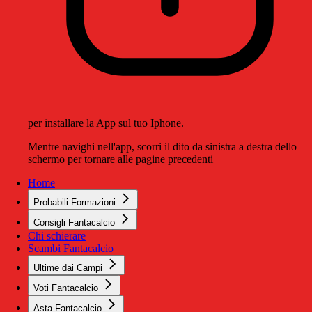
per installare la App sul tuo Iphone.
Mentre navighi nell'app, scorri il dito da sinistra a destra dello
schermo per tornare alle pagine precedenti
Home
Probabili Formazioni
Consigli Fantacalcio
Chi schierare
Scambi Fantacalcio
Ultime dai Campi
Voti Fantacalcio
Asta Fantacalcio