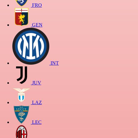
FRO
GEN
INT
JUV
LAZ
LEC