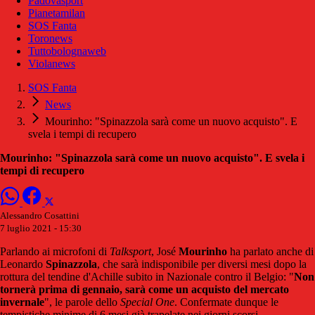
Padovasport
Pianetamilan
SOS Fanta
Toronews
Tuttobolognaweb
Violanews
SOS Fanta
News
Mourinho: "Spinazzola sarà come un nuovo acquisto". E
svela i tempi di recupero
Mourinho: "Spinazzola sarà come un nuovo acquisto". E svela i
tempi di recupero
Alessandro Cosattini
7 luglio 2021 - 15:30
Parlando ai microfoni di
Talksport
, José
Mourinho
ha parlato anche di
Leonardo
Spinazzola
, che sarà indisponibile per diversi mesi dopo la
rottura del tendine d'Achille subito in Nazionale contro il Belgio: "
Non
tornerà prima di gennaio, sarà come un acquisto del mercato
invernale
", le parole dello
Special One
. Confermate dunque le
tempistiche minime di 6 mesi già trapelate nei giorni scorsi.