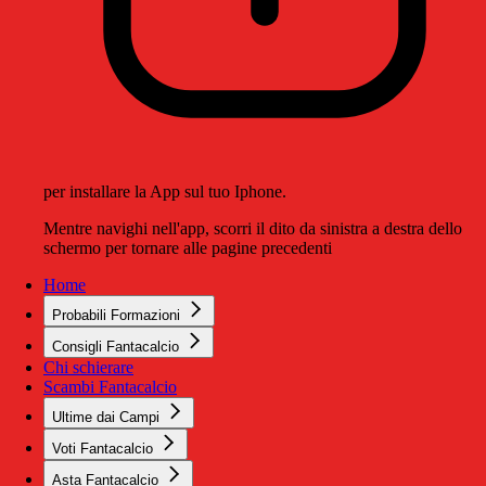
per installare la App sul tuo Iphone.
Mentre navighi nell'app, scorri il dito da sinistra a destra dello
schermo per tornare alle pagine precedenti
Home
Probabili Formazioni
Consigli Fantacalcio
Chi schierare
Scambi Fantacalcio
Ultime dai Campi
Voti Fantacalcio
Asta Fantacalcio