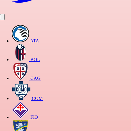
ATA
BOL
CAG
COM
FIO