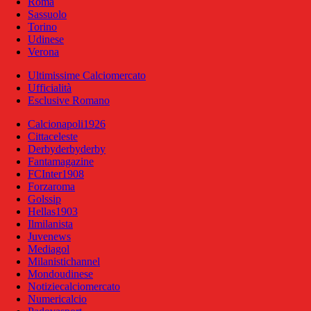
Roma
Sassuolo
Torino
Udinese
Verona
Ultimissime Calciomercato
Ufficialità
Esclusive Romano
Calcionapoli1926
Cittaceleste
Derbyderbyderby
Fantamagazine
FCInter1908
Forzaroma
Golssip
Hellas1903
Ilmilanista
Juvenews
Mediagol
Milanistichannel
Mondoudinese
Notiziecalciomercato
Numericalcio