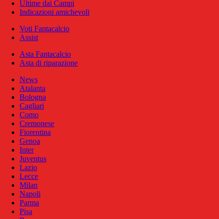
Ultime dai Campi
Indicazioni amichevoli
Voti Fantacalcio
Assist
Asta Fantacalcio
Asta di riparazione
News
Atalanta
Bologna
Cagliari
Como
Cremonese
Fiorentina
Genoa
Inter
Juventus
Lazio
Lecce
Milan
Napoli
Parma
Pisa