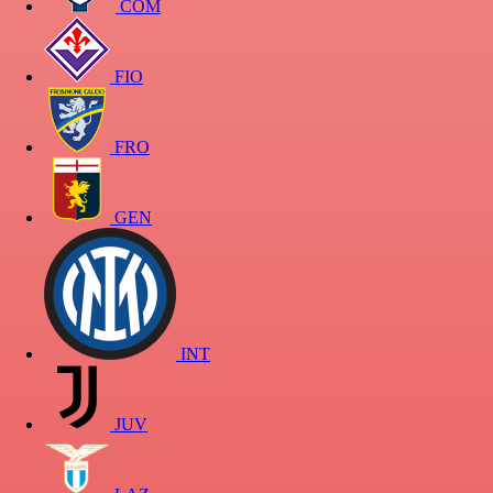
COM
FIO
FRO
GEN
INT
JUV