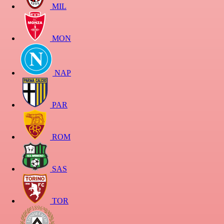
MIL
MON
NAP
PAR
ROM
SAS
TOR