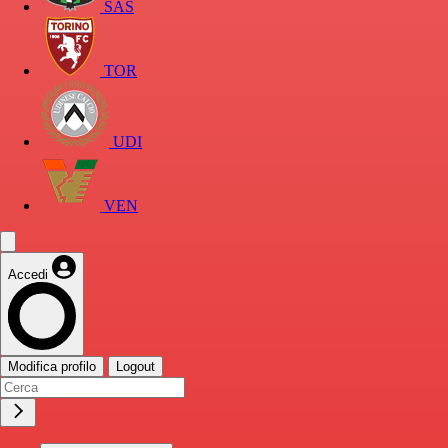
SAS
TOR
UDI
VEN
Accedi
Modifica profilo
Logout