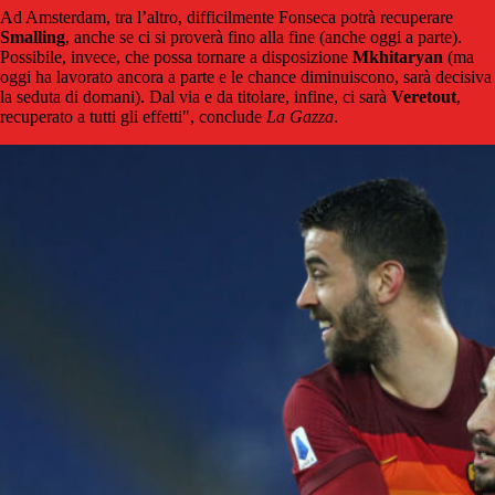
Ad Amsterdam, tra l’altro, difficilmente Fonseca potrà recuperare
Smalling
, anche se ci si proverà fino alla fine (anche oggi a parte).
Possibile, invece, che possa tornare a disposizione
Mkhitaryan
(ma
oggi ha lavorato ancora a parte e le chance diminuiscono, sarà decisiva
la seduta di domani). Dal via e da titolare, infine, ci sarà
Veretout
,
recuperato a tutti gli effetti", conclude
La Gazza
.