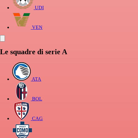
UDI
VEN
Le squadre di serie A
ATA
BOL
CAG