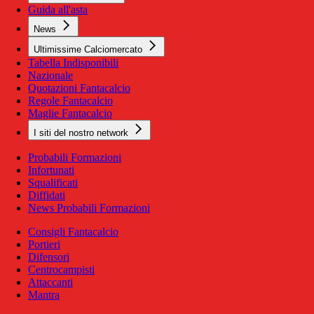
Guida all'asta
News
Ultimissime Calciomercato
Tabella Indisponibili
Nazionale
Quotazioni Fantacalcio
Regole Fantacalcio
Maglie Fantacalcio
I siti del nostro network
Probabili Formazioni
Infortunati
Squalificati
Diffidati
News Probabili Formazioni
Consigli Fantacalcio
Portieri
Difensori
Centrocampisti
Attaccanti
Mantra