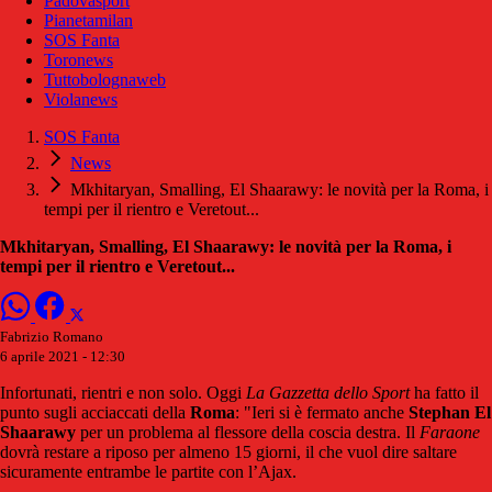
Padovasport
Pianetamilan
SOS Fanta
Toronews
Tuttobolognaweb
Violanews
SOS Fanta
News
Mkhitaryan, Smalling, El Shaarawy: le novità per la Roma, i
tempi per il rientro e Veretout...
Mkhitaryan, Smalling, El Shaarawy: le novità per la Roma, i
tempi per il rientro e Veretout...
Fabrizio Romano
6 aprile 2021 - 12:30
Infortunati, rientri e non solo. Oggi
La Gazzetta dello Sport
ha fatto il
punto sugli acciaccati della
Roma
: "Ieri si è fermato anche
Stephan El
Shaarawy
per un problema al flessore della coscia destra. Il
Faraone
dovrà restare a riposo per almeno 15 giorni, il che vuol dire saltare
sicuramente entrambe le partite con l’Ajax.