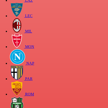
LAZ
LEC
MIL
MON
NAP
PAR
ROM