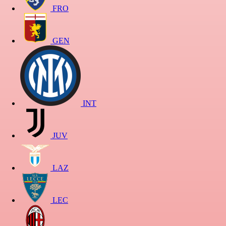
FRO
GEN
INT
JUV
LAZ
LEC