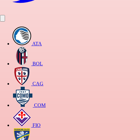
ATA
BOL
CAG
COM
FIO