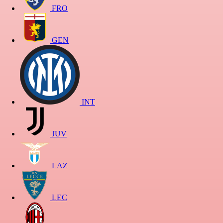
FRO
GEN
INT
JUV
LAZ
LEC