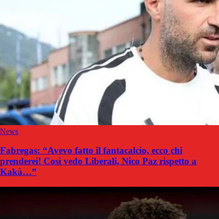
News
Fabregas: “Avevo fatto il fantacalcio, ecco chi
prenderei! Così vedo Liberali, Nico Paz rispetto a
Kakà…”