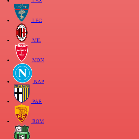
LAZ
LEC
MIL
MON
NAP
PAR
ROM