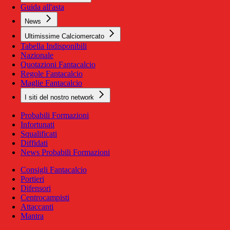
Guida all'asta
News
Ultimissime Calciomercato
Tabella Indisponibili
Nazionale
Quotazioni Fantacalcio
Regole Fantacalcio
Maglie Fantacalcio
I siti del nostro network
Probabili Formazioni
Infortunati
Squalificati
Diffidati
News Probabili Formazioni
Consigli Fantacalcio
Portieri
Difensori
Centrocampisti
Attaccanti
Mantra