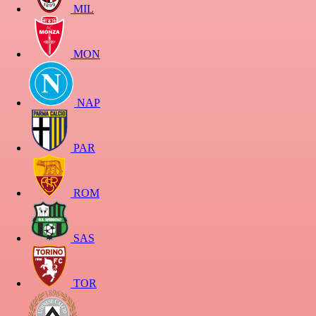
MIL
MON
NAP
PAR
ROM
SAS
TOR