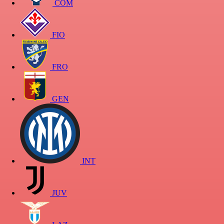
COM
FIO
FRO
GEN
INT
JUV