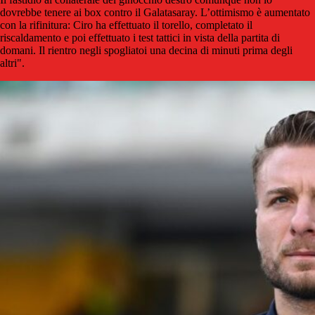
dovrebbe tenere ai box contro il Galatasaray. L’ottimismo è aumentato
con la rifinitura: Ciro ha effettuato il torello, completato il
riscaldamento e poi effettuato i test tattici in vista della partita di
domani. Il rientro negli spogliatoi una decina di minuti prima degli
altri".