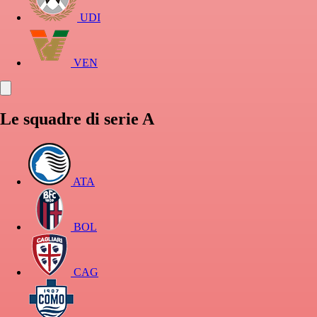
UDI
VEN
Le squadre di serie A
ATA
BOL
CAG