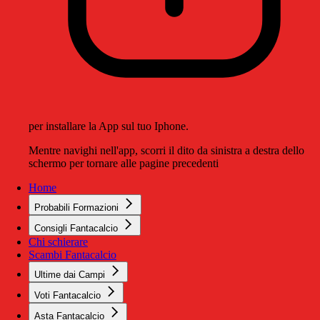
per installare la App sul tuo Iphone.
Mentre navighi nell'app, scorri il dito da sinistra a destra dello
schermo per tornare alle pagine precedenti
Home
Probabili Formazioni
Consigli Fantacalcio
Chi schierare
Scambi Fantacalcio
Ultime dai Campi
Voti Fantacalcio
Asta Fantacalcio