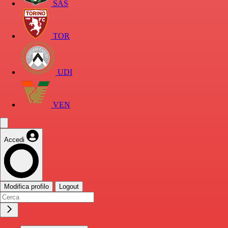
SAS
TOR
UDI
VEN
Accedi
Modifica profilo
Logout