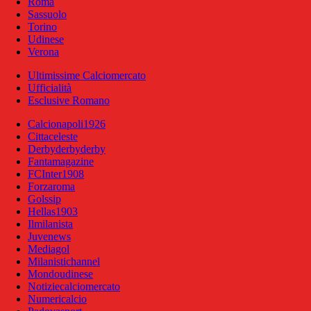
Roma
Sassuolo
Torino
Udinese
Verona
Ultimissime Calciomercato
Ufficialità
Esclusive Romano
Calcionapoli1926
Cittaceleste
Derbyderbyderby
Fantamagazine
FCInter1908
Forzaroma
Golssip
Hellas1903
Ilmilanista
Juvenews
Mediagol
Milanistichannel
Mondoudinese
Notiziecalciomercato
Numericalcio