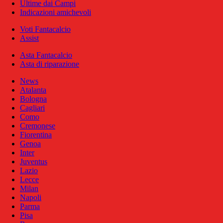
Ultime dai Campi
Indicazioni amichevoli
Voti Fantacalcio
Assist
Asta Fantacalcio
Asta di riparazione
News
Atalanta
Bologna
Cagliari
Como
Cremonese
Fiorentina
Genoa
Inter
Juventus
Lazio
Lecce
Milan
Napoli
Parma
Pisa