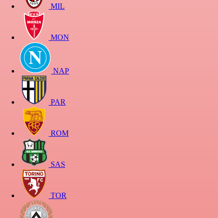
MIL
MON
NAP
PAR
ROM
SAS
TOR