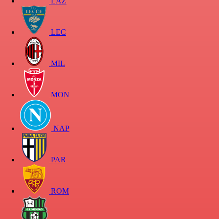
LAZ
LEC
MIL
MON
NAP
PAR
ROM