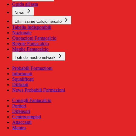
Guida all'asta
News
Ultimissime Calciomercato
Tabella Indisponibili
Nazionale
Quotazioni Fantacalcio
Regole Fantacalcio
Maglie Fantacalcio
I siti del nostro network
Probabili Formazioni
Infortunati
Squalificati
Diffidati
News Probabili Formazioni
Consigli Fantacalcio
Portieri
Difensori
Centrocampisti
Attaccanti
Mantra