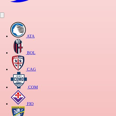
ATA
BOL
CAG
COM
FIO