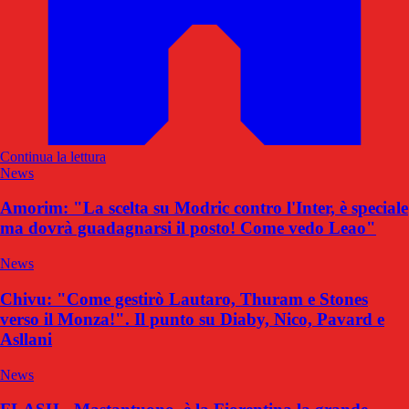
Continua la lettura
News
Amorim: "La scelta su Modric contro l'Inter, è speciale
ma dovrà guadagnarsi il posto! Come vedo Leao"
News
Chivu: "Come gestirò Lautaro, Thuram e Stones
verso il Monza!". Il punto su Diaby, Nico, Pavard e
Asllani
News