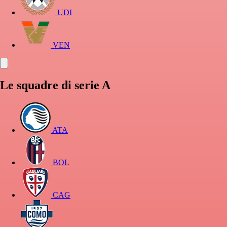
UDI
VEN
Le squadre di serie A
ATA
BOL
CAG