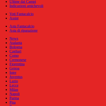
Ultime dai Campi
Indicazioni amichevoli
Voti Fantacalcio
Assist
Asta Fantacalcio
Asta di riparazione
News
Atalanta
Bologna
Cagliari
Como
Cremonese
Fiorentina
Genoa
Inter
Juventus
Lazio
Lecce
Milan
Napoli
Parma
Pisa