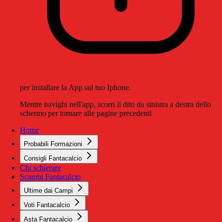
per installare la App sul tuo Iphone.
Mentre navighi nell'app, scorri il dito da sinistra a destra dello
schermo per tornare alle pagine precedenti
Home
Probabili Formazioni
Consigli Fantacalcio
Chi schierare
Scambi Fantacalcio
Ultime dai Campi
Voti Fantacalcio
Asta Fantacalcio