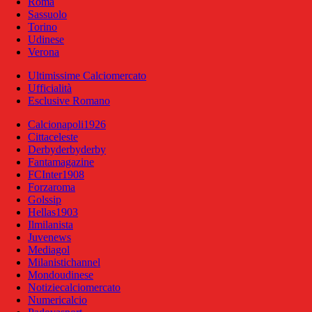
Roma
Sassuolo
Torino
Udinese
Verona
Ultimissime Calciomercato
Ufficialità
Esclusive Romano
Calcionapoli1926
Cittaceleste
Derbyderbyderby
Fantamagazine
FCInter1908
Forzaroma
Golssip
Hellas1903
Ilmilanista
Juvenews
Mediagol
Milanistichannel
Mondoudinese
Notiziecalciomercato
Numericalcio