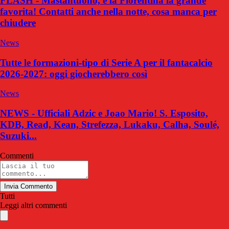
FLASH - Mastantuono, è la Fiorentina la grande
favorita! Contatti anche nella notte, cosa manca per
chiudere
News
Tutte le formazioni-tipo di Serie A per il fantacalcio
2026-2027: oggi giocherebbero così
News
NEWS - Ufficiali Adzic e Joao Mario! S. Esposito,
KDB, Read, Kean, Strefezza, Lukaku, Calha, Soulé,
Suzuki...
Commenti
Invia Commento
Tutti
Leggi altri commenti