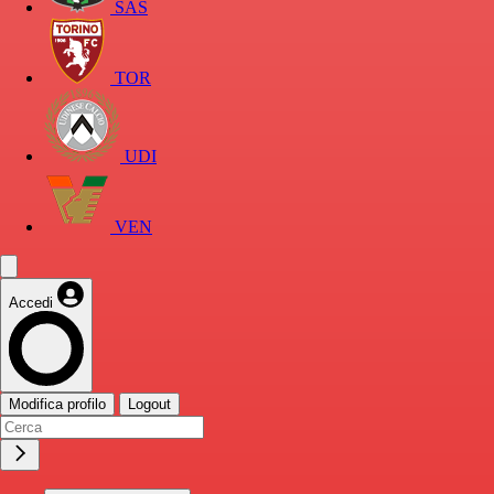
SAS
TOR
UDI
VEN
Accedi
Modifica profilo
Logout