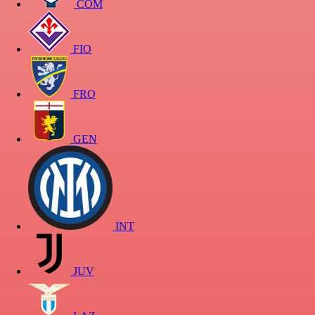
COM
FIO
FRO
GEN
INT
JUV