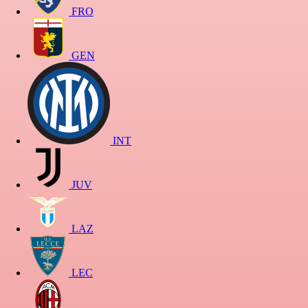
FRO
GEN
INT
JUV
LAZ
LEC