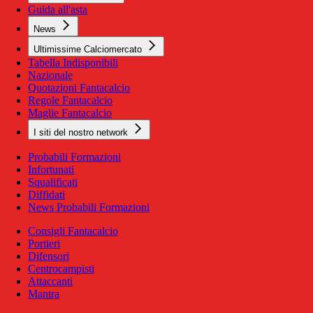
Guida all'asta
News
Ultimissime Calciomercato
Tabella Indisponibili
Nazionale
Quotazioni Fantacalcio
Regole Fantacalcio
Maglie Fantacalcio
I siti del nostro network
Probabili Formazioni
Infortunati
Squalificati
Diffidati
News Probabili Formazioni
Consigli Fantacalcio
Portieri
Difensori
Centrocampisti
Attaccanti
Mantra