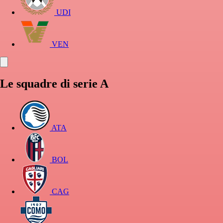
UDI
VEN
Le squadre di serie A
ATA
BOL
CAG