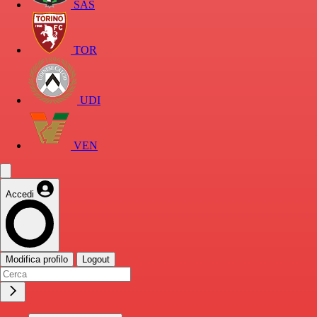
SAS
TOR
UDI
VEN
Accedi
Modifica profilo
Logout