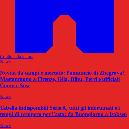
Continua la lettura
News
Novità da campi e mercato: l’annuncio di Zhegrova!
Mastantuono a Firenze, Gila, Dibu, Perri e ufficiali
Couto e Sow
News
Tabella indisponibili Serie A, tutti gli infortunati e i
tempi di recupero per l'asta: da Buongiorno a Isaksen
News