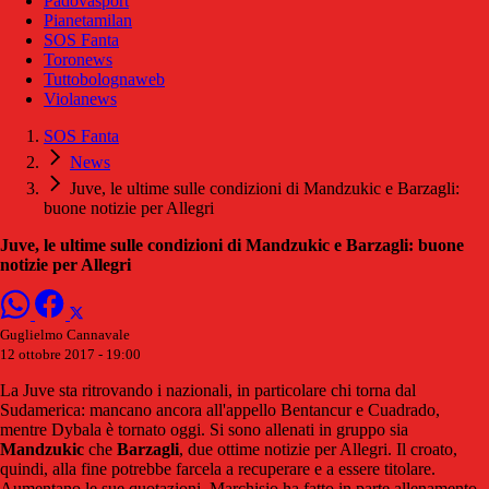
Padovasport
Pianetamilan
SOS Fanta
Toronews
Tuttobolognaweb
Violanews
SOS Fanta
News
Juve, le ultime sulle condizioni di Mandzukic e Barzagli:
buone notizie per Allegri
Juve, le ultime sulle condizioni di Mandzukic e Barzagli: buone
notizie per Allegri
Guglielmo Cannavale
12 ottobre 2017 - 19:00
La Juve sta ritrovando i nazionali, in particolare chi torna dal
Sudamerica: mancano ancora all'appello Bentancur e Cuadrado,
mentre Dybala è tornato oggi. Si sono allenati in gruppo sia
Mandzukic
che
Barzagli
, due ottime notizie per Allegri. Il croato,
quindi, alla fine potrebbe farcela a recuperare e a essere titolare.
Aumentano le sue quotazioni. Marchisio ha fatto in parte allenamento