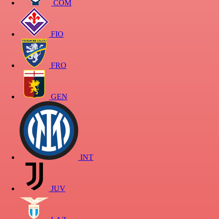
COM
FIO
FRO
GEN
INT
JUV