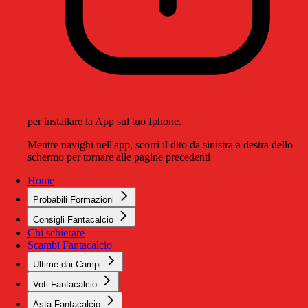
per installare la App sul tuo Iphone.
Mentre navighi nell'app, scorri il dito da sinistra a destra dello
schermo per tornare alle pagine precedenti
Home
Probabili Formazioni
Consigli Fantacalcio
Chi schierare
Scambi Fantacalcio
Ultime dai Campi
Voti Fantacalcio
Asta Fantacalcio