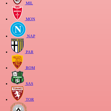
MIL
MON
NAP
PAR
ROM
SAS
TOR