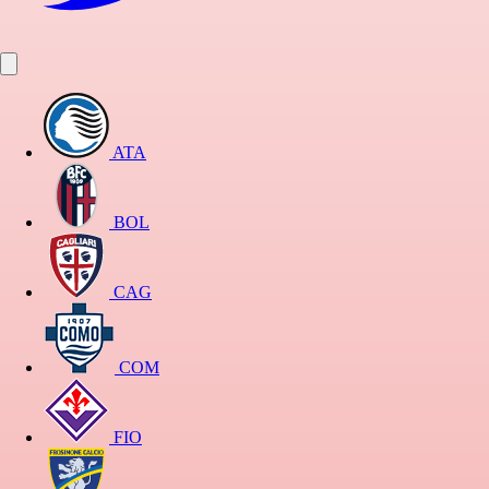
ATA
BOL
CAG
COM
FIO