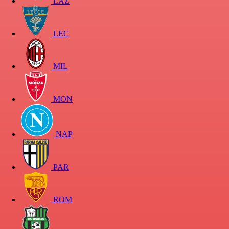
LAZ
LEC
MIL
MON
NAP
PAR
ROM