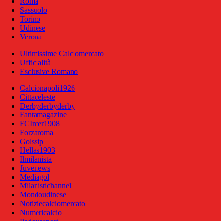
Roma
Sassuolo
Torino
Udinese
Verona
Ultimissime Calciomercato
Ufficialità
Esclusive Romano
Calcionapoli1926
Cittaceleste
Derbyderbyderby
Fantamagazine
FCInter1908
Forzaroma
Golssip
Hellas1903
Ilmilanista
Juvenews
Mediagol
Milanistichannel
Mondoudinese
Notiziecalciomercato
Numericalcio