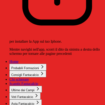
per installare la App sul tuo Iphone.
Mentre navighi nell'app, scorri il dito da sinistra a destra dello
schermo per tornare alle pagine precedenti
Home
Probabili Formazioni
Consigli Fantacalcio
Chi schierare
Scambi Fantacalcio
Ultime dai Campi
Voti Fantacalcio
Asta Fantacalcio