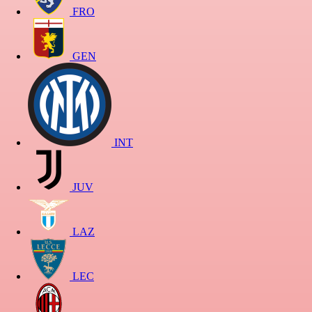
FRO
GEN
INT
JUV
LAZ
LEC