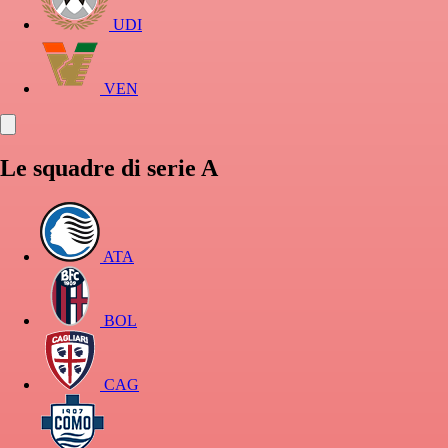
UDI
VEN
Le squadre di serie A
ATA
BOL
CAG