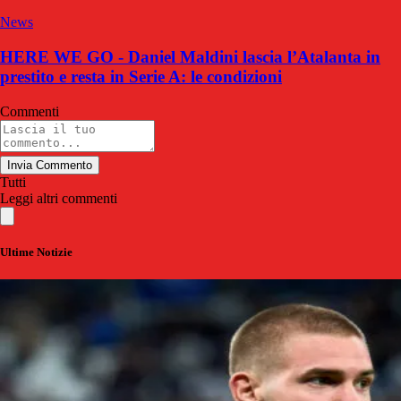
News
HERE WE GO - Daniel Maldini lascia l’Atalanta in
prestito e resta in Serie A: le condizioni
Commenti
Invia Commento
Tutti
Leggi altri commenti
Ultime Notizie