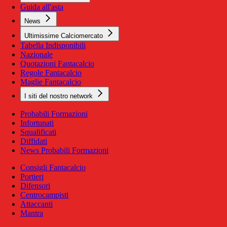
Guida all'asta
News
Ultimissime Calciomercato
Tabella Indisponibili
Nazionale
Quotazioni Fantacalcio
Regole Fantacalcio
Maglie Fantacalcio
I siti del nostro network
Probabili Formazioni
Infortunati
Squalificati
Diffidati
News Probabili Formazioni
Consigli Fantacalcio
Portieri
Difensori
Centrocampisti
Attaccanti
Mantra