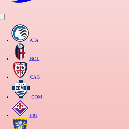
ATA
BOL
CAG
COM
FIO