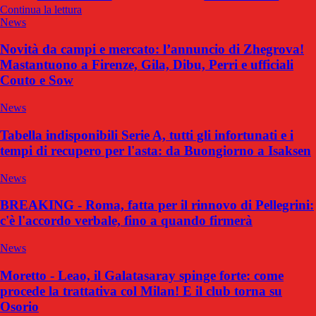
Continua la lettura
News
Novità da campi e mercato: l’annuncio di Zhegrova!
Mastantuono a Firenze, Gila, Dibu, Perri e ufficiali
Couto e Sow
News
Tabella indisponibili Serie A, tutti gli infortunati e i
tempi di recupero per l'asta: da Buongiorno a Isaksen
News
BREAKING - Roma, fatta per il rinnovo di Pellegrini:
c'è l'accordo verbale, fino a quando firmerà
News
Moretto - Leao, il Galatasaray spinge forte: come
procede la trattativa col Milan! E il club torna su
Osorio