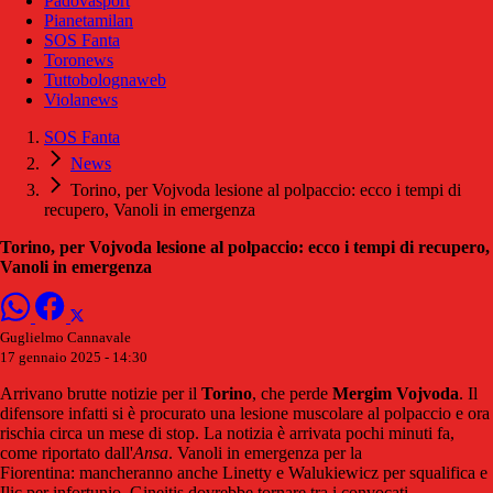
Padovasport
Pianetamilan
SOS Fanta
Toronews
Tuttobolognaweb
Violanews
SOS Fanta
News
Torino, per Vojvoda lesione al polpaccio: ecco i tempi di
recupero, Vanoli in emergenza
Torino, per Vojvoda lesione al polpaccio: ecco i tempi di recupero,
Vanoli in emergenza
Guglielmo Cannavale
17 gennaio 2025 - 14:30
Arrivano brutte notizie per il
Torino
, che perde
Mergim
Vojvoda
. Il
difensore infatti si è procurato una lesione muscolare al polpaccio e ora
rischia circa un mese di stop. La notizia è arrivata pochi minuti fa,
come riportato dall'
Ansa
. Vanoli in emergenza per la
Fiorentina: mancheranno anche Linetty e Walukiewicz per squalifica e
Ilic per infortunio. Gineitis dovrebbe tornare tra i convocati.