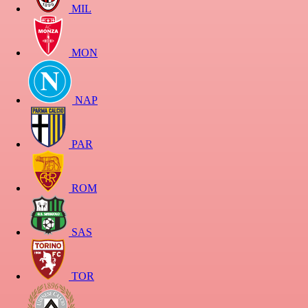
MIL
MON
NAP
PAR
ROM
SAS
TOR