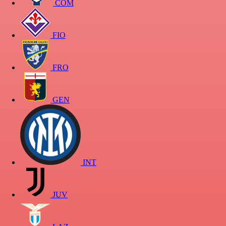
COM
FIO
FRO
GEN
INT
JUV