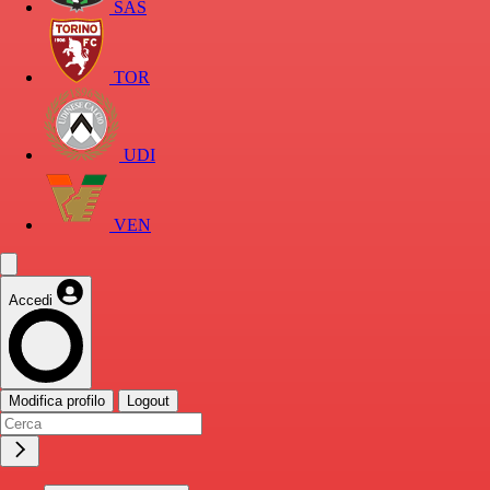
SAS
TOR
UDI
VEN
Accedi
Modifica profilo
Logout