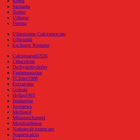
Roma
Sassuolo
Torino
Udinese
Verona
Ultimissime Calciomercato
Ufficialità
Esclusive Romano
Calcionapoli1926
Cittaceleste
Derbyderbyderby
Fantamagazine
FCInter1908
Forzaroma
Golssip
Hellas1903
Ilmilanista
Juvenews
Mediagol
Milanistichannel
Mondoudinese
Notiziecalciomercato
Numericalcio