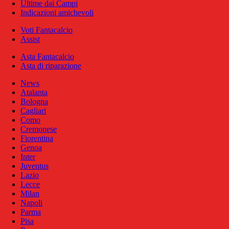
Ultime dai Campi
Indicazioni amichevoli
Voti Fantacalcio
Assist
Asta Fantacalcio
Asta di riparazione
News
Atalanta
Bologna
Cagliari
Como
Cremonese
Fiorentina
Genoa
Inter
Juventus
Lazio
Lecce
Milan
Napoli
Parma
Pisa