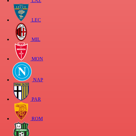
LAZ
LEC
MIL
MON
NAP
PAR
ROM