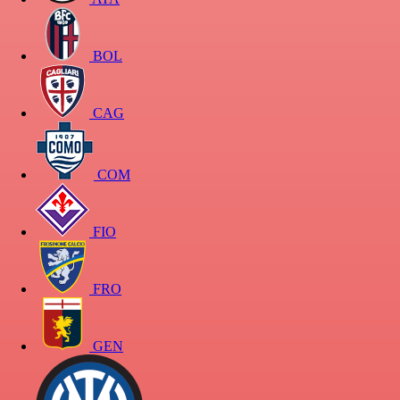
BOL
CAG
COM
FIO
FRO
GEN