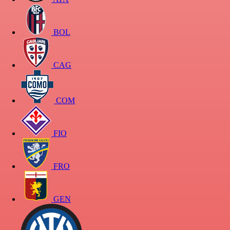
BOL
CAG
COM
FIO
FRO
GEN