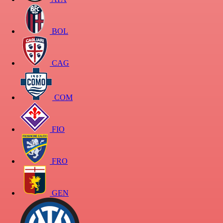
BOL
CAG
COM
FIO
FRO
GEN