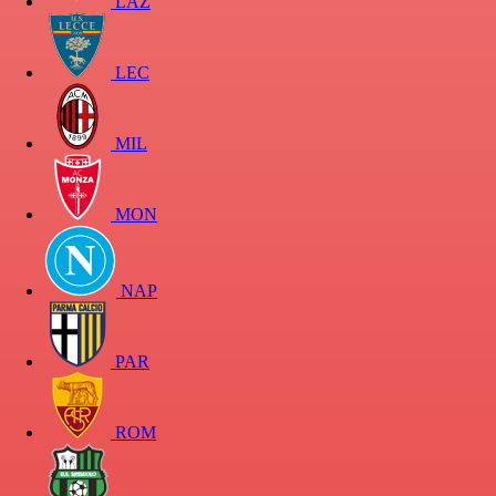
LAZ
LEC
MIL
MON
NAP
PAR
ROM