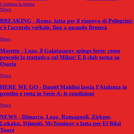
Continua la lettura
News
BREAKING - Roma, fatta per il rinnovo di Pellegrini:
c'è l'accordo verbale, fino a quando firmerà
News
Moretto - Leao, il Galatasaray spinge forte: come
procede la trattativa col Milan! E il club torna su
Osorio
News
HERE WE GO - Daniel Maldini lascia l’Atalanta in
prestito e resta in Serie A: le condizioni
News
NEWS - Dimarco, Leao, Romagnoli, Zirkzee,
Lukaku, Djimsiti, McTominay e fatta per El Bilal
Touré