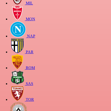
MIL
MON
NAP
PAR
ROM
SAS
TOR