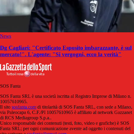
News
Dg Cagliari: "Certificato Esposito imbarazzante, è sul
mercato!". L'agente: "Si vergogni, ecco la verità"
SOS Fanta
SOS Fanta SRL è una società iscritta al Registro Imprese di Milano n.
10057610965.
Il sito
sosfanta.com
di titolarità di SOS Fanta SRL, con sede a Milano,
via Paleocapa 6, C.F./PI 10057610965 è affiliato al network Gazzanet
di RCS Mediagroup S.p.a..
Unico responsabile dei contenuti (testi, foto, video e grafiche) è SOS
Fanta SRL; per ogni comunicazione avente ad oggetto i contenuti del
sito scrivere a
sosfanta@gmail.com