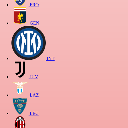
FRO
GEN
INT
JUV
LAZ
LEC