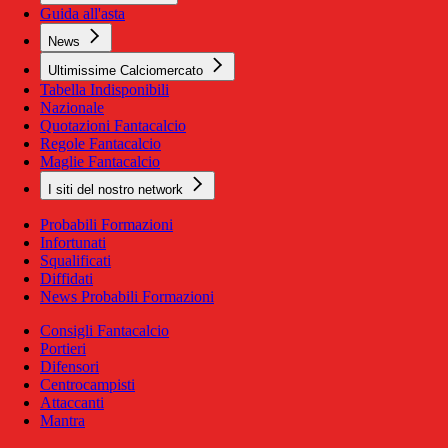
Guida all'asta
News
Ultimissime Calciomercato
Tabella Indisponibili
Nazionale
Quotazioni Fantacalcio
Regole Fantacalcio
Maglie Fantacalcio
I siti del nostro network
Probabili Formazioni
Infortunati
Squalificati
Diffidati
News Probabili Formazioni
Consigli Fantacalcio
Portieri
Difensori
Centrocampisti
Attaccanti
Mantra