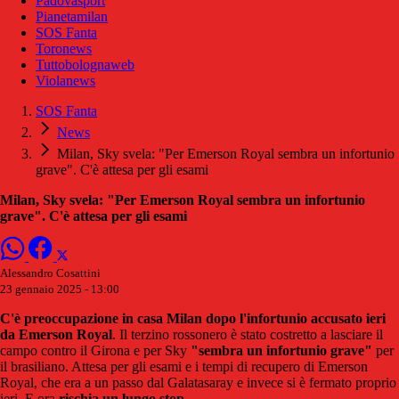
Padovasport
Pianetamilan
SOS Fanta
Toronews
Tuttobolognaweb
Violanews
SOS Fanta
News
Milan, Sky svela: "Per Emerson Royal sembra un infortunio
grave". C'è attesa per gli esami
Milan, Sky svela: "Per Emerson Royal sembra un infortunio
grave". C'è attesa per gli esami
Alessandro Cosattini
23 gennaio 2025 - 13:00
C'è preoccupazione in casa Milan dopo l'infortunio accusato ieri
da Emerson Royal
. Il terzino rossonero è stato costretto a lasciare il
campo contro il Girona e per Sky
"sembra un infortunio grave"
per
il brasiliano. Attesa per gli esami e i tempi di recupero di Emerson
Royal, che era a un passo dal Galatasaray e invece si è fermato proprio
ieri. E ora
rischia un lungo stop
.