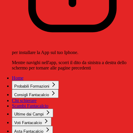
per installare la App sul tuo Iphone.
Mentre navighi nell'app, scorri il dito da sinistra a destra dello
schermo per tornare alle pagine precedenti
Home
Probabili Formazioni
Consigli Fantacalcio
Chi schierare
Scambi Fantacalcio
Ultime dai Campi
Voti Fantacalcio
Asta Fantacalcio