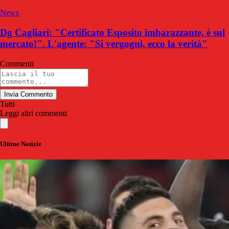
News
Dg Cagliari: "Certificato Esposito imbarazzante, è sul
mercato!". L'agente: "Si vergogni, ecco la verità"
Commenti
Invia Commento
Tutti
Leggi altri commenti
Ultime Notizie