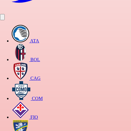
ATA
BOL
CAG
COM
FIO