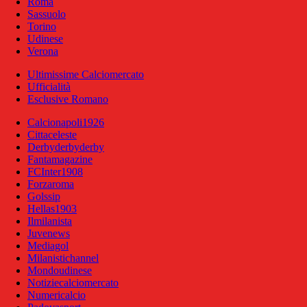
Roma
Sassuolo
Torino
Udinese
Verona
Ultimissime Calciomercato
Ufficialità
Esclusive Romano
Calcionapoli1926
Cittaceleste
Derbyderbyderby
Fantamagazine
FCInter1908
Forzaroma
Golssip
Hellas1903
Ilmilanista
Juvenews
Mediagol
Milanistichannel
Mondoudinese
Notiziecalciomercato
Numericalcio