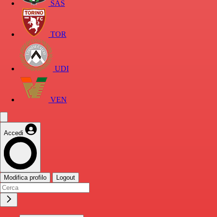
SAS
TOR
UDI
VEN
Accedi
Modifica profilo
Logout