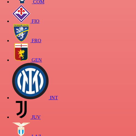
COM
FIO
FRO
GEN
INT
JUV