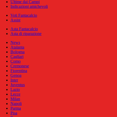
Ultime dai Campi
Indicazioni amichevoli
Voti Fantacalcio
Assist
Asta Fantacalcio
Asta di riparazione
News
Atalanta
Bologna
Cagliari
Como
Cremonese
Fiorentina
Genoa
Inter
Juventus
Lazio
Lecce
Milan
Napoli
Parma
Pisa