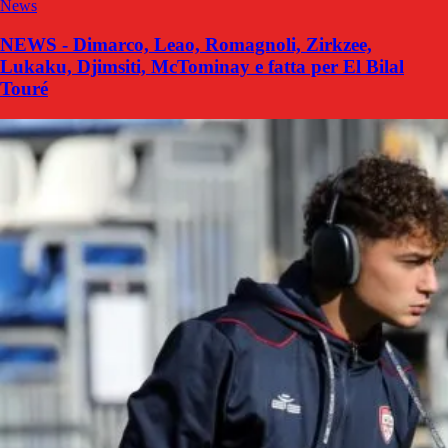
News
NEWS - Dimarco, Leao, Romagnoli, Zirkzee,
Lukaku, Djimsiti, McTominay e fatta per El Bilal
Touré