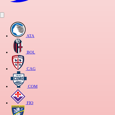
ATA
BOL
CAG
COM
FIO