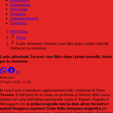
Padovasport
Pianetamilan
SOS Fanta
Toronews
Tuttobolognaweb
Violanews
SOS Fanta
News
Lazio, infortunio Tavares: cosa filtra dopo i primi controlli.
Attesa per la risonanza
Lazio, infortunio Tavares: cosa filtra dopo i primi controlli. Attesa
per la risonanza
Redazione
20 luglio 2024 - 12:00
In casa Lazio si attendono aggiornamenti sulle condizioni di Nuno
Tavares
. Il difensore ha accusato un problema al flessore della coscia
sinistra nel corso dell'ultima amichevole contro il Trapani. Segnala
Il
Messaggero
che
la prima ecografia non ha dato alcun riscontro e
quindi bisognerà aspettare l'esito della risonanza magnetica
per
stabilire se ci sia lesione o meno. Aggiunge
Il Corriere dello Sport
che