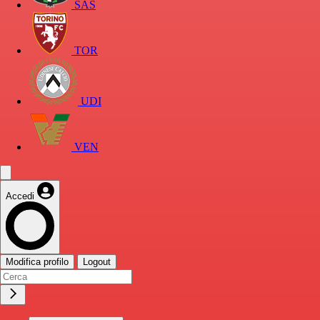
SAS
TOR
UDI
VEN
Accedi
Modifica profilo
Logout