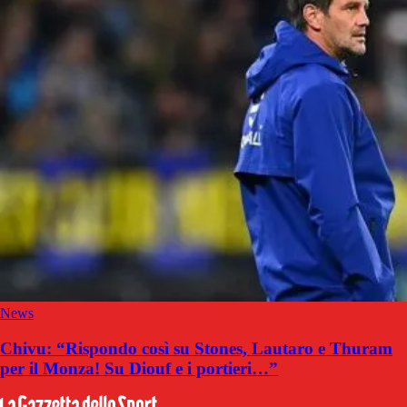
News
Chivu: “Rispondo così su Stones, Lautaro e Thuram
per il Monza! Su Diouf e i portieri…”