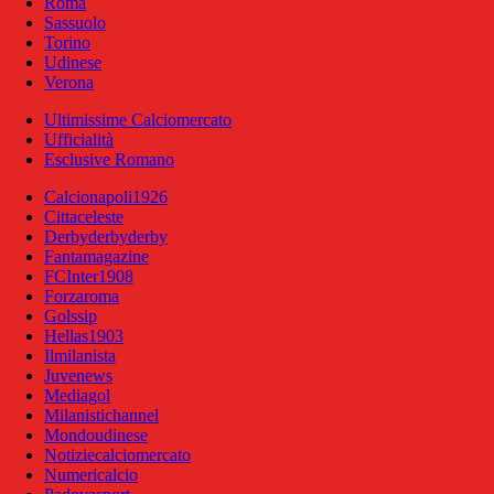
Roma
Sassuolo
Torino
Udinese
Verona
Ultimissime Calciomercato
Ufficialità
Esclusive Romano
Calcionapoli1926
Cittaceleste
Derbyderbyderby
Fantamagazine
FCInter1908
Forzaroma
Golssip
Hellas1903
Ilmilanista
Juvenews
Mediagol
Milanistichannel
Mondoudinese
Notiziecalciomercato
Numericalcio