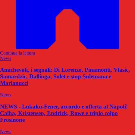
Continua la lettura
News
Amichevoli, i segnali: Di Lorenzo, Pinamonti, Vlasic,
Samardzic, Dallinga, Solet e stop Sulemana e
Marianucci
News
NEWS - Lukaku-Fener, accordo e offerta al Napoli!
Calha, Kristensen, Endrick, Rowe e triplo colpo
Frosinone
News