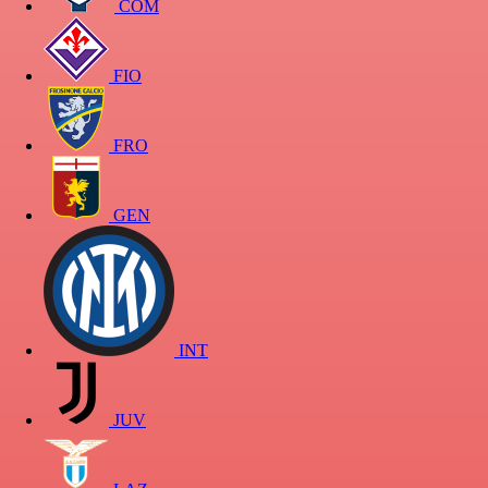
COM
FIO
FRO
GEN
INT
JUV