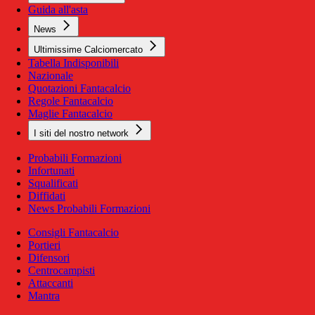
Guida all'asta
News
Ultimissime Calciomercato
Tabella Indisponibili
Nazionale
Quotazioni Fantacalcio
Regole Fantacalcio
Maglie Fantacalcio
I siti del nostro network
Probabili Formazioni
Infortunati
Squalificati
Diffidati
News Probabili Formazioni
Consigli Fantacalcio
Portieri
Difensori
Centrocampisti
Attaccanti
Mantra