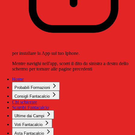
per installare la App sul tuo Iphone.
Mentre navighi nell'app, scorri il dito da sinistra a destra dello
schermo per tornare alle pagine precedenti
Home
Probabili Formazioni
Consigli Fantacalcio
Chi schierare
Scambi Fantacalcio
Ultime dai Campi
Voti Fantacalcio
Asta Fantacalcio