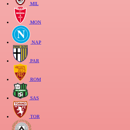
MIL
MON
NAP
PAR
ROM
SAS
TOR