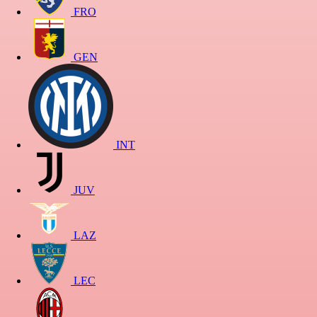
FRO
GEN
INT
JUV
LAZ
LEC