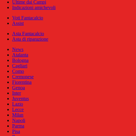
Ultime dai Campi
Indicazioni amichevoli
Voti Fantacalcio
Assist
Asta Fantacalcio
Asta di riparazione
News
Atalanta
Bologna
Cagliari
Como
Cremonese
Fiorentina
Genoa
Inter
Juventus
Lazio
Lecce
Milan
Napoli
Parma
Pisa