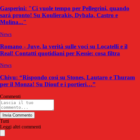
Gasperini: "Ci vuole tempo per Pellegrini, quando
sarà pronto! Su Koulierakis, Dybala, Castro e
Molina..."
News
Romano - Juve, la verità sulle voci su Locatelli e il
Real! Contatti quotidiani per Kessie: cosa filtra
News
Chivu: “Rispondo così su Stones, Lautaro e Thuram
per il Monza! Su Diouf e i portieri…”
Commenti
Invia Commento
Tutti
Leggi altri commenti