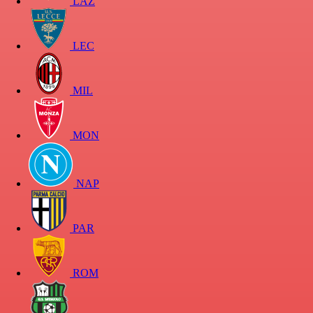
LAZ
LEC
MIL
MON
NAP
PAR
ROM