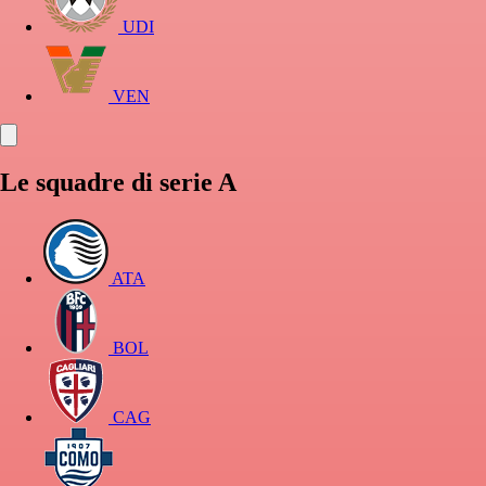
UDI
VEN
Le squadre di serie A
ATA
BOL
CAG