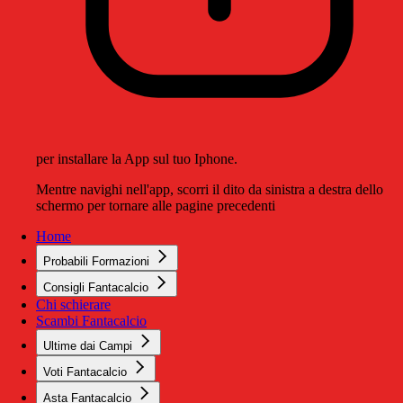
per installare la App sul tuo Iphone.
Mentre navighi nell'app, scorri il dito da sinistra a destra dello
schermo per tornare alle pagine precedenti
Home
Probabili Formazioni
Consigli Fantacalcio
Chi schierare
Scambi Fantacalcio
Ultime dai Campi
Voti Fantacalcio
Asta Fantacalcio