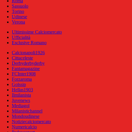
Roma
Sassuolo
Torino
Udinese
Verona
Ultimissime Calciomercato
Ufficialità
Esclusive Romano
Calcionapoli1926
Cittaceleste
Derbyderbyderby
Fantamagazine
FCInter1908
Forzaroma
Golssip
Hellas1903
Ilmilanista
Juvenews
Mediagol
Milanistichannel
Mondoudinese
Notiziecalciomercato
Numericalcio