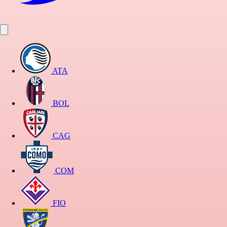
ATA
BOL
CAG
COM
FIO