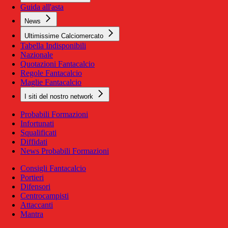
Guida all'asta
News
Ultimissime Calciomercato
Tabella Indisponibili
Nazionale
Quotazioni Fantacalcio
Regole Fantacalcio
Maglie Fantacalcio
I siti del nostro network
Probabili Formazioni
Infortunati
Squalificati
Diffidati
News Probabili Formazioni
Consigli Fantacalcio
Portieri
Difensori
Centrocampisti
Attaccanti
Mantra