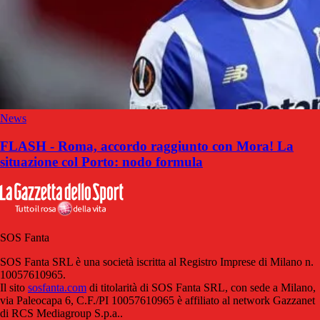
News
FLASH - Roma, accordo raggiunto con Mora! La
situazione col Porto: nodo formula
SOS Fanta
SOS Fanta SRL è una società iscritta al Registro Imprese di Milano n.
10057610965.
Il sito
sosfanta.com
di titolarità di SOS Fanta SRL, con sede a Milano,
via Paleocapa 6, C.F./PI 10057610965 è affiliato al network Gazzanet
di RCS Mediagroup S.p.a..