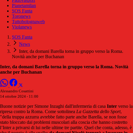
Padovasport
Pianetamilan
SOS Fanta
Toronews
Tuttobolognaweb
Violanews
SOS Fanta
News
Inter, da domani Barella torna in gruppo verso la Roma.
Novità anche per Buchanan
Inter, da domani Barella torna in gruppo verso la Roma. Novità
anche per Buchanan
Alessandro Cosattini
14 ottobre 2024 - 11:00
Buone notizie per Simone Inzaghi dall'infermeria di casa
Inter
verso la
ripresa contro la Roma. Come sottolinea
La Gazzetta dello Sport
,
"della truppa azzurra avrebbe fatto parte anche Barella, se non fosse
stato bloccato dai problemi muscolari alla coscia che hanno costretto
l’Inter a privarsi di lui nelle ultime tre partite. Quel che conta, adesso, è
che il peggio è alle spalle:
da domani Nicolò tornerà a lavorare in