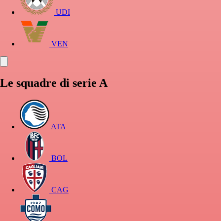
UDI
VEN
Le squadre di serie A
ATA
BOL
CAG