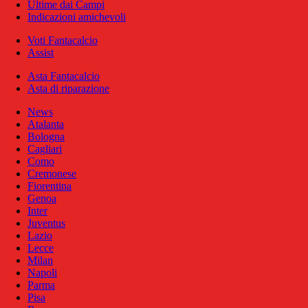
Ultime dai Campi
Indicazioni amichevoli
Voti Fantacalcio
Assist
Asta Fantacalcio
Asta di riparazione
News
Atalanta
Bologna
Cagliari
Como
Cremonese
Fiorentina
Genoa
Inter
Juventus
Lazio
Lecce
Milan
Napoli
Parma
Pisa