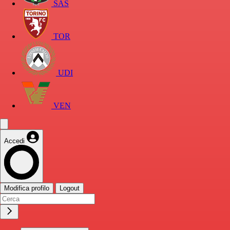
SAS
TOR
UDI
VEN
Accedi
Modifica profilo
Logout