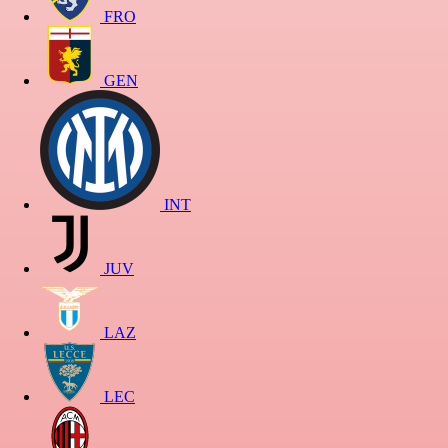
FRO
GEN
INT
JUV
LAZ
LEC