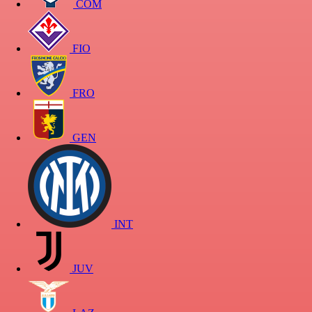
COM
FIO
FRO
GEN
INT
JUV