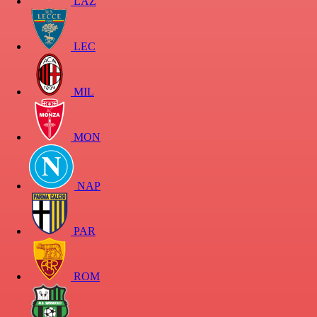
LAZ
LEC
MIL
MON
NAP
PAR
ROM