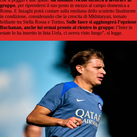
gruppo
, per riprendersi il suo posto in mezzo al campo domenica a
Roma. E Inzaghi potrà contare sulla mediana dello scudetto finalmente
in condizione, considerando che la crescita di Mkhitaryan, tornato
brillante tra Stella Rossa e Torino
. Sulle fasce si aggiungerà l’opzione
Buchanan, anche lui ormai pronto al rientro in gruppo
: l’Inter in
estate lo ha inserito in lista Uefa, ci aveva visto lungo", si legge.