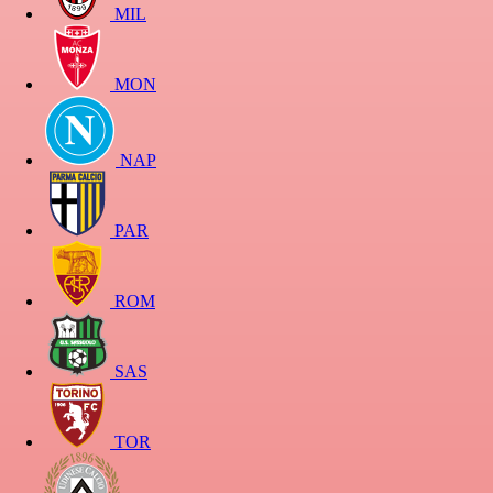
MIL
MON
NAP
PAR
ROM
SAS
TOR