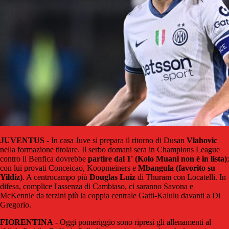
JUVENTUS
- In casa Juve si prepara il ritorno di Dusan
Vlahovic
nella formazione titolare. Il serbo domani sera in Champions League
contro il Benfica dovrebbe
partire dal 1' (Kolo Muani non è in lista)
;
con lui provati Conceicao, Koopmeiners e
Mbangula (favorito su
Yildiz)
. A centrocampo più
Douglas Luiz
di Thuram con Locatelli. In
difesa, complice l'assenza di Cambiaso, ci saranno Savona e
McKennie da terzini più la coppia centrale Gatti-Kalulu davanti a Di
Gregorio.
FIORENTINA
- Oggi pomeriggio sono ripresi gli allenamenti al