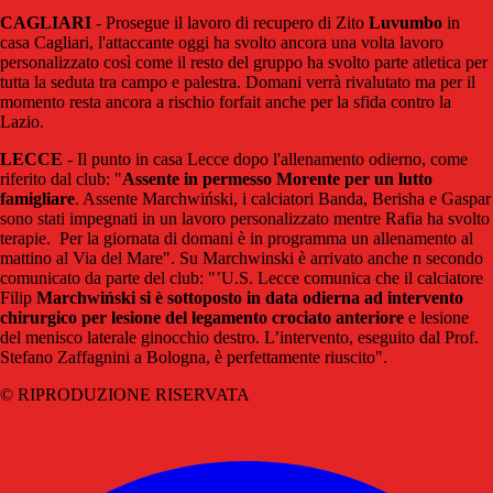
CAGLIARI
- Prosegue il lavoro di recupero di Zito
Luvumbo
in
casa Cagliari, l'attaccante oggi ha svolto ancora una volta lavoro
personalizzato così come il resto del gruppo ha svolto parte atletica per
tutta la seduta tra campo e palestra. Domani verrà rivalutato ma per il
momento resta ancora a rischio forfait anche per la sfida contro la
Lazio.
LECCE
- Il punto in casa Lecce dopo l'allenamento odierno, come
riferito dal club: "
Assente in permesso Morente per un lutto
famigliare
. Assente Marchwiński, i calciatori Banda, Berisha e Gaspar
sono stati impegnati in un lavoro personalizzato mentre Rafia ha svolto
terapie. Per la giornata di domani è in programma un allenamento al
mattino al Via del Mare". Su Marchwinski è arrivato anche n secondo
comunicato da parte del club: "’U.S. Lecce comunica che il calciatore
Filip
Marchwiński si è sottoposto in data odierna ad intervento
chirurgico per lesione del legamento crociato anteriore
e lesione
del menisco laterale ginocchio destro. L’intervento, eseguito dal Prof.
Stefano Zaffagnini a Bologna, è perfettamente riuscito".
© RIPRODUZIONE RISERVATA