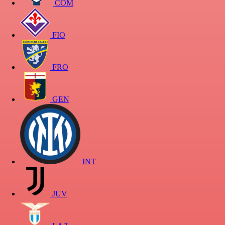
COM
FIO
FRO
GEN
INT
JUV