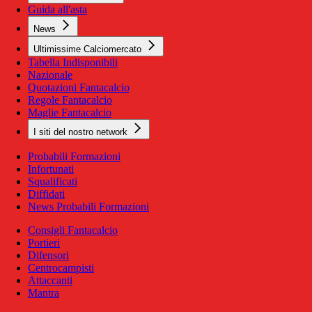
Guida all'asta
News
Ultimissime Calciomercato
Tabella Indisponibili
Nazionale
Quotazioni Fantacalcio
Regole Fantacalcio
Maglie Fantacalcio
I siti del nostro network
Probabili Formazioni
Infortunati
Squalificati
Diffidati
News Probabili Formazioni
Consigli Fantacalcio
Portieri
Difensori
Centrocampisti
Attaccanti
Mantra