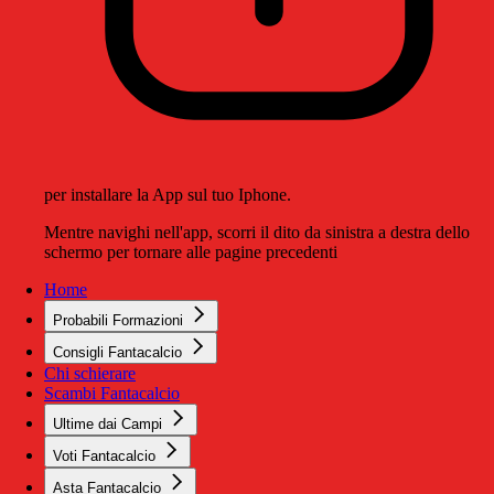
per installare la App sul tuo Iphone.
Mentre navighi nell'app, scorri il dito da sinistra a destra dello
schermo per tornare alle pagine precedenti
Home
Probabili Formazioni
Consigli Fantacalcio
Chi schierare
Scambi Fantacalcio
Ultime dai Campi
Voti Fantacalcio
Asta Fantacalcio