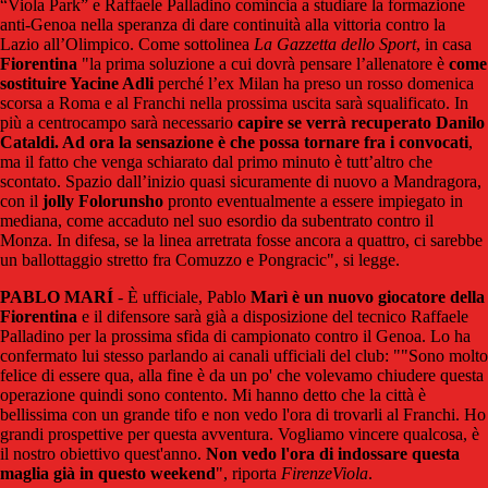
“Viola Park” e Raffaele Palladino comincia a studiare la formazione
anti-Genoa nella speranza di dare continuità alla vittoria contro la
Lazio all’Olimpico. Come sottolinea
La Gazzetta dello Sport
, in casa
Fiorentina
"la prima soluzione a cui dovrà pensare l’allenatore è
come
sostituire Yacine Adli
perché l’ex Milan ha preso un rosso domenica
scorsa a Roma e al Franchi nella prossima uscita sarà squalificato. In
più a centrocampo sarà necessario
capire se verrà recuperato Danilo
Cataldi. Ad ora la sensazione è che possa tornare fra i convocati
,
ma il fatto che venga schiarato dal primo minuto è tutt’altro che
scontato. Spazio dall’inizio quasi sicuramente di nuovo a Mandragora,
con il
jolly Folorunsho
pronto eventualmente a essere impiegato in
mediana, come accaduto nel suo esordio da subentrato contro il
Monza. In difesa, se la linea arretrata fosse ancora a quattro, ci sarebbe
un ballottaggio stretto fra Comuzzo e Pongracic", si legge.
PABLO
MARÍ
- È ufficiale, Pablo
Marì è un nuovo giocatore della
Fiorentina
e il difensore sarà già a disposizione del tecnico Raffaele
Palladino per la prossima sfida di campionato contro il Genoa. Lo ha
confermato lui stesso parlando ai canali ufficiali del club: ""Sono molto
felice di essere qua, alla fine è da un po' che volevamo chiudere questa
operazione quindi sono contento. Mi hanno detto che la città è
bellissima con un grande tifo e non vedo l'ora di trovarli al Franchi. Ho
grandi prospettive per questa avventura. Vogliamo vincere qualcosa, è
il nostro obiettivo quest'anno.
Non vedo l'ora di indossare questa
maglia già in questo weekend
", riporta
FirenzeViola
.