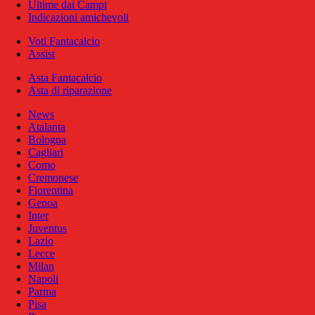
Ultime dai Campi
Indicazioni amichevoli
Voti Fantacalcio
Assist
Asta Fantacalcio
Asta di riparazione
News
Atalanta
Bologna
Cagliari
Como
Cremonese
Fiorentina
Genoa
Inter
Juventus
Lazio
Lecce
Milan
Napoli
Parma
Pisa