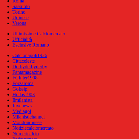
Roma
Sassuolo
Torino
Udinese
Verona
Ultimissime Calciomercato
Ufficialità
Esclusive Romano
Calcionapoli1926
Cittaceleste
Derbyderbyderby
Fantamagazine
FCInter1908
Forzaroma
Golssip
Hellas1903
Ilmilanista
Juvenews
Mediagol
Milanistichannel
Mondoudinese
Notiziecalciomercato
Numericalcio