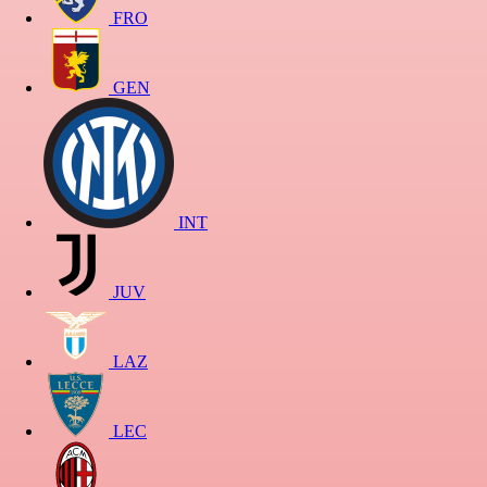
FRO
GEN
INT
JUV
LAZ
LEC