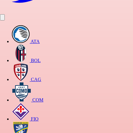
ATA
BOL
CAG
COM
FIO