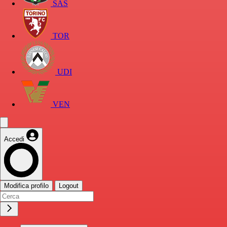
SAS
TOR
UDI
VEN
Accedi
Modifica profilo
Logout