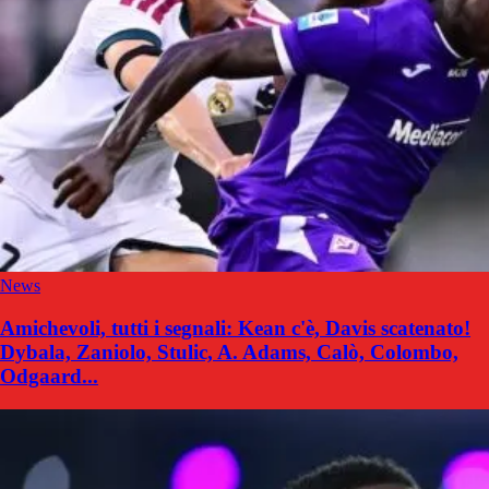
News
Amichevoli, tutti i segnali: Kean c'è, Davis scatenato!
Dybala, Zaniolo, Stulic, A. Adams, Calò, Colombo,
Odgaard...