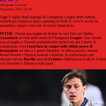
Alessandro Cosattini
28 gennaio 2025 - 22:00
Oggi è vigilia degli impegni di Champions League delle italiane,
venerdì poi inizierà la nuova giornata di Serie A: ecco le novità da
quotidiani, campi e non solo in chiave fantacalcio.
INTER
- Pronta una maglia da titolare in casa Inter per Marko
Arnautovic
in vista della serata di Champions
League
. Con Taremi
non al meglio e Thuram probabilmente preservato per il derby di
campionato, c'era
l'austriaco in campo nelle ultime prove di
formazione
accanto a Lautaro Martinez. In difesa pronti a tornare
titolari Pavard e Bisseck insieme a Bastoni. A centrocampo può
riposare ancora
Barella
, provati
Frattesi
e Mkhitaryan ai lati di Asllani
con Dumfries e Dimarco sulle fasce.