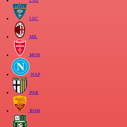
LAZ
LEC
MIL
MON
NAP
PAR
ROM