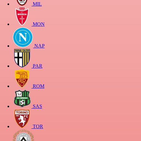
MIL
MON
NAP
PAR
ROM
SAS
TOR