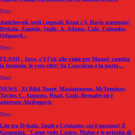
News
Amichevoli, tutti i segnali: Kean c'è, Davis scatenato!
Dybala, Zaniolo, Stulic, A. Adams, Calò, Colombo,
Odgaard...
News
FLASH - Juve, c’è l’ok alle visite per Muani: cambia
la formula, le vere cifre! Su Conceicao e la porta…
News
NEWS - El Bilal Touré, Mastantuono, McTominay,
Taylor, C. Augusto, Read, Gatti, Bernabé ed è
atterrato Alajbegovic
News
Lite tra Dybala, Soulé e Cristante: cos'è successo! E
Gasperini: "Come vedo Castro, Malen e le priorità di