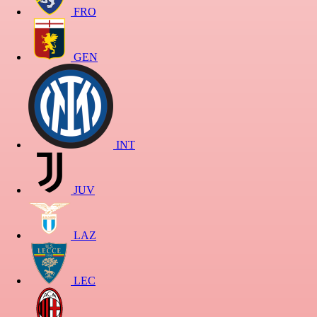
FRO
GEN
INT
JUV
LAZ
LEC