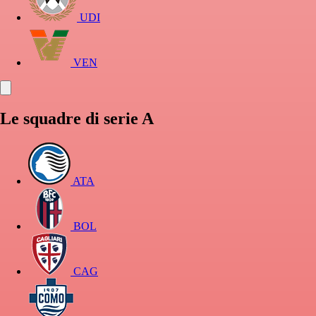
UDI
VEN
Le squadre di serie A
ATA
BOL
CAG