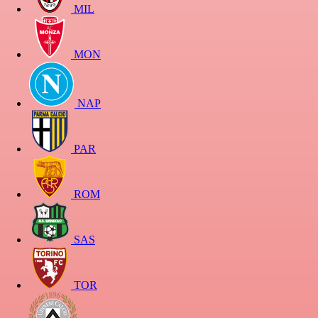
MIL
MON
NAP
PAR
ROM
SAS
TOR