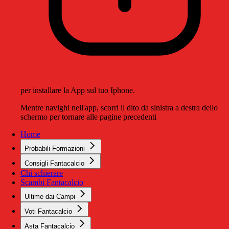
per installare la App sul tuo Iphone.
Mentre navighi nell'app, scorri il dito da sinistra a destra dello
schermo per tornare alle pagine precedenti
Home
Probabili Formazioni
Consigli Fantacalcio
Chi schierare
Scambi Fantacalcio
Ultime dai Campi
Voti Fantacalcio
Asta Fantacalcio