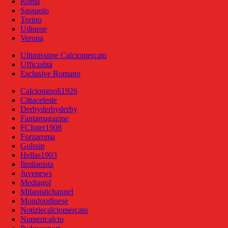
Roma
Sassuolo
Torino
Udinese
Verona
Ultimissime Calciomercato
Ufficialità
Esclusive Romano
Calcionapoli1926
Cittaceleste
Derbyderbyderby
Fantamagazine
FCInter1908
Forzaroma
Golssip
Hellas1903
Ilmilanista
Juvenews
Mediagol
Milanistichannel
Mondoudinese
Notiziecalciomercato
Numericalcio