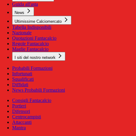
Guida all'asta
News
Ultimissime Calciomercato
Tabella Indisponibili
Nazionale
Quotazioni Fantacalcio
Regole Fantacalcio
Maglie Fantacalcio
I siti del nostro network
Probabili Formazioni
Infortunati
Squalificati
Diffidati
News Probabili Formazioni
Consigli Fantacalcio
Portieri
Difensori
Centrocampisti
Attaccanti
Mantra