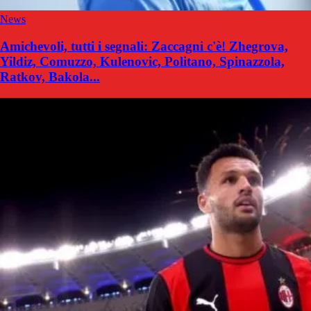
News
Amichevoli, tutti i segnali: Zaccagni c'è! Zhegrova,
Yildiz, Comuzzo, Kulenovic, Politano, Spinazzola,
Ratkov, Bakola...