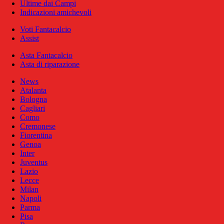
Ultime dai Campi
Indicazioni amichevoli
Voti Fantacalcio
Assist
Asta Fantacalcio
Asta di riparazione
News
Atalanta
Bologna
Cagliari
Como
Cremonese
Fiorentina
Genoa
Inter
Juventus
Lazio
Lecce
Milan
Napoli
Parma
Pisa