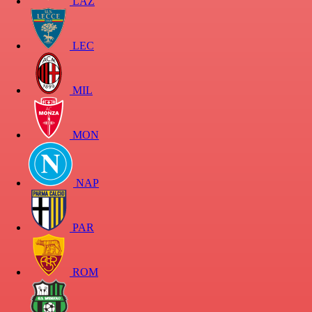
LAZ
LEC
MIL
MON
NAP
PAR
ROM