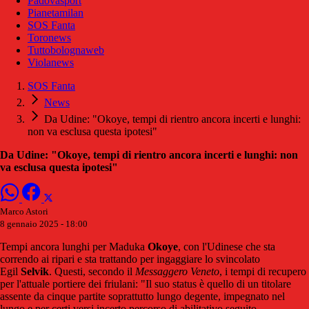
Padovasport
Pianetamilan
SOS Fanta
Toronews
Tuttobolognaweb
Violanews
SOS Fanta
News
Da Udine: "Okoye, tempi di rientro ancora incerti e lunghi:
non va esclusa questa ipotesi"
Da Udine: "Okoye, tempi di rientro ancora incerti e lunghi: non
va esclusa questa ipotesi"
Marco Astori
8 gennaio 2025 - 18:00
Tempi ancora lunghi per Maduka
Okoye
, con l'Udinese che sta
correndo ai ripari e sta trattando per ingaggiare lo svincolato
Egil
Selvik
. Questi, secondo il
Messaggero Veneto
, i tempi di recupero
per l'attuale portiere dei friulani: "Il suo status è quello di un titolare
assente da cinque partite soprattutto lungo degente, impegnato nel
lungo e per certi versi incerto percorso di abilitativo seguito