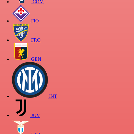
COM
FIO
FRO
GEN
INT
JUV