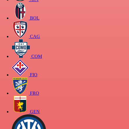
BOL
CAG
COM
FIO
FRO
GEN